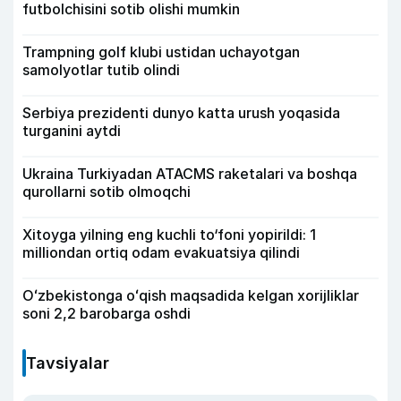
futbolchisini sotib olishi mumkin
Trampning golf klubi ustidan uchayotgan
samolyotlar tutib olindi
Serbiya prezidenti dunyo katta urush yoqasida
turganini aytdi
Ukraina Turkiyadan ATACMS raketalari va boshqa
qurollarni sotib olmoqchi
Xitoyga yilning eng kuchli to‘foni yopirildi: 1
milliondan ortiq odam evakuatsiya qilindi
Oʻzbekistonga oʻqish maqsadida kelgan xorijliklar
soni 2,2 barobarga oshdi
Tavsiyalar