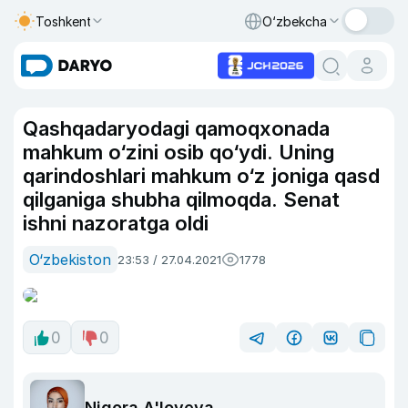
Toshkent
O‘zbekcha
Qashqadaryodagi qamoqxonada
mahkum o‘zini osib qo‘ydi. Uning
qarindoshlari mahkum o‘z joniga qasd
qilganiga shubha qilmoqda. Senat
ishni nazoratga oldi
O‘zbekiston
23:53 / 27.04.2021
1778
0
0
Nigora A'loyeva