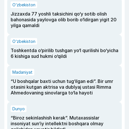
O‘zbekiston
Jizzaxda 77 yoshli taksichini qo‘y sotib olish
bahonasida yaylovga olib borib o‘ldirgan yigit 20
yilga qamaldi
O‘zbekiston
Toshkentda o‘pirilib tushgan yo‘l qurilishi bo‘yicha
6 kishiga sud hukmi o‘qildi
Madaniyat
“U boshqalar baxti uchun tug‘ilgan edi”. Bir umr
otasini kutgan aktrisa va dublyaj ustasi Rimma
Ahmedovaning sinovlarga to‘la hayoti
Dunyo
“Biroz sekinlashish kerak”. Mutaxassislar
insoniyat sun’iy intellektni boshqara olmay