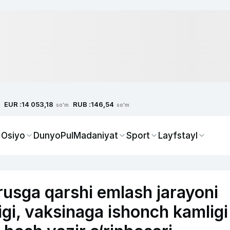
EUR :
RUB :
14 053,18
146,54
so'm
so'm
 Osiyo
Dunyo
Pul
Madaniyat
Sport
Layfstayl
usga qarshi emlash jarayoni
igi, vaksinaga ishonch kamligi