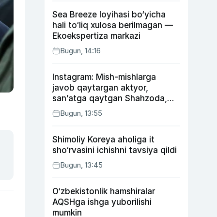
Sea Breeze loyihasi bo‘yicha
hali to‘liq xulosa berilmagan —
Ekoekspertiza markazi
Bugun, 14:16
Instagram: Mish-mishlarga
javob qaytargan aktyor,
san’atga qaytgan Shahzoda,
yo‘lga asfalt yotqizgan
Bugun, 13:55
Jahongir Otajonov
Shimoliy Koreya aholiga it
sho‘rvasini ichishni tavsiya qildi
Bugun, 13:45
O‘zbekistonlik hamshiralar
AQSHga ishga yuborilishi
mumkin