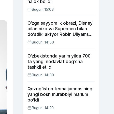
halok bo‘ldi
Bugun, 15:03
O‘zga sayyoralik obrazi, Disney
bilan nizo va Supermen bilan
do‘stlik: aktyor Robin Uilyams
haqida ko‘pchilik bilmaydigan
Bugun, 14:50
faktlar
O‘zbekistonda yarim yilda 700
ta yangi nodavlat bog‘cha
tashkil etildi
Bugun, 14:30
Qozog‘iston terma jamoasining
yangi bosh murabbiyi ma’lum
bo‘ldi
Bugun, 14:20