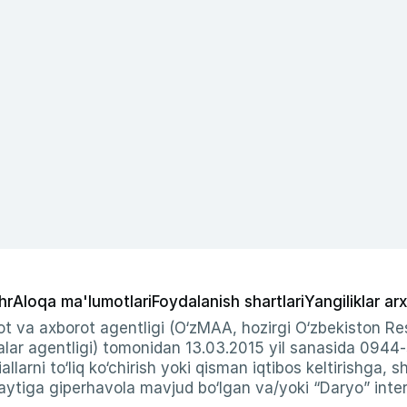
hr
Aloqa ma'lumotlari
Foydalanish shartlari
Yangiliklar arx
t va axborot agentligi (O‘zMAA, hozirgi O‘zbekiston Res
ar agentligi) tomonidan 13.03.2015 yil sanasida 0944
allarni to‘liq ko‘chirish yoki qisman iqtibos keltirishga, 
ytiga giperhavola mavjud bo‘lgan va/yoki “Daryo” intern