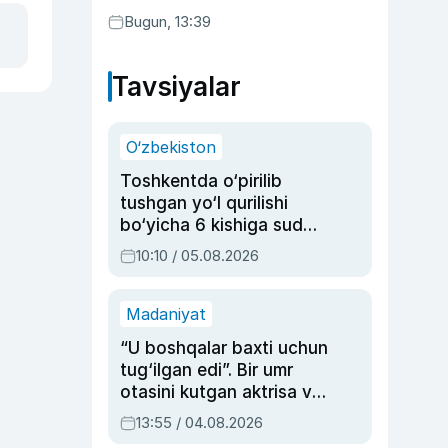
Bugun, 13:39
Tavsiyalar
O‘zbekiston
Toshkentda o‘pirilib
tushgan yo‘l qurilishi
bo‘yicha 6 kishiga sud
hukmi o‘qildi
10:10 / 05.08.2026
Madaniyat
“U boshqalar baxti uchun
tug‘ilgan edi”. Bir umr
otasini kutgan aktrisa va
dublyaj ustasi Rimma
13:55 / 04.08.2026
Ahmedovaning