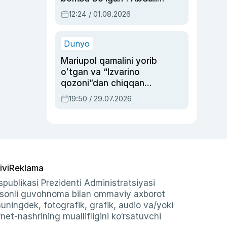
Oripovni siyosiy
12:24 / 01.08.2026
ayblovlardan asrab
qolgan voqea
Dunyo
Mariupol qamalini yorib
oʻtgan va “Izvarino
qozoni”dan chiqqan
qahramon — Ukraina
19:50 / 29.07.2026
armiyasi bosh
qoʻmondoni Drapatiy
haqida
ivi
Reklama
publikasi Prezidenti Administratsiyasi
-sonli guvohnoma bilan ommaviy axborot
shuningdek, fotografik, grafik, audio va/yoki
et-nashrining muallifligini ko‘rsatuvchi