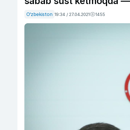
sabab sust ketmoqda — 
O‘zbekiston
19:34 / 27.04.2021
1455