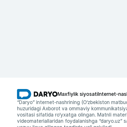
Maxfiylik siyosati
Internet-nas
“Daryo” internet-nashrining (O‘zbekiston matbuo
huzuridagi Axborot va ommaviy kommunikatsiyal
vositasi sifatida ro‘yxatga olingan. Matnli materi
videomateriallaridan foydalanishga “daryo.uz” sa