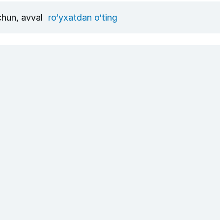
uchun, avval
ro‘yxatdan o‘ting