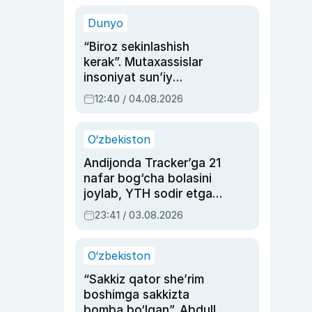
sinovlarga to‘la hayoti
Dunyo
“Biroz sekinlashish
kerak”. Mutaxassislar
insoniyat sun’iy
intellektni boshqara
12:40 / 04.08.2026
olmay qolishidan xavotir
bildirdi
O‘zbekiston
Andijonda Tracker’ga 21
nafar bog‘cha bolasini
joylab, YTH sodir etgan
ayolga sud hukmi o‘qildi
23:41 / 03.08.2026
O‘zbekiston
“Sakkiz qator she’rim
boshimga sakkizta
bomba bo‘lgan”. Abdulla