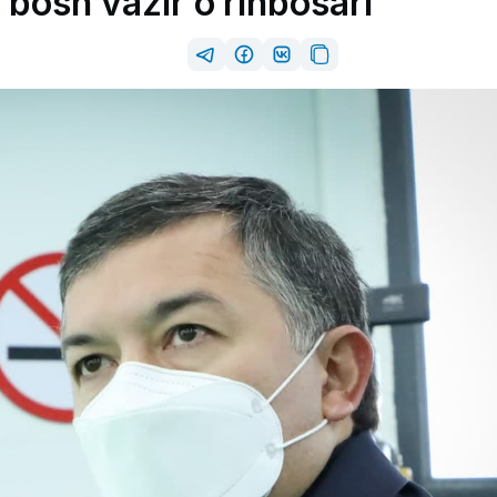
bosh vazir o‘rinbosari