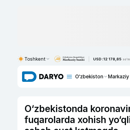
Toshkent
USD :
12 178,85
so'm
O‘zbekiston
Markaziy
O‘zbekistonda koronavir
fuqarolarda xohish yo‘ql