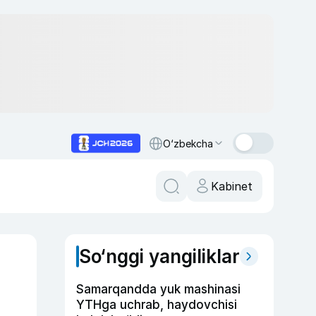
O‘zbekcha
Kabinet
So‘nggi yangiliklar
Samarqandda yuk mashinasi
YTHga uchrab, haydovchisi