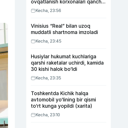
ovqatlanish korxonalari qancha
soliq toʻlagani ochiqlandi
Kecha, 23:56
Vinisius “Real” bilan uzoq
muddatli shartnoma imzoladi
Kecha, 23:45
Husiylar hukumat kuchlariga
qarshi raketalar uchirdi, kamida
30 kishi halok bo‘ldi
Kecha, 23:35
Toshkentda Kichik halqa
avtomobil yo‘lining bir qismi
to‘rt kunga yopildi (xarita)
Kecha, 23:10