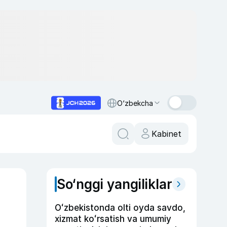
O‘zbekcha
Kabinet
So‘nggi yangiliklar
Oʻzbekistonda olti oyda savdo,
xizmat koʻrsatish va umumiy