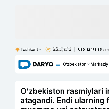
Toshkent
USD :
12 178,85
so'm
O‘zbekiston
Markaziy
O‘zbekiston rasmiylari i
atagandi. Endi ularning f