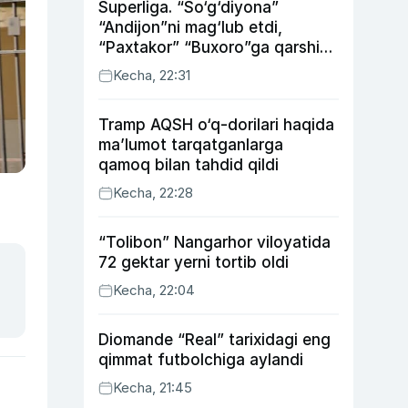
Superliga. “So‘g‘diyona”
“Andijon”ni mag‘lub etdi,
“Paxtakor” “Buxoro”ga qarshi
bahsda g‘alabani qo‘ldan
Kecha, 22:31
chiqardi
Tramp AQSH o‘q-dorilari haqida
ma’lumot tarqatganlarga
qamoq bilan tahdid qildi
Kecha, 22:28
“Tolibon” Nangarhor viloyatida
72 gektar yerni tortib oldi
Kecha, 22:04
Diomande “Real” tarixidagi eng
qimmat futbolchiga aylandi
Kecha, 21:45