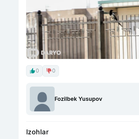
0
0
Fozilbek Yusupov
Izohlar