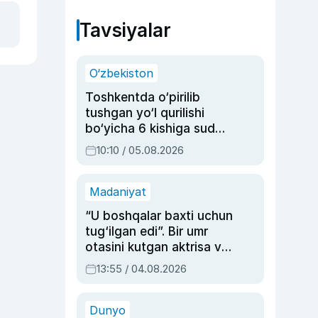
Tavsiyalar
O‘zbekiston
Toshkentda o‘pirilib
tushgan yo‘l qurilishi
bo‘yicha 6 kishiga sud
hukmi o‘qildi
10:10 / 05.08.2026
Madaniyat
“U boshqalar baxti uchun
tug‘ilgan edi”. Bir umr
otasini kutgan aktrisa va
dublyaj ustasi Rimma
13:55 / 04.08.2026
Ahmedovaning
sinovlarga to‘la hayoti
Dunyo