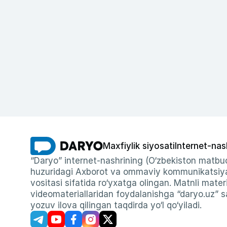
Maxfiylik siyosati
Internet-nas
“Daryo” internet-nashrining (O‘zbekiston matbuo
huzuridagi Axborot va ommaviy kommunikatsiyal
vositasi sifatida ro‘yxatga olingan. Matnli materi
videomateriallaridan foydalanishga “daryo.uz” sa
yozuv ilova qilingan taqdirda yo‘l qo‘yiladi.