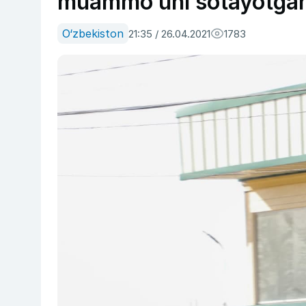
muammo uni sotayotgan 
O‘zbekiston
21:35 / 26.04.2021
1783