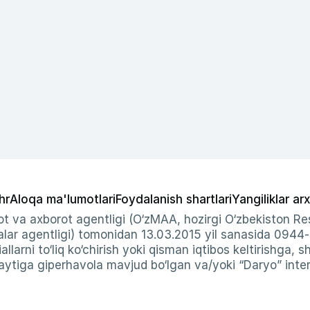
hr
Aloqa ma'lumotlari
Foydalanish shartlari
Yangiliklar arx
t va axborot agentligi (O‘zMAA, hozirgi O‘zbekiston Res
ar agentligi) tomonidan 13.03.2015 yil sanasida 0944
allarni to‘liq ko‘chirish yoki qisman iqtibos keltirishga, 
ytiga giperhavola mavjud bo‘lgan va/yoki “Daryo” intern