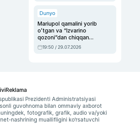
qolgan voqea
Dunyo
Mariupol qamalini yorib
oʻtgan va “Izvarino
qozoni”dan chiqqan
qahramon — Ukraina
19:50 / 29.07.2026
armiyasi bosh
qoʻmondoni Drapatiy
haqida
ivi
Reklama
publikasi Prezidenti Administratsiyasi
-sonli guvohnoma bilan ommaviy axborot
shuningdek, fotografik, grafik, audio va/yoki
et-nashrining muallifligini ko‘rsatuvchi