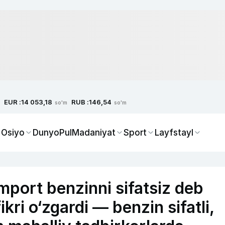
EUR :
RUB :
14 053,18
146,54
so'm
so'm
 Osiyo
Dunyo
Pul
Madaniyat
Sport
Layfstayl
mport benzinni sifatsiz deb
ikri o‘zgardi — benzin sifatli,