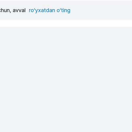
uchun, avval
ro‘yxatdan o‘ting