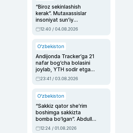
“Biroz sekinlashish
kerak”. Mutaxassislar
insoniyat sun’iy
intellektni boshqara
12:40 / 04.08.2026
olmay qolishidan xavotir
bildirdi
O‘zbekiston
Andijonda Tracker’ga 21
nafar bog‘cha bolasini
joylab, YTH sodir etgan
ayolga sud hukmi o‘qildi
23:41 / 03.08.2026
O‘zbekiston
“Sakkiz qator she’rim
boshimga sakkizta
bomba bo‘lgan”. Abdulla
Oripovni siyosiy
12:24 / 01.08.2026
ayblovlardan asrab