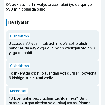
O‘zbekiston oltin-valyuta zaxiralari iyulda qariyb
590 mln dollarga oshdi
Tavsiyalar
O‘zbekiston
Jizzaxda 77 yoshli taksichini qo‘y sotib olish
bahonasida yaylovga olib borib o‘ldirgan yigit 20
yilga qamaldi
O‘zbekiston
Toshkentda o‘pirilib tushgan yo‘l qurilishi bo‘yicha
6 kishiga sud hukmi o‘qildi
Madaniyat
“U boshqalar baxti uchun tug‘ilgan edi”. Bir umr
otasini kutgan aktrisa va dublyaj ustasi Rimma