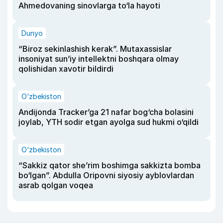
Ahmedovaning sinovlarga to‘la hayoti
Dunyo
“Biroz sekinlashish kerak”. Mutaxassislar
insoniyat sun’iy intellektni boshqara olmay
qolishidan xavotir bildirdi
O‘zbekiston
Andijonda Tracker’ga 21 nafar bog‘cha bolasini
joylab, YTH sodir etgan ayolga sud hukmi o‘qildi
O‘zbekiston
“Sakkiz qator she’rim boshimga sakkizta bomba
bo‘lgan”. Abdulla Oripovni siyosiy ayblovlardan
asrab qolgan voqea