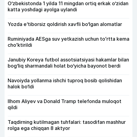
O‘zbekistonda 1 yilda 11 mingdan ortiq erkak o‘zidan
katta yoshdagi ayolga uylandi
Yozda e’tiborsiz qoldirish xavfli bo‘lgan alomatlar
Ruminiyada AESga suv yetkazish uchun toʻrtta kema
choʻktirildi
Janubiy Koreya futbol assotsiatsiyasi hakamlar bilan
bog‘liq sharmandali holat bo‘yicha bayonot berdi
Navoiyda yollanma ishchi tuproq bosib qolishidan
halok bo‘ldi
Ilhom Aliyev va Donald Tramp telefonda muloqot
qildi
Taqdirning kutilmagan tuhfalari: tasodifan mashhur
rolga ega chiqqan 8 aktyor