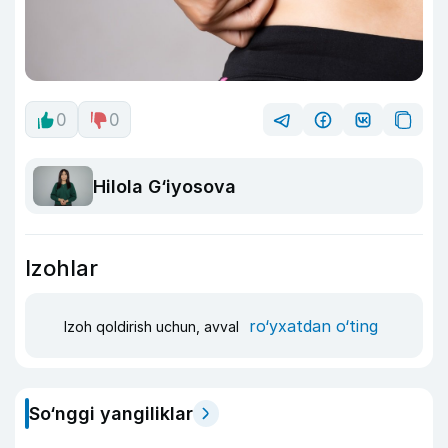
0
0
Hilola G‘iyosova
Izohlar
ro‘yxatdan o‘ting
Izoh qoldirish uchun, avval
So‘nggi yangiliklar