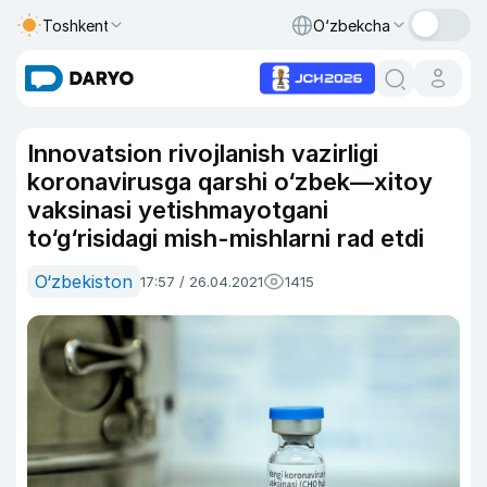
Toshkent
O‘zbekcha
Innovatsion rivojlanish vazirligi
koronavirusga qarshi o‘zbek—xitoy
vaksinasi yetishmayotgani
to‘g‘risidagi mish-mishlarni rad etdi
O‘zbekiston
17:57 / 26.04.2021
1415