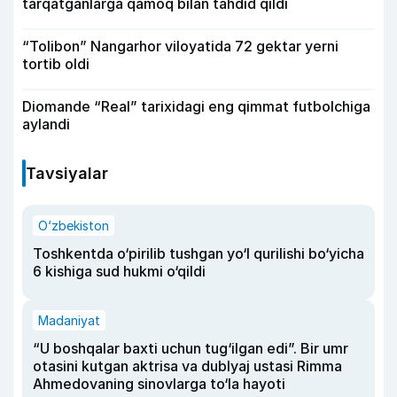
tarqatganlarga qamoq bilan tahdid qildi
“Tolibon” Nangarhor viloyatida 72 gektar yerni
tortib oldi
Diomande “Real” tarixidagi eng qimmat futbolchiga
aylandi
Tavsiyalar
O‘zbekiston
Toshkentda o‘pirilib tushgan yo‘l qurilishi bo‘yicha
6 kishiga sud hukmi o‘qildi
Madaniyat
“U boshqalar baxti uchun tug‘ilgan edi”. Bir umr
otasini kutgan aktrisa va dublyaj ustasi Rimma
Ahmedovaning sinovlarga to‘la hayoti