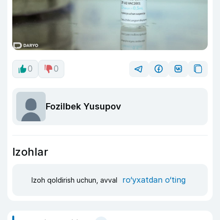
0
0
Fozilbek Yusupov
Izohlar
ro‘yxatdan o‘ting
Izoh qoldirish uchun, avval