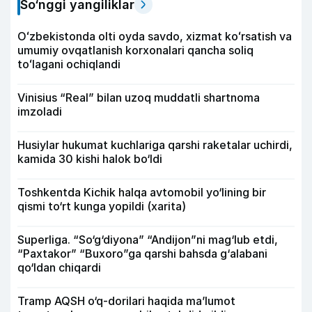
So‘nggi yangiliklar
Oʻzbekistonda olti oyda savdo, xizmat koʻrsatish va
umumiy ovqatlanish korxonalari qancha soliq
toʻlagani ochiqlandi
Vinisius “Real” bilan uzoq muddatli shartnoma
imzoladi
Husiylar hukumat kuchlariga qarshi raketalar uchirdi,
kamida 30 kishi halok bo‘ldi
Toshkentda Kichik halqa avtomobil yo‘lining bir
qismi to‘rt kunga yopildi (xarita)
Superliga. “So‘g‘diyona” “Andijon”ni mag‘lub etdi,
“Paxtakor” “Buxoro”ga qarshi bahsda g‘alabani
qo‘ldan chiqardi
Tramp AQSH o‘q-dorilari haqida ma’lumot