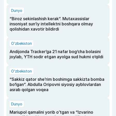
Dunyo
“Biroz sekinlashish kerak”. Mutaxassislar
insoniyat sun’iy intellektni boshqara olmay
qolishidan xavotir bildirdi
O‘zbekiston
Andijonda Tracker’ga 21 nafar bog‘cha bolasini
joylab, YTH sodir etgan ayolga sud hukmi o‘qildi
O‘zbekiston
“Sakkiz qator she’rim boshimga sakkizta bomba
bo‘lgan”. Abdulla Oripovni siyosiy ayblovlardan
asrab qolgan voqea
Dunyo
Mariupol qamalini yorib oʻtgan va “Izvarino