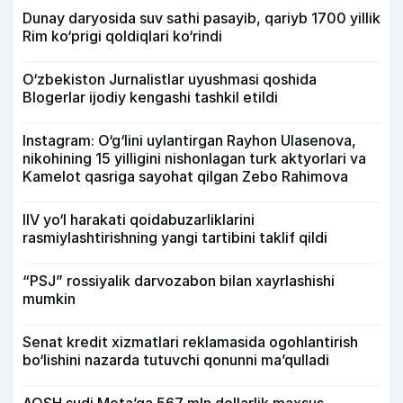
Dunay daryosida suv sathi pasayib, qariyb 1700 yillik
Rim ko‘prigi qoldiqlari ko‘rindi
O‘zbekiston Jurnalistlar uyushmasi qoshida
Blogerlar ijodiy kengashi tashkil etildi
Instagram: O‘g‘lini uylantirgan Rayhon Ulasenova,
nikohining 15 yilligini nishonlagan turk aktyorlari va
Kamelot qasriga sayohat qilgan Zebo Rahimova
IIV yo‘l harakati qoidabuzarliklarini
rasmiylashtirishning yangi tartibini taklif qildi
“PSJ” rossiyalik darvozabon bilan xayrlashishi
mumkin
Senat kredit xizmatlari reklamasida ogohlantirish
bo‘lishini nazarda tutuvchi qonunni ma’qulladi