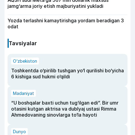
AQSH sudi Meta’ga 567 mln dollarlik maxsus
jamg‘arma joriy etish majburiyatini yukladi
Yozda terlashni kamaytirishga yordam beradigan 3
odat
Tavsiyalar
O‘zbekiston
Toshkentda o‘pirilib tushgan yo‘l qurilishi bo‘yicha
6 kishiga sud hukmi o‘qildi
Madaniyat
“U boshqalar baxti uchun tug‘ilgan edi”. Bir umr
otasini kutgan aktrisa va dublyaj ustasi Rimma
Ahmedovaning sinovlarga to‘la hayoti
Dunyo