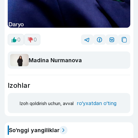
0
0
Madina Nurmanova
Izohlar
ro‘yxatdan o‘ting
Izoh qoldirish uchun, avval
So‘nggi yangiliklar