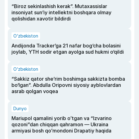
“Biroz sekinlashish kerak”. Mutaxassislar
insoniyat sun’iy intellektni boshqara olmay
qolishidan xavotir bildirdi
O‘zbekiston
Andijonda Tracker’ga 21 nafar bog‘cha bolasini
joylab, YTH sodir etgan ayolga sud hukmi o‘qildi
O‘zbekiston
“Sakkiz qator she’rim boshimga sakkizta bomba
bo‘lgan”. Abdulla Oripovni siyosiy ayblovlardan
asrab qolgan voqea
Dunyo
Mariupol qamalini yorib oʻtgan va “Izvarino
qozoni”dan chiqqan qahramon — Ukraina
armiyasi bosh qoʻmondoni Drapatiy haqida