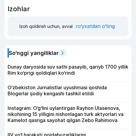
Izohlar
ro‘yxatdan o‘ting
Izoh qoldirish uchun, avval
So‘nggi yangiliklar
Dunay daryosida suv sathi pasayib, qariyb 1700 yillik
Rim ko‘prigi qoldiqlari ko‘rindi
O‘zbekiston Jurnalistlar uyushmasi qoshida
Blogerlar ijodiy kengashi tashkil etildi
Instagram: O‘g‘lini uylantirgan Rayhon Ulasenova,
nikohining 15 yilligini nishonlagan turk aktyorlari va
Kamelot qasriga sayohat qilgan Zebo Rahimova
IIV yo‘l harakati qoidabuzarliklarini