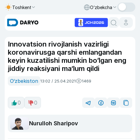
Toshkent
O‘zbekcha
Innovatsion rivojlanish vazirligi
koronavirusga qarshi emlangandan
keyin kuzatilishi mumkin bo‘lgan eng
jiddiy reaksiyani ma’lum qildi
O‘zbekiston
13:02 / 25.04.2021
1469
0
0
Nurulloh Sharipov