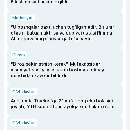
6 kishiga sud hukmi o‘qildi
Madaniyat
“U boshqalar baxti uchun tug‘ilgan edi”. Bir umr
otasini kutgan aktrisa va dublyaj ustasi Rimma
Ahmedovaning sinovlarga to‘la hayoti
Dunyo
“Biroz sekinlashish kerak”. Mutaxassislar
insoniyat sun’iy intellektni boshqara olmay
qolishidan xavotir bildirdi
O‘zbekiston
Andijonda Tracker’ga 21 nafar bog‘cha bolasini
joylab, YTH sodir etgan ayolga sud hukmi o‘qildi
O‘zbekiston