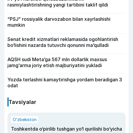
rasmiylashtirishning yangi tartibini taklif qildi
“PSJ” rossiyalik darvozabon bilan xayrlashishi
mumkin
Senat kredit xizmatlari reklamasida ogohlantirish
bo‘lishini nazarda tutuvchi qonunni ma’qulladi
AQSH sudi Meta’ga 567 mln dollarlik maxsus
jamg‘arma joriy etish majburiyatini yukladi
Yozda terlashni kamaytirishga yordam beradigan 3
odat
Tavsiyalar
O‘zbekiston
Toshkentda o‘pirilib tushgan yo‘l qurilishi bo‘yicha