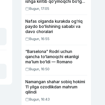
ishga kiritib qo‘ymoqchi bo‘lgan
shaxs ushlandi
Bugun, 17:05
Nafas olganda kurakda og‘riq
paydo bo‘lishining sababi va
davo choralari
Bugun, 16:55
“Barselona” Rodri uchun
qancha to‘lamoqchi ekanligi
ma’lum bo‘ldi — Romano
Bugun, 16:50
Namangan shahar sobiq hokimi
11 yilga ozodlikdan mahrum
qilindi
Bugun, 16:43