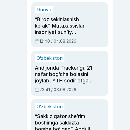
sinovlarga to‘la hayoti
Dunyo
“Biroz sekinlashish
kerak”. Mutaxassislar
insoniyat sun’iy
intellektni boshqara
12:40 / 04.08.2026
olmay qolishidan xavotir
bildirdi
O‘zbekiston
Andijonda Tracker’ga 21
nafar bog‘cha bolasini
joylab, YTH sodir etgan
ayolga sud hukmi o‘qildi
23:41 / 03.08.2026
O‘zbekiston
“Sakkiz qator she’rim
boshimga sakkizta
bomba bo‘lgan”. Abdulla