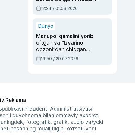
Oripovni siyosiy
12:24 / 01.08.2026
ayblovlardan asrab
qolgan voqea
Dunyo
Mariupol qamalini yorib
oʻtgan va “Izvarino
qozoni”dan chiqqan
qahramon — Ukraina
19:50 / 29.07.2026
armiyasi bosh
qoʻmondoni Drapatiy
haqida
ivi
Reklama
publikasi Prezidenti Administratsiyasi
-sonli guvohnoma bilan ommaviy axborot
shuningdek, fotografik, grafik, audio va/yoki
et-nashrining muallifligini ko‘rsatuvchi