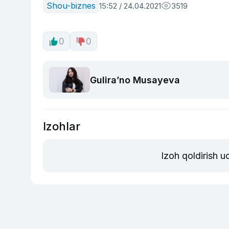
Shou-biznes
15:52 / 24.04.2021
3519
0
0
Guliraʼno Musayeva
Izohlar
Izoh qoldirish 