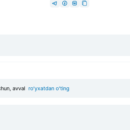
uchun, avval
ro‘yxatdan o‘ting