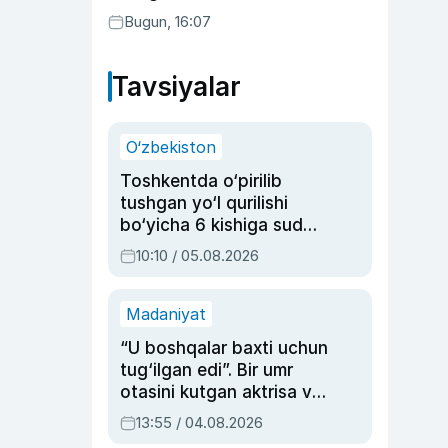
Bugun, 16:07
Tavsiyalar
O‘zbekiston
Toshkentda o‘pirilib
tushgan yo‘l qurilishi
bo‘yicha 6 kishiga sud
hukmi o‘qildi
10:10 / 05.08.2026
Madaniyat
“U boshqalar baxti uchun
tug‘ilgan edi”. Bir umr
otasini kutgan aktrisa va
dublyaj ustasi Rimma
13:55 / 04.08.2026
Ahmedovaning