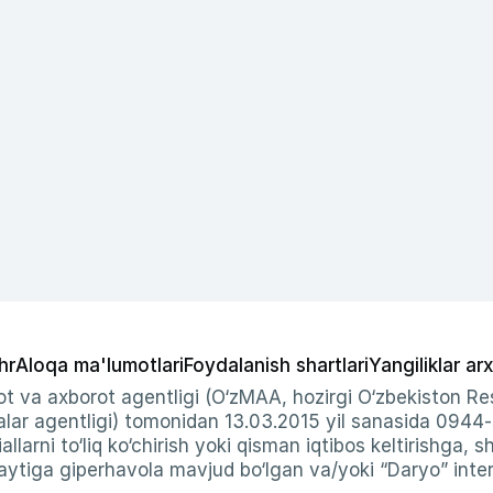
hr
Aloqa ma'lumotlari
Foydalanish shartlari
Yangiliklar arx
t va axborot agentligi (O‘zMAA, hozirgi O‘zbekiston Res
ar agentligi) tomonidan 13.03.2015 yil sanasida 0944
allarni to‘liq ko‘chirish yoki qisman iqtibos keltirishga, 
ytiga giperhavola mavjud bo‘lgan va/yoki “Daryo” intern