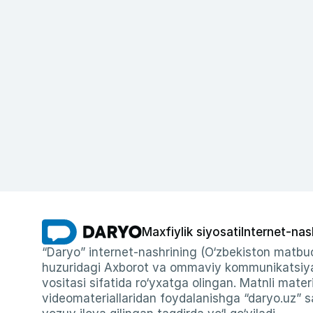
Maxfiylik siyosati
Internet-nas
“Daryo” internet-nashrining (O‘zbekiston matbuo
huzuridagi Axborot va ommaviy kommunikatsiyal
vositasi sifatida ro‘yxatga olingan. Matnli materi
videomateriallaridan foydalanishga “daryo.uz” sa