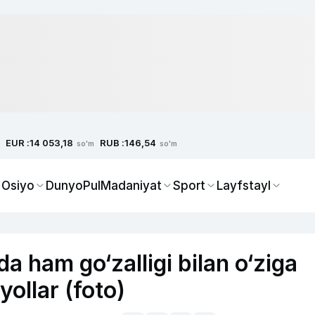
EUR :
RUB :
14 053,18
146,54
so'm
so'm
 Osiyo
Dunyo
Pul
Madaniyat
Sport
Layfstayl
a ham go‘zalligi bilan o‘ziga
ollar (foto)