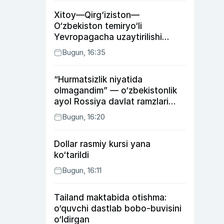
Xitoy—Qirg‘iziston—
O‘zbekiston temiryo‘li
Yevropagacha uzaytirilishi
mumkin
Bugun, 16:35
“Hurmatsizlik niyatida
olmagandim” — o‘zbekistonlik
ayol Rossiya davlat ramzlari
tushirilgan poyandoz haqida
Bugun, 16:20
Dollar rasmiy kursi yana
ko‘tarildi
Bugun, 16:11
Tailand maktabida otishma:
o‘quvchi dastlab bobo-buvisini
o‘ldirgan