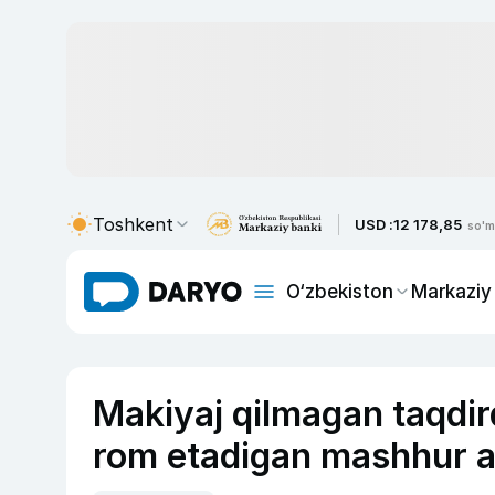
Toshkent
USD :
12 178,85
so'm
O‘zbekiston
Markaziy
Makiyaj qilmagan taqdird
rom etadigan mashhur ay