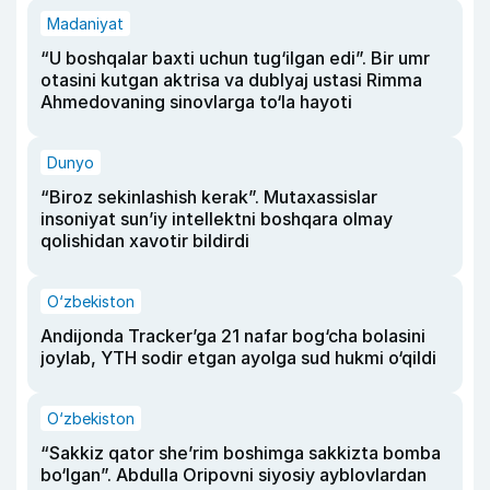
Madaniyat
“U boshqalar baxti uchun tug‘ilgan edi”. Bir umr
otasini kutgan aktrisa va dublyaj ustasi Rimma
Ahmedovaning sinovlarga to‘la hayoti
Dunyo
“Biroz sekinlashish kerak”. Mutaxassislar
insoniyat sun’iy intellektni boshqara olmay
qolishidan xavotir bildirdi
O‘zbekiston
Andijonda Tracker’ga 21 nafar bog‘cha bolasini
joylab, YTH sodir etgan ayolga sud hukmi o‘qildi
O‘zbekiston
“Sakkiz qator she’rim boshimga sakkizta bomba
bo‘lgan”. Abdulla Oripovni siyosiy ayblovlardan