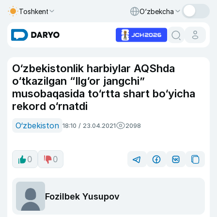
Toshkent
O‘zbekcha
O‘zbekistonlik harbiylar AQShda
o‘tkazilgan “Ilg‘or jangchi”
musobaqasida to‘rtta shart bo‘yicha
rekord o‘rnatdi
O‘zbekiston
18:10 / 23.04.2021
2098
0
0
Fozilbek Yusupov