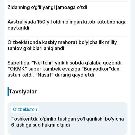
Zidanning o‘g‘li yangi jamoaga o‘tdi
Avstraliyada 150 yil oldin olingan kitob kutubxonaga
qaytarildi
O‘zbekistonda kasbiy mahorat bo‘yicha ilk milliy
tanlov g‘oliblari aniqlandi
Superliga. “Neftchi” yirik hisobda g‘alaba qozondi,
“OKMK” super kambek evaziga “Bunyodkor”dan
ustun keldi, “Nasaf” durang qayd etdi
Tavsiyalar
O‘zbekiston
Toshkentda o‘pirilib tushgan yo‘l qurilishi bo‘yicha
6 kishiga sud hukmi o‘qildi