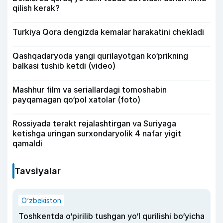
qilish kerak?
Turkiya Qora dengizda kemalar harakatini chekladi
Qashqadaryoda yangi qurilayotgan ko‘prikning
balkasi tushib ketdi (video)
Mashhur film va seriallardagi tomoshabin
payqamagan qo‘pol xatolar (foto)
Rossiyada terakt rejalashtirgan va Suriyaga
ketishga uringan surxondaryolik 4 nafar yigit
qamaldi
Tavsiyalar
O‘zbekiston
Toshkentda o‘pirilib tushgan yo‘l qurilishi bo‘yicha