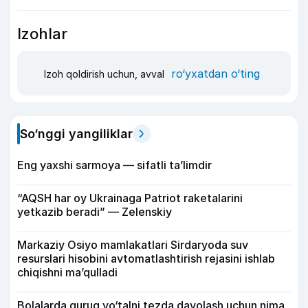
Izohlar
ro‘yxatdan o‘ting
Izoh qoldirish uchun, avval
So‘nggi yangiliklar
Eng yaxshi sarmoya — sifatli ta’limdir
“AQSH har oy Ukrainaga Patriot raketalarini
yetkazib beradi” — Zelenskiy
Markaziy Osiyo mamlakatlari Sirdaryoda suv
resurslari hisobini avtomatlashtirish rejasini ishlab
chiqishni ma’qulladi
Bolalarda quruq yo‘talni tezda davolash uchun nima