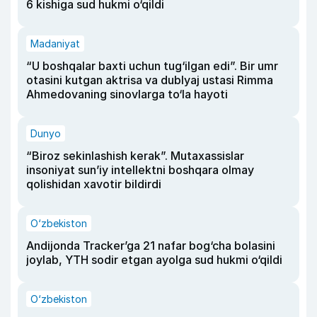
6 kishiga sud hukmi o‘qildi
Madaniyat
“U boshqalar baxti uchun tug‘ilgan edi”. Bir umr
otasini kutgan aktrisa va dublyaj ustasi Rimma
Ahmedovaning sinovlarga to‘la hayoti
Dunyo
“Biroz sekinlashish kerak”. Mutaxassislar
insoniyat sun’iy intellektni boshqara olmay
qolishidan xavotir bildirdi
O‘zbekiston
Andijonda Tracker’ga 21 nafar bog‘cha bolasini
joylab, YTH sodir etgan ayolga sud hukmi o‘qildi
O‘zbekiston