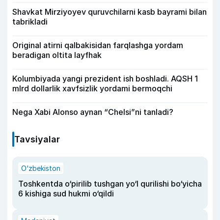
Shavkat Mirziyoyev quruvchilarni kasb bayrami bilan
tabrikladi
Original atirni qalbakisidan farqlashga yordam
beradigan oltita layfhak
Kolumbiyada yangi prezident ish boshladi. AQSH 1
mlrd dollarlik xavfsizlik yordami bermoqchi
Nega Xabi Alonso aynan “Chelsi”ni tanladi?
Tavsiyalar
O‘zbekiston
Toshkentda o‘pirilib tushgan yo‘l qurilishi bo‘yicha
6 kishiga sud hukmi o‘qildi