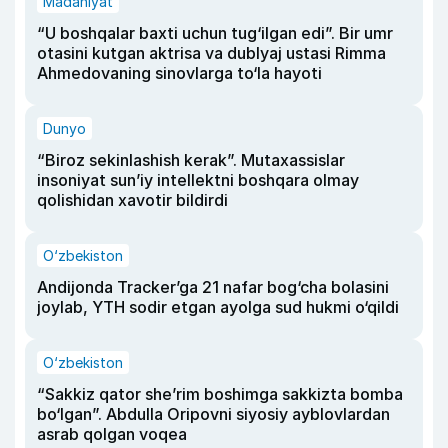
Madaniyat
“U boshqalar baxti uchun tug‘ilgan edi”. Bir umr
otasini kutgan aktrisa va dublyaj ustasi Rimma
Ahmedovaning sinovlarga to‘la hayoti
Dunyo
“Biroz sekinlashish kerak”. Mutaxassislar
insoniyat sun’iy intellektni boshqara olmay
qolishidan xavotir bildirdi
O‘zbekiston
Andijonda Tracker’ga 21 nafar bog‘cha bolasini
joylab, YTH sodir etgan ayolga sud hukmi o‘qildi
O‘zbekiston
“Sakkiz qator she’rim boshimga sakkizta bomba
bo‘lgan”. Abdulla Oripovni siyosiy ayblovlardan
asrab qolgan voqea