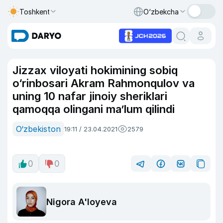
Toshkent
O‘zbekcha
Jizzax viloyati hokimining sobiq
o‘rinbosari Akram Rahmonqulov va
uning 10 nafar jinoiy sheriklari
qamoqqa olingani ma’lum qilindi
O‘zbekiston
19:11 / 23.04.2021
2579
0
0
Nigora A'loyeva