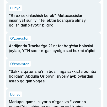
Dunyo
“Biroz sekinlashish kerak”. Mutaxassislar
insoniyat sun’iy intellektni boshqara olmay
qolishidan xavotir bildirdi
O‘zbekiston
Andijonda Tracker’ga 21 nafar bog‘cha bolasini
joylab, YTH sodir etgan ayolga sud hukmi o‘qildi
O‘zbekiston
“Sakkiz qator she’rim boshimga sakkizta bomba
bo‘lgan”. Abdulla Oripovni siyosiy ayblovlardan
asrab qolgan voqea
Dunyo
Mariupol qamalini yorib oʻtgan va “Izvarino
qozoni”dan chiqqan qahramon — Ukraina