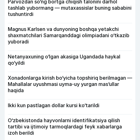
Parvozdan so‘ng bortga chiqish talonini darhol
tashlab yubormang — mutaxassislar buning sababini
tushuntirdi
Magnus Karlsen va dunyoning boshqa yetakchi
shaxmatchilari Samarqanddagi olimpiadani o‘tkazib
yuboradi
Netanyaxuning o‘lgan akasiga Ugandada haykal
qo‘yildi
Xonadonlarga kirish bo‘yicha topshiriq berilmagan —
Mahallalar uyushmasi uyma-uy yurgan mas’ullar
haqida
Ikki kun pastlagan dollar kursi ko‘tarildi
O‘zbekistonda hayvonlarni identifikatsiya qilish
tartibi va ijtimoiy tarmoqlardagi feyk xabarlarga
izoh berildi