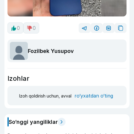
0
0
Fozilbek Yusupov
Izohlar
ro‘yxatdan o‘ting
Izoh qoldirish uchun, avval
So‘nggi yangiliklar