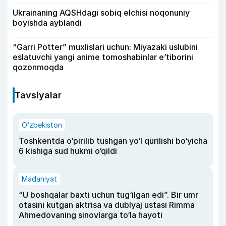
Ukrainaning AQSHdagi sobiq elchisi noqonuniy
boyishda ayblandi
“Garri Potter” muxlislari uchun: Miyazaki uslubini
eslatuvchi yangi anime tomoshabinlar e’tiborini
qozonmoqda
Tavsiyalar
O‘zbekiston
Toshkentda o‘pirilib tushgan yo‘l qurilishi bo‘yicha
6 kishiga sud hukmi o‘qildi
Madaniyat
“U boshqalar baxti uchun tug‘ilgan edi”. Bir umr
otasini kutgan aktrisa va dublyaj ustasi Rimma
Ahmedovaning sinovlarga to‘la hayoti