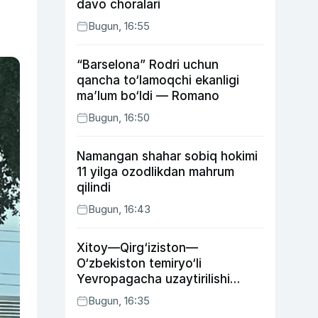
davo choralari
Bugun, 16:55
“Barselona” Rodri uchun
qancha to‘lamoqchi ekanligi
ma’lum bo‘ldi — Romano
Bugun, 16:50
Namangan shahar sobiq hokimi
11 yilga ozodlikdan mahrum
qilindi
Bugun, 16:43
Xitoy—Qirg‘iziston—
O‘zbekiston temiryo‘li
Yevropagacha uzaytirilishi
mumkin
Bugun, 16:35