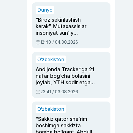
sinovlarga to‘la hayoti
Dunyo
“Biroz sekinlashish
kerak”. Mutaxassislar
insoniyat sun’iy
intellektni boshqara
12:40 / 04.08.2026
olmay qolishidan xavotir
bildirdi
O‘zbekiston
Andijonda Tracker’ga 21
nafar bog‘cha bolasini
joylab, YTH sodir etgan
ayolga sud hukmi o‘qildi
23:41 / 03.08.2026
O‘zbekiston
“Sakkiz qator she’rim
boshimga sakkizta
bomba bo‘lgan”. Abdulla