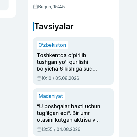
Bugun, 15:45
Tavsiyalar
O‘zbekiston
Toshkentda o‘pirilib
tushgan yo‘l qurilishi
bo‘yicha 6 kishiga sud
hukmi o‘qildi
10:10 / 05.08.2026
Madaniyat
“U boshqalar baxti uchun
tug‘ilgan edi”. Bir umr
otasini kutgan aktrisa va
dublyaj ustasi Rimma
13:55 / 04.08.2026
Ahmedovaning