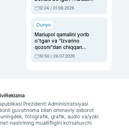
Oripovni siyosiy
12:24 / 01.08.2026
ayblovlardan asrab
qolgan voqea
Dunyo
Mariupol qamalini yorib
oʻtgan va “Izvarino
qozoni”dan chiqqan
qahramon — Ukraina
19:50 / 29.07.2026
armiyasi bosh
qoʻmondoni Drapatiy
haqida
ivi
Reklama
publikasi Prezidenti Administratsiyasi
-sonli guvohnoma bilan ommaviy axborot
shuningdek, fotografik, grafik, audio va/yoki
et-nashrining muallifligini ko‘rsatuvchi