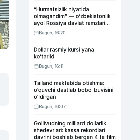
“Hurmatsizlik niyatida
olmagandim” — o‘zbekistonlik
ayol Rossiya davlat ramzlari
tushirilgan poyandoz haqida
Bugun, 16:20
Dollar rasmiy kursi yana
ko‘tarildi
Bugun, 16:11
Tailand maktabida otishma:
o‘quvchi dastlab bobo-buvisini
o‘ldirgan
Bugun, 16:07
Gollivudning milliard dollarlik
shedevrlari: kassa rekordlari
davrini boshlab bergan 4 ta film