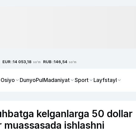
EUR :
RUB :
14 053,18
146,54
so'm
so'm
 Osiyo
Dunyo
Pul
Madaniyat
Sport
Layfstayl
hbatga kelganlarga 50 dollar
r muassasada ishlashni