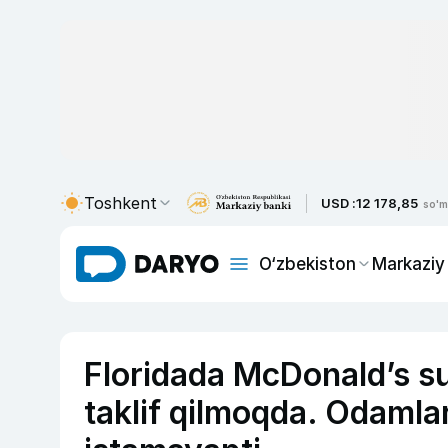
Toshkent
USD :
12 178,85
so'm
O‘zbekiston
Markaziy
Floridada McDonald’s su
taklif qilmoqda. Odamla