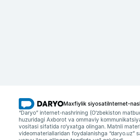
Maxfiylik siyosati
Internet-nas
“Daryo” internet-nashrining (O‘zbekiston matbuo
huzuridagi Axborot va ommaviy kommunikatsiyal
vositasi sifatida ro‘yxatga olingan. Matnli materi
videomateriallaridan foydalanishga “daryo.uz” sa