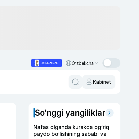
O‘zbekcha
Kabinet
So‘nggi yangiliklar
Nafas olganda kurakda og‘riq
paydo bo‘lishining sababi va