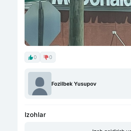
0
0
Fozilbek Yusupov
Izohlar