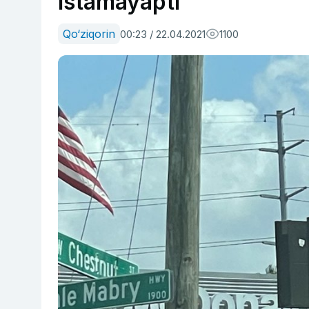
istamayapti
Qo‘ziqorin
00:23 / 22.04.2021
1100