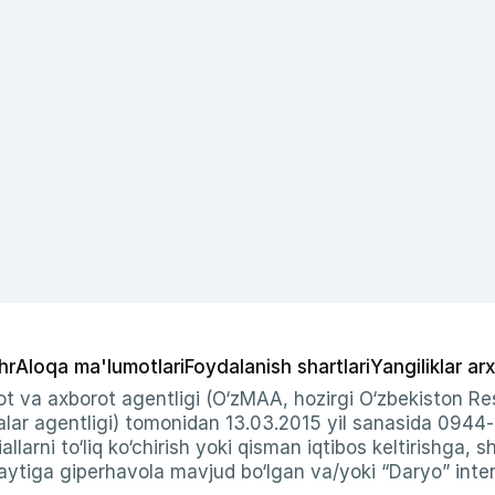
hr
Aloqa ma'lumotlari
Foydalanish shartlari
Yangiliklar arx
t va axborot agentligi (O‘zMAA, hozirgi O‘zbekiston Res
ar agentligi) tomonidan 13.03.2015 yil sanasida 0944
allarni to‘liq ko‘chirish yoki qisman iqtibos keltirishga, 
ytiga giperhavola mavjud bo‘lgan va/yoki “Daryo” intern