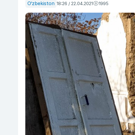
O‘zbekiston
18:26 / 22.04.2021
1995