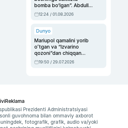
bomba bo‘lgan”. Abdulla
Oripovni siyosiy
12:24 / 01.08.2026
ayblovlardan asrab
qolgan voqea
Dunyo
Mariupol qamalini yorib
oʻtgan va “Izvarino
qozoni”dan chiqqan
qahramon — Ukraina
19:50 / 29.07.2026
armiyasi bosh
qoʻmondoni Drapatiy
haqida
ivi
Reklama
publikasi Prezidenti Administratsiyasi
-sonli guvohnoma bilan ommaviy axborot
shuningdek, fotografik, grafik, audio va/yoki