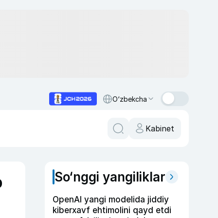
O‘zbekcha
Kabinet
So‘nggi yangiliklar
b
OpenAI yangi modelida jiddiy
kiberxavf ehtimolini qayd etdi