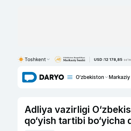
Toshkent
USD :
12 178,85
so'm
O‘zbekiston
Markaziy
Adliya vazirligi O‘zbeki
qo‘yish tartibi bo‘yicha 