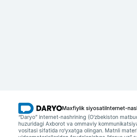
Maxfiylik siyosati
Internet-nas
“Daryo” internet-nashrining (O‘zbekiston matbuo
huzuridagi Axborot va ommaviy kommunikatsiyal
vositasi sifatida ro‘yxatga olingan. Matnli materi