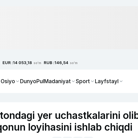
EUR :
RUB :
14 053,18
146,54
so'm
so'm
 Osiyo
Dunyo
Pul
Madaniyat
Sport
Layfstayl
stondagi yer uchastkalarini oli
qonun loyihasini ishlab chiqdi