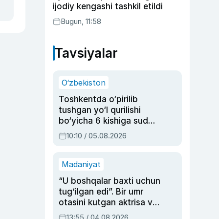
ijodiy kengashi tashkil etildi
Bugun, 11:58
Tavsiyalar
O‘zbekiston
Toshkentda o‘pirilib
tushgan yo‘l qurilishi
bo‘yicha 6 kishiga sud
hukmi o‘qildi
10:10 / 05.08.2026
Madaniyat
“U boshqalar baxti uchun
tug‘ilgan edi”. Bir umr
otasini kutgan aktrisa va
dublyaj ustasi Rimma
13:55 / 04.08.2026