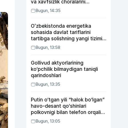
va xavfsizlik choralarini
kuchaytirdi
Bugun, 14:35
Oʻzbekistonda energetika
sohasida davlat tariflarini
tartibga solishning yangi tizimi
joriy etildi
Bugun, 13:58
Gollivud aktyorlarining
ko‘pchilik bilmaydigan taniqli
qarindoshlari
Bugun, 13:35
Putin o‘tgan yili “halok bo‘lgan”
havo-desant qo‘shinlari
polkovnigi bilan telefon orqali
suhbatlashdi
Bugun, 13:05