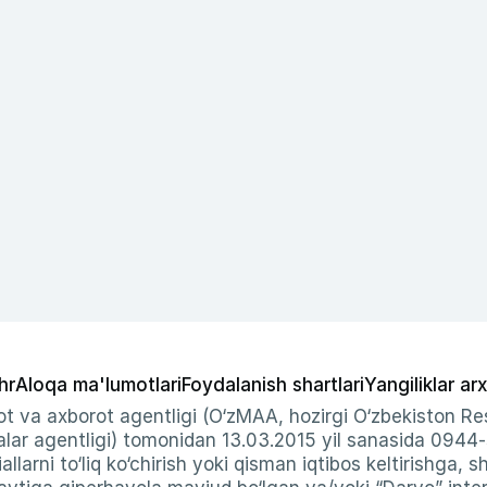
hr
Aloqa ma'lumotlari
Foydalanish shartlari
Yangiliklar arx
t va axborot agentligi (O‘zMAA, hozirgi O‘zbekiston Res
ar agentligi) tomonidan 13.03.2015 yil sanasida 0944
allarni to‘liq ko‘chirish yoki qisman iqtibos keltirishga, 