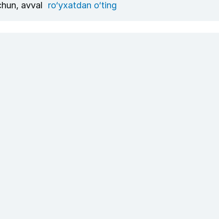
uchun, avval
ro‘yxatdan o‘ting