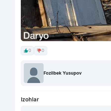
0
0
Fozilbek Yusupov
Izohlar