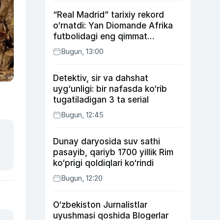
“Real Madrid” tarixiy rekord
o‘rnatdi: Yan Diomande Afrika
futbolidagi eng qimmat
transferga aylandi
Bugun, 13:00
Detektiv, sir va dahshat
uyg‘unligi: bir nafasda ko‘rib
tugatiladigan 3 ta serial
Bugun, 12:45
Dunay daryosida suv sathi
pasayib, qariyb 1700 yillik Rim
ko‘prigi qoldiqlari ko‘rindi
Bugun, 12:20
O‘zbekiston Jurnalistlar
uyushmasi qoshida Blogerlar