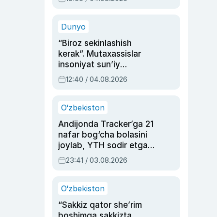
Ahmedovaning
sinovlarga to‘la hayoti
Dunyo
“Biroz sekinlashish
kerak”. Mutaxassislar
insoniyat sun’iy
intellektni boshqara
12:40 / 04.08.2026
olmay qolishidan xavotir
bildirdi
O‘zbekiston
Andijonda Tracker’ga 21
nafar bog‘cha bolasini
joylab, YTH sodir etgan
ayolga sud hukmi o‘qildi
23:41 / 03.08.2026
O‘zbekiston
“Sakkiz qator she’rim
boshimga sakkizta