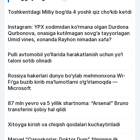
Toshkentdagi Milliy bog‘da 4 yoshli qiz cho‘kib ketdi
Instagram: YPX xodimidan ko‘rmana olgan Durdona
Qurbonova, onasiga kutilmagan sovg‘a tayyorlagan
Umid vines, xonanda Rayhon nimadan xafa?
Pulli avtomobil yo‘llarida harakatlanish uchun yo‘l
taloni sotib olinadi
Rossiya hakerlari dunyo bo‘ylab mehmonxona Wi-
Fi’ga buzib kirib ma’lumotlarni o‘g‘irlamoqda —
Microsoft
87 mln yevro va 5 yillik shartnoma: “Arsenal” Bruno
transferini ijobiy hal qildi
Xitoyga kirish va chiqish qoidalari kuchaytiriladi
Marvel “Qasoskorlar: Doktor Dum” filmining ilk