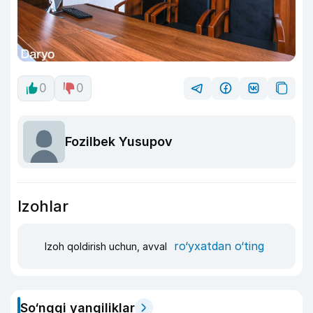
0
0
Fozilbek Yusupov
Izohlar
ro‘yxatdan o‘ting
Izoh qoldirish uchun, avval
So‘nggi yangiliklar