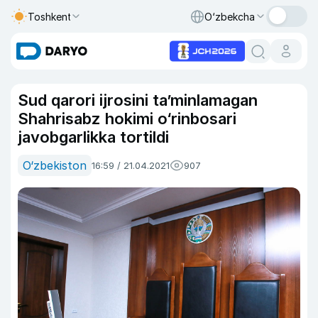
Toshkent
O‘zbekcha
Sud qarori ijrosini ta’minlamagan
Shahrisabz hokimi o‘rinbosari
javobgarlikka tortildi
O‘zbekiston
16:59 / 21.04.2021
907