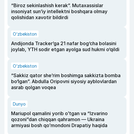
“Biroz sekinlashish kerak”. Mutaxassislar
insoniyat sun’iy intellektni boshqara olmay
qolishidan xavotir bildirdi
O‘zbekiston
Andijonda Tracker’ga 21 nafar bog‘cha bolasini
joylab, YTH sodir etgan ayolga sud hukmi o‘qildi
O‘zbekiston
“Sakkiz qator she’rim boshimga sakkizta bomba
bo‘lgan”. Abdulla Oripovni siyosiy ayblovlardan
asrab qolgan voqea
Dunyo
Mariupol qamalini yorib oʻtgan va “Izvarino
qozoni”dan chiqqan qahramon — Ukraina
armiyasi bosh qoʻmondoni Drapatiy haqida