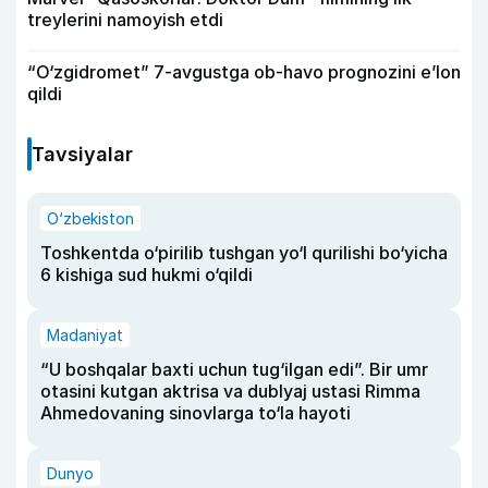
treylerini namoyish etdi
“O‘zgidromet” 7-avgustga ob-havo prognozini e’lon
qildi
Tavsiyalar
O‘zbekiston
Toshkentda o‘pirilib tushgan yo‘l qurilishi bo‘yicha
6 kishiga sud hukmi o‘qildi
Madaniyat
“U boshqalar baxti uchun tug‘ilgan edi”. Bir umr
otasini kutgan aktrisa va dublyaj ustasi Rimma
Ahmedovaning sinovlarga to‘la hayoti
Dunyo