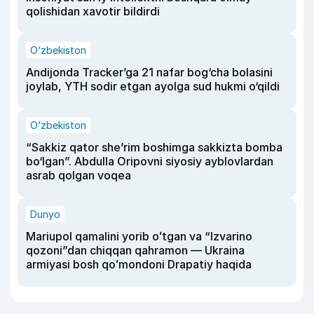
qolishidan xavotir bildirdi
O‘zbekiston
Andijonda Tracker’ga 21 nafar bog‘cha bolasini
joylab, YTH sodir etgan ayolga sud hukmi o‘qildi
O‘zbekiston
“Sakkiz qator she’rim boshimga sakkizta bomba
bo‘lgan”. Abdulla Oripovni siyosiy ayblovlardan
asrab qolgan voqea
Dunyo
Mariupol qamalini yorib oʻtgan va “Izvarino
qozoni”dan chiqqan qahramon — Ukraina
armiyasi bosh qoʻmondoni Drapatiy haqida