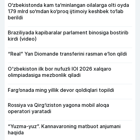
O‘zbekistonda kam ta’minlangan oilalarga olti oyda
179 mlrd so‘mdan ko‘proq ijtimoiy keshbek to‘lab
berildi
Braziliyada kapibaralar parlament binosiga bostirib
kirdi (video)
“Real” Yan Diomande transferini rasman e’lon qildi
O'zbekiston ilk bor nufuzli IOI 2026 xalqaro
olimpiadasiga mezbonlik qiladi
Farg‘onada ming yillik devor qoldiqlari topildi
Rossiya va Qirg‘iziston yagona mobil aloqa
operatori yaratadi
“Yuzma-yuz”. Kannavaroning matbuot anjumani
haqida