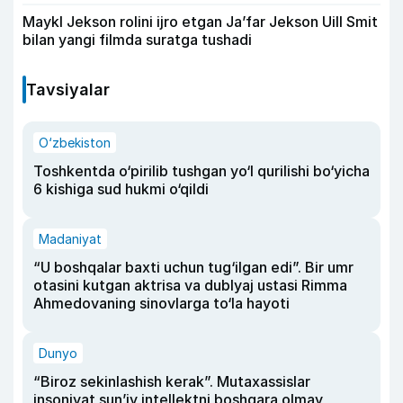
Maykl Jekson rolini ijro etgan Ja’far Jekson Uill Smit
bilan yangi filmda suratga tushadi
Tavsiyalar
O‘zbekiston
Toshkentda o‘pirilib tushgan yo‘l qurilishi bo‘yicha
6 kishiga sud hukmi o‘qildi
Madaniyat
“U boshqalar baxti uchun tug‘ilgan edi”. Bir umr
otasini kutgan aktrisa va dublyaj ustasi Rimma
Ahmedovaning sinovlarga to‘la hayoti
Dunyo
“Biroz sekinlashish kerak”. Mutaxassislar
insoniyat sun’iy intellektni boshqara olmay