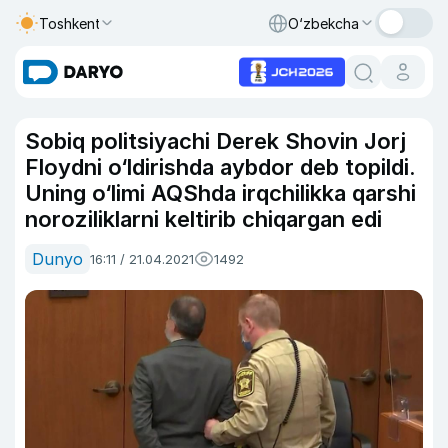
Toshkent
O‘zbekcha
Sobiq politsiyachi Derek Shovin Jorj
Floydni o‘ldirishda aybdor deb topildi.
Uning o‘limi AQShda irqchilikka qarshi
noroziliklarni keltirib chiqargan edi
Dunyo
16:11 / 21.04.2021
1492