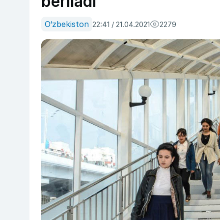
beriladi
O‘zbekiston
22:41 / 21.04.2021
2279