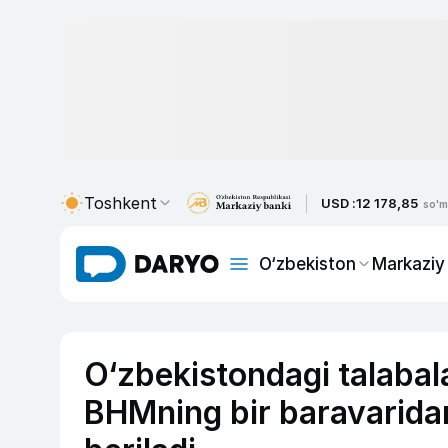
Toshkent
USD :
12 178,85
so'm
O‘zbekiston
Markaziy
O‘zbekistondagi talabalar
BHMning bir baravarida