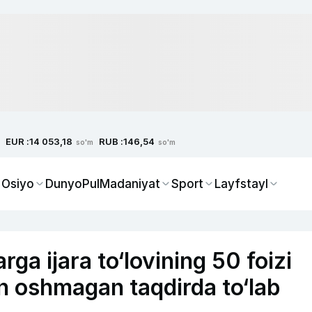
EUR :
RUB :
14 053,18
146,54
so'm
so'm
 Osiyo
Dunyo
Pul
Madaniyat
Sport
Layfstayl
ga ijara to‘lovining 50 foizi
n oshmagan taqdirda to‘lab