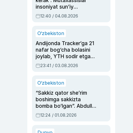
kerak”. Mutaxassislar
insoniyat sun’iy
intellektni boshqara
12:40 / 04.08.2026
olmay qolishidan xavotir
bildirdi
O‘zbekiston
Andijonda Tracker’ga 21
nafar bog‘cha bolasini
joylab, YTH sodir etgan
ayolga sud hukmi o‘qildi
23:41 / 03.08.2026
O‘zbekiston
“Sakkiz qator she’rim
boshimga sakkizta
bomba bo‘lgan”. Abdulla
Oripovni siyosiy
12:24 / 01.08.2026
ayblovlardan asrab
qolgan voqea
Dunyo