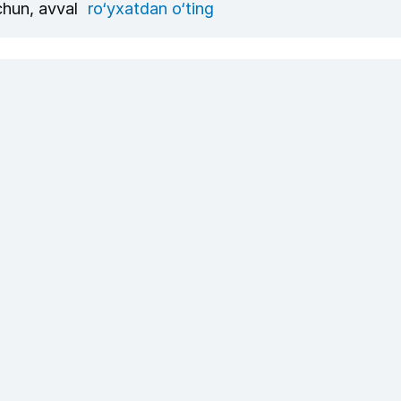
uchun, avval
ro‘yxatdan o‘ting