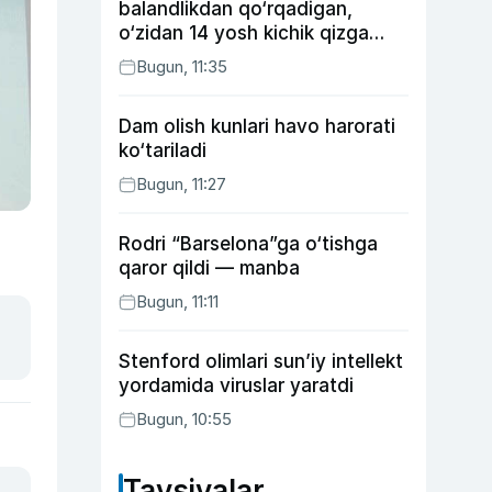
balandlikdan qo‘rqadigan,
o‘zidan 14 yosh kichik qizga
uylangan Yorqinxo‘ja Umarov
Bugun, 11:35
34 yoshda
Dam olish kunlari havo harorati
ko‘tariladi
Bugun, 11:27
Rodri “Barselona”ga o‘tishga
qaror qildi — manba
Bugun, 11:11
Stenford olimlari sun’iy intellekt
yordamida viruslar yaratdi
Bugun, 10:55
Tavsiyalar