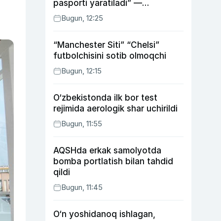
pasporti yaratiladi” —
Energetika vaziri
Bugun, 12:25
“Manchester Siti” “Chelsi”
futbolchisini sotib olmoqchi
Bugun, 12:15
O‘zbekistonda ilk bor test
rejimida aerologik shar uchirildi
Bugun, 11:55
AQSHda erkak samolyotda
bomba portlatish bilan tahdid
qildi
Bugun, 11:45
O‘n yoshidanoq ishlagan,