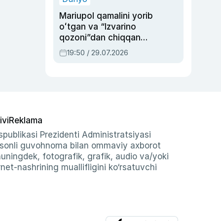
Mariupol qamalini yorib
oʻtgan va “Izvarino
qozoni”dan chiqqan
qahramon — Ukraina
19:50 / 29.07.2026
armiyasi bosh
qoʻmondoni Drapatiy
haqida
ivi
Reklama
publikasi Prezidenti Administratsiyasi
-sonli guvohnoma bilan ommaviy axborot
shuningdek, fotografik, grafik, audio va/yoki
et-nashrining muallifligini ko‘rsatuvchi