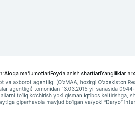
hr
Aloqa ma'lumotlari
Foydalanish shartlari
Yangiliklar arx
t va axborot agentligi (O‘zMAA, hozirgi O‘zbekiston Res
ar agentligi) tomonidan 13.03.2015 yil sanasida 0944
allarni to‘liq ko‘chirish yoki qisman iqtibos keltirishga, 
ytiga giperhavola mavjud bo‘lgan va/yoki “Daryo” intern