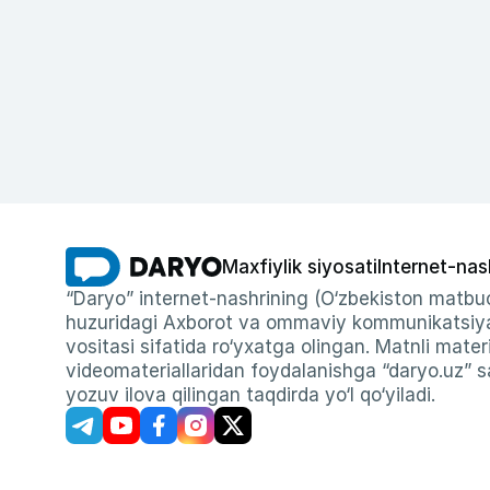
Maxfiylik siyosati
Internet-nas
“Daryo” internet-nashrining (O‘zbekiston matbuo
huzuridagi Axborot va ommaviy kommunikatsiyal
vositasi sifatida ro‘yxatga olingan. Matnli materi
videomateriallaridan foydalanishga “daryo.uz” sa
yozuv ilova qilingan taqdirda yo‘l qo‘yiladi.