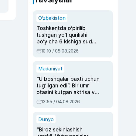
O‘zbekiston
Toshkentda o‘pirilib
tushgan yo‘l qurilishi
bo‘yicha 6 kishiga sud
hukmi o‘qildi
10:10 / 05.08.2026
Madaniyat
“U boshqalar baxti uchun
tug‘ilgan edi”. Bir umr
otasini kutgan aktrisa va
dublyaj ustasi Rimma
13:55 / 04.08.2026
Ahmedovaning
sinovlarga to‘la hayoti
Dunyo
“Biroz sekinlashish