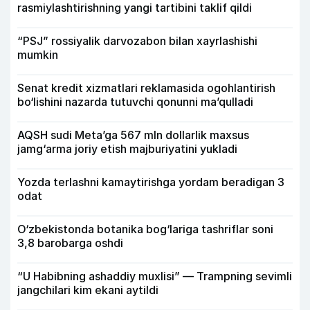
rasmiylashtirishning yangi tartibini taklif qildi
“PSJ” rossiyalik darvozabon bilan xayrlashishi
mumkin
Senat kredit xizmatlari reklamasida ogohlantirish
bo‘lishini nazarda tutuvchi qonunni ma’qulladi
AQSH sudi Meta’ga 567 mln dollarlik maxsus
jamg‘arma joriy etish majburiyatini yukladi
Yozda terlashni kamaytirishga yordam beradigan 3
odat
O‘zbekistonda botanika bog‘lariga tashriflar soni
3,8 barobarga oshdi
“U Habibning ashaddiy muxlisi” — Trampning sevimli
jangchilari kim ekani aytildi