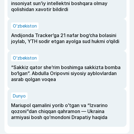
insoniyat sun’iy intellektni boshqara olmay
qolishidan xavotir bildirdi
O‘zbekiston
Andijonda Tracker’ga 21 nafar bog‘cha bolasini
joylab, YTH sodir etgan ayolga sud hukmi o‘qildi
O‘zbekiston
“Sakkiz qator she’rim boshimga sakkizta bomba
bo‘lgan”. Abdulla Oripovni siyosiy ayblovlardan
asrab qolgan voqea
Dunyo
Mariupol qamalini yorib oʻtgan va “Izvarino
qozoni”dan chiqqan qahramon — Ukraina
armiyasi bosh qoʻmondoni Drapatiy haqida