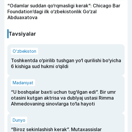
“Odamlar suddan qo‘rqmasligi kerak”: Chicago Bar
Foundation’dagi ilk o‘zbekistonlik Go‘zal
Abduaxatova
Tavsiyalar
O‘zbekiston
Toshkentda o‘pirilib tushgan yo‘l qurilishi bo‘yicha
6 kishiga sud hukmi o‘qildi
Madaniyat
“U boshqalar baxti uchun tug‘ilgan edi”. Bir umr
otasini kutgan aktrisa va dublyaj ustasi Rimma
Ahmedovaning sinovlarga to‘la hayoti
Dunyo
“Biroz sekinlashish kerak”. Mutaxassislar