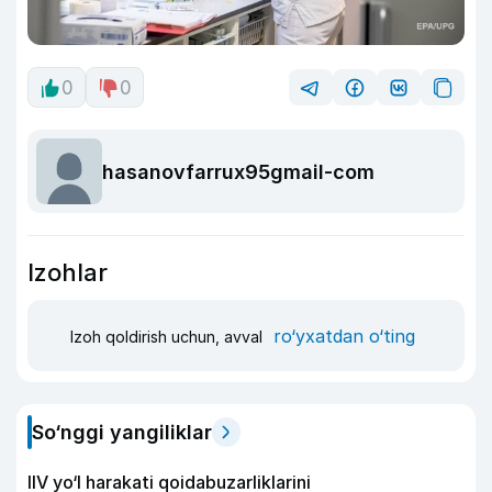
0
0
hasanovfarrux95gmail-com
Izohlar
ro‘yxatdan o‘ting
Izoh qoldirish uchun, avval
So‘nggi yangiliklar
IIV yo‘l harakati qoidabuzarliklarini