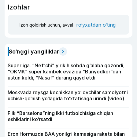
Izohlar
ro‘yxatdan o‘ting
Izoh qoldirish uchun, avval
So‘nggi yangiliklar
Superliga. “Neftchi” yirik hisobda g‘alaba qozondi,
“OKMK” super kambek evaziga “Bunyodkor”dan
ustun keldi, “Nasaf” durang qayd etdi
Moskvada reysga kechikkan yo‘lovchilar samolyotni
uchish-qo‘nish yo‘lagida to‘xtatishga urindi (video)
Flik “Barselona”ning ikki futbolchisiga chiqish
eshiklarini ko‘rsatdi
Eron Hormuzda BAA yonilg‘i kemasiga raketa bilan