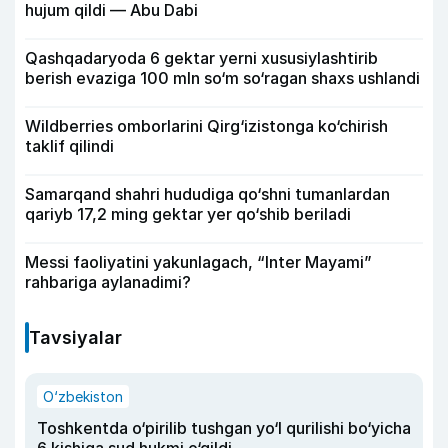
hujum qildi — Abu Dabi
Qashqadaryoda 6 gektar yerni xususiylashtirib
berish evaziga 100 mln so‘m so‘ragan shaxs ushlandi
Wildberries omborlarini Qirg‘izistonga ko‘chirish
taklif qilindi
Samarqand shahri hududiga qo‘shni tumanlardan
qariyb 17,2 ming gektar yer qo‘shib beriladi
Messi faoliyatini yakunlagach, “Inter Mayami”
rahbariga aylanadimi?
Tavsiyalar
O‘zbekiston
Toshkentda o‘pirilib tushgan yo‘l qurilishi bo‘yicha