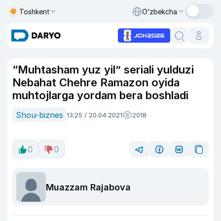
Toshkent
O‘zbekcha
“Muhtasham yuz yil” seriali yulduzi
Nebahat Chehre Ramazon oyida
muhtojlarga yordam bera boshladi
Shou-biznes
13:25 / 20.04.2021
2018
0
0
Muazzam Rajabova