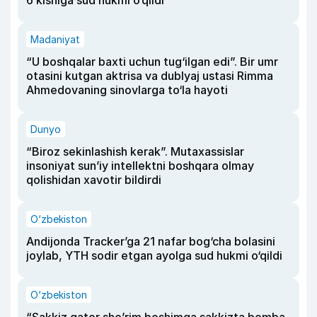
6 kishiga sud hukmi o‘qildi
Madaniyat
“U boshqalar baxti uchun tug‘ilgan edi”. Bir umr
otasini kutgan aktrisa va dublyaj ustasi Rimma
Ahmedovaning sinovlarga to‘la hayoti
Dunyo
“Biroz sekinlashish kerak”. Mutaxassislar
insoniyat sun’iy intellektni boshqara olmay
qolishidan xavotir bildirdi
O‘zbekiston
Andijonda Tracker’ga 21 nafar bog‘cha bolasini
joylab, YTH sodir etgan ayolga sud hukmi o‘qildi
O‘zbekiston