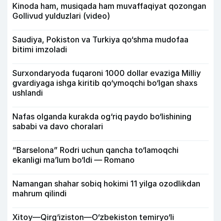
Kinoda ham, musiqada ham muvaffaqiyat qozongan
Gollivud yulduzlari (video)
Saudiya, Pokiston va Turkiya qo‘shma mudofaa
bitimi imzoladi
Surxondaryoda fuqaroni 1000 dollar evaziga Milliy
gvardiyaga ishga kiritib qo‘ymoqchi bo‘lgan shaxs
ushlandi
Nafas olganda kurakda og‘riq paydo bo‘lishining
sababi va davo choralari
“Barselona” Rodri uchun qancha to‘lamoqchi
ekanligi ma’lum bo‘ldi — Romano
Namangan shahar sobiq hokimi 11 yilga ozodlikdan
mahrum qilindi
Xitoy—Qirg‘iziston—O‘zbekiston temiryo‘li