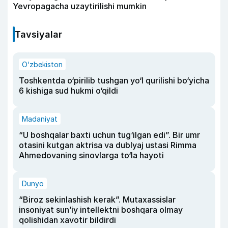
Yevropagacha uzaytirilishi mumkin
Tavsiyalar
O‘zbekiston
Toshkentda o‘pirilib tushgan yo‘l qurilishi bo‘yicha
6 kishiga sud hukmi o‘qildi
Madaniyat
“U boshqalar baxti uchun tug‘ilgan edi”. Bir umr
otasini kutgan aktrisa va dublyaj ustasi Rimma
Ahmedovaning sinovlarga to‘la hayoti
Dunyo
“Biroz sekinlashish kerak”. Mutaxassislar
insoniyat sun’iy intellektni boshqara olmay
qolishidan xavotir bildirdi