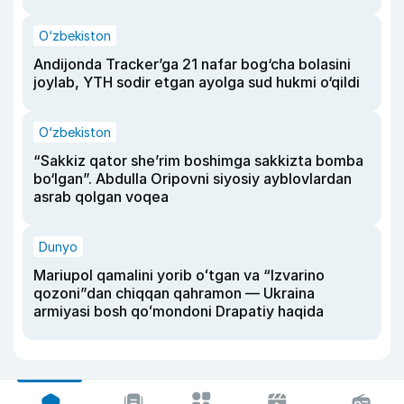
O‘zbekiston
Andijonda Tracker’ga 21 nafar bog‘cha bolasini
joylab, YTH sodir etgan ayolga sud hukmi o‘qildi
O‘zbekiston
“Sakkiz qator she’rim boshimga sakkizta bomba
bo‘lgan”. Abdulla Oripovni siyosiy ayblovlardan
asrab qolgan voqea
Dunyo
Mariupol qamalini yorib oʻtgan va “Izvarino
qozoni”dan chiqqan qahramon — Ukraina
armiyasi bosh qoʻmondoni Drapatiy haqida