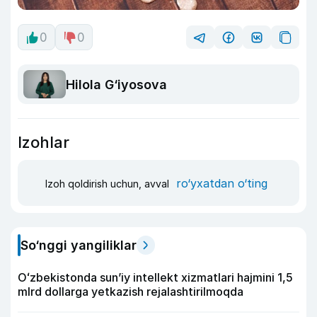
0
0
Hilola G‘iyosova
Izohlar
ro‘yxatdan o‘ting
Izoh qoldirish uchun, avval
So‘nggi yangiliklar
Oʻzbekistonda sunʼiy intellekt xizmatlari hajmini 1,5
mlrd dollarga yetkazish rejalashtirilmoqda