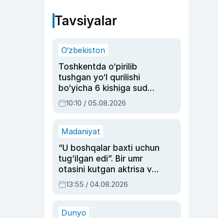
Tavsiyalar
O‘zbekiston
Toshkentda o‘pirilib
tushgan yo‘l qurilishi
bo‘yicha 6 kishiga sud
hukmi o‘qildi
10:10 / 05.08.2026
Madaniyat
“U boshqalar baxti uchun
tug‘ilgan edi”. Bir umr
otasini kutgan aktrisa va
dublyaj ustasi Rimma
13:55 / 04.08.2026
Ahmedovaning
sinovlarga to‘la hayoti
Dunyo