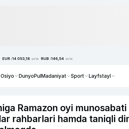
EUR :
RUB :
14 053,18
146,54
so'm
so'm
 Osiyo
Dunyo
Pul
Madaniyat
Sport
Layfstayl
miga Ramazon oyi munosabati
ar rahbarlari hamda taniqli di