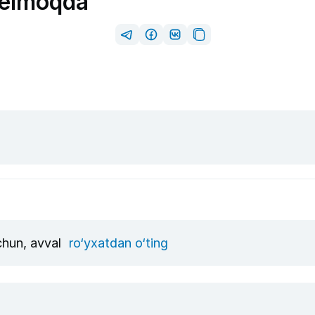
kelmoqda
uchun, avval
ro‘yxatdan o‘ting