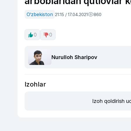
arboblaridan qutlovlar 
O‘zbekiston
21:15 / 17.04.2021
860
0
0
Nurulloh Sharipov
Izohlar
Izoh qoldirish 