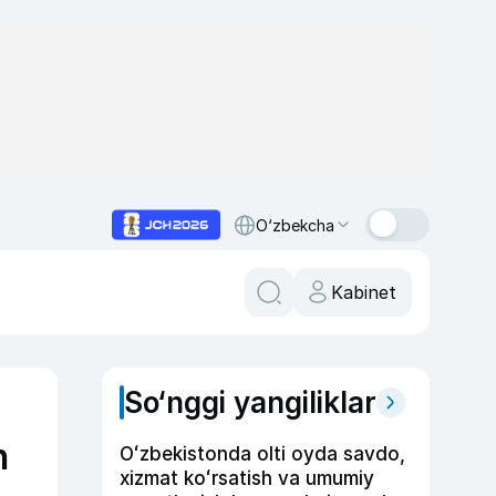
O‘zbekcha
Kabinet
So‘nggi yangiliklar
n
Oʻzbekistonda olti oyda savdo,
xizmat koʻrsatish va umumiy