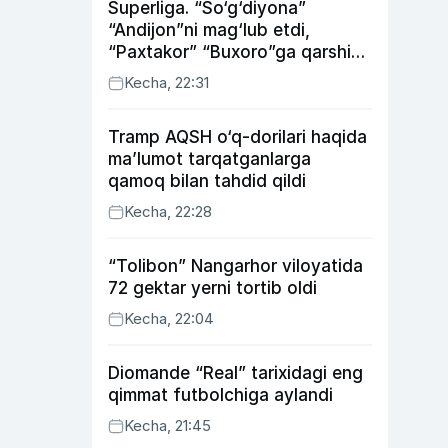
Superliga. “So‘g‘diyona”
“Andijon”ni mag‘lub etdi,
“Paxtakor” “Buxoro”ga qarshi
bahsda g‘alabani qo‘ldan
Kecha, 22:31
chiqardi
Tramp AQSH o‘q-dorilari haqida
ma’lumot tarqatganlarga
qamoq bilan tahdid qildi
Kecha, 22:28
“Tolibon” Nangarhor viloyatida
72 gektar yerni tortib oldi
Kecha, 22:04
Diomande “Real” tarixidagi eng
qimmat futbolchiga aylandi
Kecha, 21:45