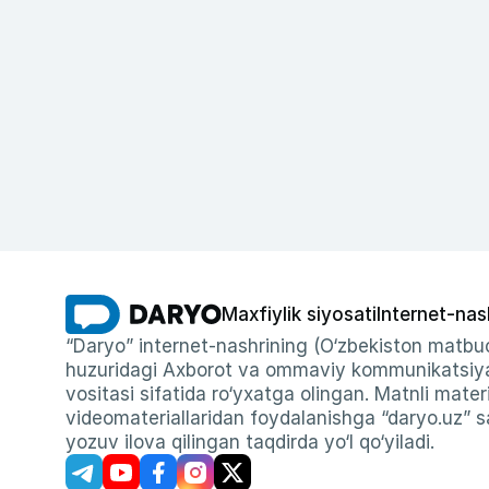
Maxfiylik siyosati
Internet-nas
“Daryo” internet-nashrining (O‘zbekiston matbuo
huzuridagi Axborot va ommaviy kommunikatsiyal
vositasi sifatida ro‘yxatga olingan. Matnli materi
videomateriallaridan foydalanishga “daryo.uz” sa
yozuv ilova qilingan taqdirda yo‘l qo‘yiladi.