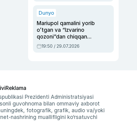
qolgan voqea
Dunyo
Mariupol qamalini yorib
oʻtgan va “Izvarino
qozoni”dan chiqqan
qahramon — Ukraina
19:50 / 29.07.2026
armiyasi bosh
qoʻmondoni Drapatiy
haqida
ivi
Reklama
publikasi Prezidenti Administratsiyasi
-sonli guvohnoma bilan ommaviy axborot
shuningdek, fotografik, grafik, audio va/yoki
et-nashrining muallifligini ko‘rsatuvchi