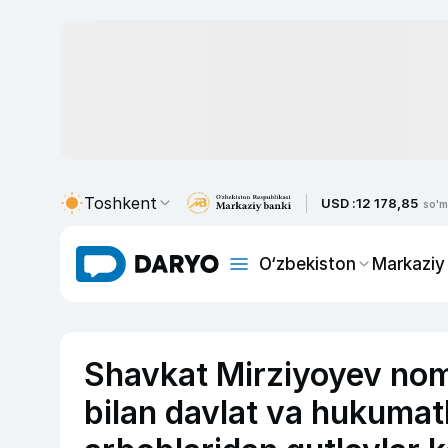
Toshkent
USD :
12 178,85
so'm
O‘zbekiston
Markaziy
Shavkat Mirziyoyev no
bilan davlat va hukumatl