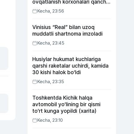
ovqatlanish korxonalari qancha
soliq toʻlagani ochiqlandi
Kecha, 23:56
Vinisius “Real” bilan uzoq
muddatli shartnoma imzoladi
Kecha, 23:45
Husiylar hukumat kuchlariga
qarshi raketalar uchirdi, kamida
30 kishi halok bo‘ldi
Kecha, 23:35
Toshkentda Kichik halqa
avtomobil yo‘lining bir qismi
to‘rt kunga yopildi (xarita)
Kecha, 23:10