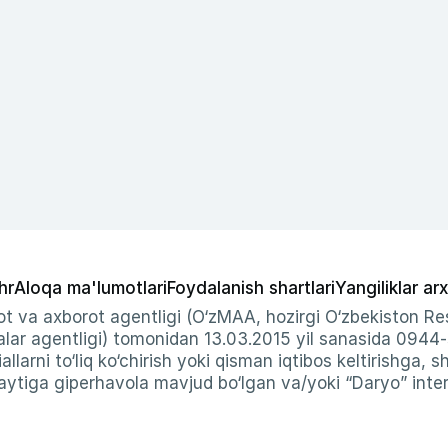
hr
Aloqa ma'lumotlari
Foydalanish shartlari
Yangiliklar arx
t va axborot agentligi (O‘zMAA, hozirgi O‘zbekiston Res
ar agentligi) tomonidan 13.03.2015 yil sanasida 0944
allarni to‘liq ko‘chirish yoki qisman iqtibos keltirishga, 
ytiga giperhavola mavjud bo‘lgan va/yoki “Daryo” intern