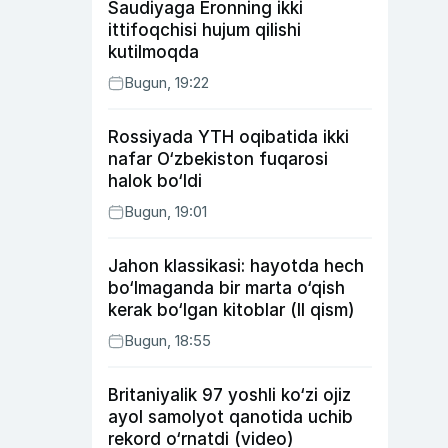
Saudiyaga Eronning ikki
ittifoqchisi hujum qilishi
kutilmoqda
Bugun, 19:22
Rossiyada YTH oqibatida ikki
nafar O‘zbekiston fuqarosi
halok bo‘ldi
Bugun, 19:01
Jahon klassikasi: hayotda hech
bo‘lmaganda bir marta o‘qish
kerak bo‘lgan kitoblar (II qism)
Bugun, 18:55
Britaniyalik 97 yoshli ko‘zi ojiz
ayol samolyot qanotida uchib
rekord o‘rnatdi (video)