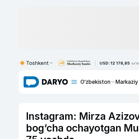
Toshkent
USD :
12 178,85
so'm
O‘zbekiston
Markaziy
Instagram: Mirza Azizovn
bog‘cha ochayotgan Mun