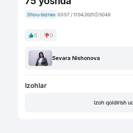
75 yoshda
Shou-biznes
03:57 / 17.04.2021
5049
0
0
Sevara Nishonova
Izohlar
Izoh qoldirish 