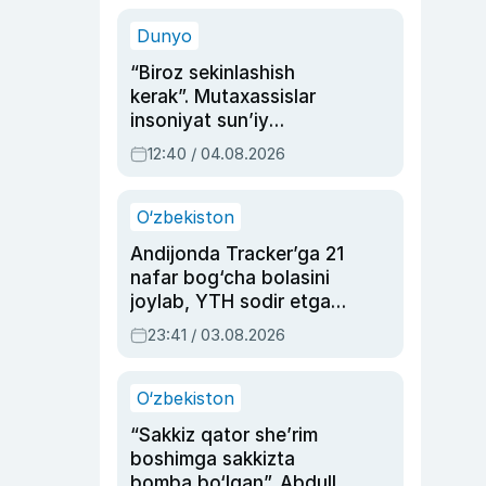
sinovlarga to‘la hayoti
Dunyo
“Biroz sekinlashish
kerak”. Mutaxassislar
insoniyat sun’iy
intellektni boshqara
12:40 / 04.08.2026
olmay qolishidan xavotir
bildirdi
O‘zbekiston
Andijonda Tracker’ga 21
nafar bog‘cha bolasini
joylab, YTH sodir etgan
ayolga sud hukmi o‘qildi
23:41 / 03.08.2026
O‘zbekiston
“Sakkiz qator she’rim
boshimga sakkizta
bomba bo‘lgan”. Abdulla