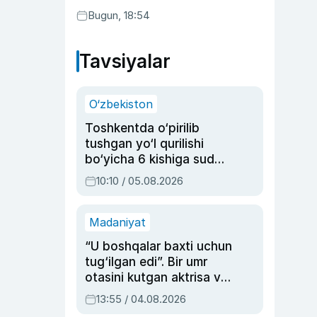
Bugun, 18:54
Tavsiyalar
O‘zbekiston
Toshkentda o‘pirilib
tushgan yo‘l qurilishi
bo‘yicha 6 kishiga sud
hukmi o‘qildi
10:10 / 05.08.2026
Madaniyat
“U boshqalar baxti uchun
tug‘ilgan edi”. Bir umr
otasini kutgan aktrisa va
dublyaj ustasi Rimma
13:55 / 04.08.2026
Ahmedovaning