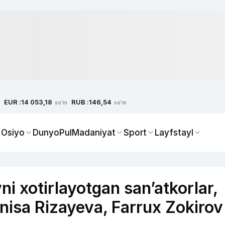
EUR :
RUB :
14 053,18
146,54
so'm
so'm
 Osiyo
Dunyo
Pul
Madaniyat
Sport
Layfstayl
i xotirlayotgan san’atkorlar,
isa Rizayeva, Farrux Zokirov