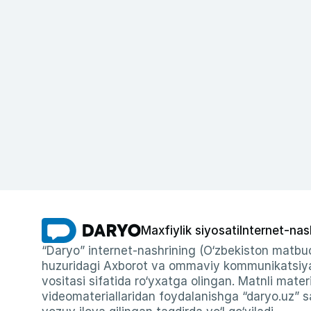
Maxfiylik siyosati
Internet-nas
“Daryo” internet-nashrining (O‘zbekiston matbuo
huzuridagi Axborot va ommaviy kommunikatsiyal
vositasi sifatida ro‘yxatga olingan. Matnli materi
videomateriallaridan foydalanishga “daryo.uz” sa