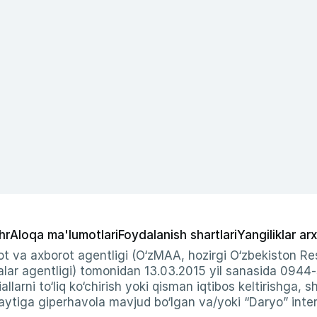
hr
Aloqa ma'lumotlari
Foydalanish shartlari
Yangiliklar arx
t va axborot agentligi (O‘zMAA, hozirgi O‘zbekiston Res
ar agentligi) tomonidan 13.03.2015 yil sanasida 0944
allarni to‘liq ko‘chirish yoki qisman iqtibos keltirishga, 
ytiga giperhavola mavjud bo‘lgan va/yoki “Daryo” intern