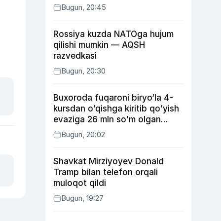
Bugun, 20:45
Rossiya kuzda NATOga hujum
qilishi mumkin — AQSH
razvedkasi
Bugun, 20:30
Buxoroda fuqaroni biryo‘la 4-
kursdan o’qishga kiritib qo’yish
evaziga 26 mln so’m olgan
shaxs ushlandi
Bugun, 20:02
Shavkat Mirziyoyev Donald
Tramp bilan telefon orqali
muloqot qildi
Bugun, 19:27