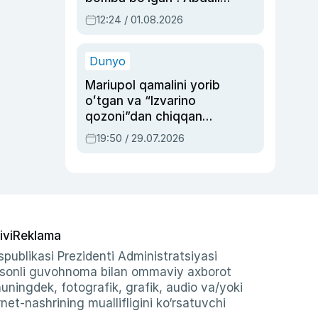
Oripovni siyosiy
12:24 / 01.08.2026
ayblovlardan asrab
qolgan voqea
Dunyo
Mariupol qamalini yorib
oʻtgan va “Izvarino
qozoni”dan chiqqan
qahramon — Ukraina
19:50 / 29.07.2026
armiyasi bosh
qoʻmondoni Drapatiy
haqida
ivi
Reklama
publikasi Prezidenti Administratsiyasi
-sonli guvohnoma bilan ommaviy axborot
shuningdek, fotografik, grafik, audio va/yoki
et-nashrining muallifligini ko‘rsatuvchi