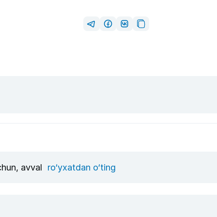
uchun, avval
ro‘yxatdan o‘ting