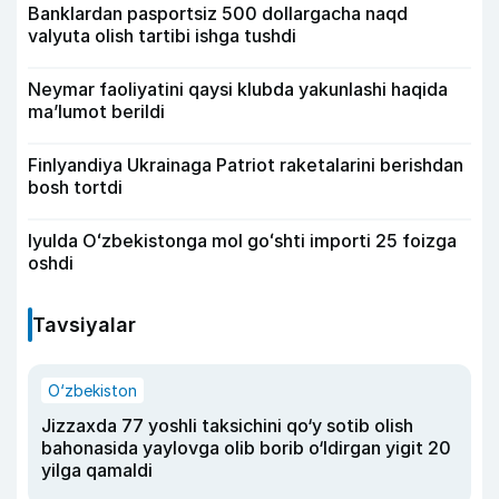
Banklardan pasportsiz 500 dollargacha naqd
valyuta olish tartibi ishga tushdi
Neymar faoliyatini qaysi klubda yakunlashi haqida
ma’lumot berildi
Finlyandiya Ukrainaga Patriot raketalarini berishdan
bosh tortdi
Iyulda Oʻzbekistonga mol goʻshti importi 25 foizga
oshdi
Tavsiyalar
O‘zbekiston
Jizzaxda 77 yoshli taksichini qo‘y sotib olish
bahonasida yaylovga olib borib o‘ldirgan yigit 20
yilga qamaldi