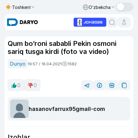
Toshkent
O‘zbekcha
Qum bo‘roni sababli Pekin osmoni
sariq tusga kirdi (foto va video)
Dunyo
19:57 / 16.04.2021
1582
0
0
hasanovfarrux95gmail-com
Izohlar