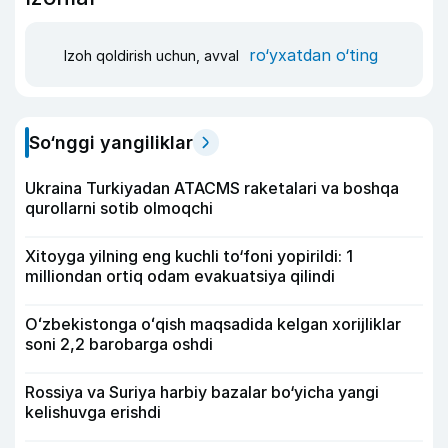
ro‘yxatdan o‘ting
Izoh qoldirish uchun, avval
So‘nggi yangiliklar
Ukraina Turkiyadan ATACMS raketalari va boshqa
qurollarni sotib olmoqchi
Xitoyga yilning eng kuchli to‘foni yopirildi: 1
milliondan ortiq odam evakuatsiya qilindi
Oʻzbekistonga oʻqish maqsadida kelgan xorijliklar
soni 2,2 barobarga oshdi
Rossiya va Suriya harbiy bazalar bo‘yicha yangi
kelishuvga erishdi