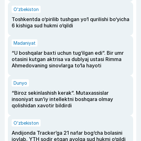
O‘zbekiston
Toshkentda o‘pirilib tushgan yo‘l qurilishi bo‘yicha
6 kishiga sud hukmi o‘qildi
Madaniyat
“U boshqalar baxti uchun tug‘ilgan edi”. Bir umr
otasini kutgan aktrisa va dublyaj ustasi Rimma
Ahmedovaning sinovlarga to‘la hayoti
Dunyo
“Biroz sekinlashish kerak”. Mutaxassislar
insoniyat sun’iy intellektni boshqara olmay
qolishidan xavotir bildirdi
O‘zbekiston
Andijonda Tracker’ga 21 nafar bog‘cha bolasini
joylab, YTH sodir etgan ayolga sud hukmi o‘qildi