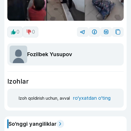
0
0
Fozilbek Yusupov
Izohlar
ro‘yxatdan o‘ting
Izoh qoldirish uchun, avval
So‘nggi yangiliklar