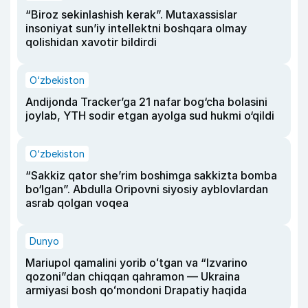
“Biroz sekinlashish kerak”. Mutaxassislar
insoniyat sun’iy intellektni boshqara olmay
qolishidan xavotir bildirdi
O‘zbekiston
Andijonda Tracker’ga 21 nafar bog‘cha bolasini
joylab, YTH sodir etgan ayolga sud hukmi o‘qildi
O‘zbekiston
“Sakkiz qator she’rim boshimga sakkizta bomba
bo‘lgan”. Abdulla Oripovni siyosiy ayblovlardan
asrab qolgan voqea
Dunyo
Mariupol qamalini yorib oʻtgan va “Izvarino
qozoni”dan chiqqan qahramon — Ukraina
armiyasi bosh qoʻmondoni Drapatiy haqida