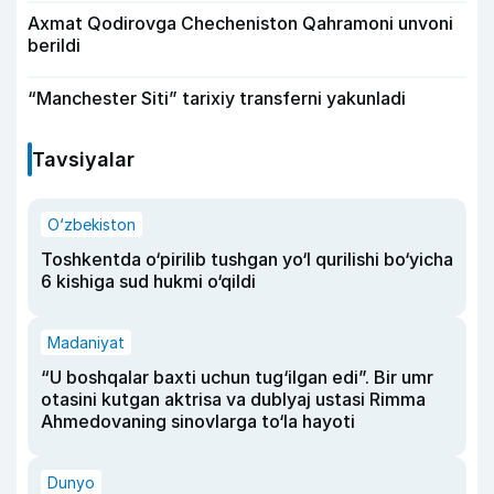
Axmat Qodirovga Checheniston Qahramoni unvoni
berildi
“Manchester Siti” tarixiy transferni yakunladi
Tavsiyalar
O‘zbekiston
Toshkentda o‘pirilib tushgan yo‘l qurilishi bo‘yicha
6 kishiga sud hukmi o‘qildi
Madaniyat
“U boshqalar baxti uchun tug‘ilgan edi”. Bir umr
otasini kutgan aktrisa va dublyaj ustasi Rimma
Ahmedovaning sinovlarga to‘la hayoti
Dunyo