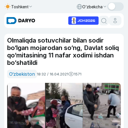
Toshkent
O‘zbekcha
Olmaliqda sotuvchilar bilan sodir
bo‘lgan mojarodan so‘ng, Davlat soliq
qo‘mitasining 11 nafar xodimi ishdan
bo‘shatildi
O‘zbekiston
18:32 / 16.04.2021
1571