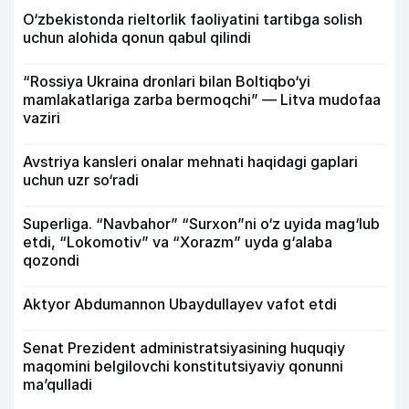
O‘zbekistonda rieltorlik faoliyatini tartibga solish
uchun alohida qonun qabul qilindi
“Rossiya Ukraina dronlari bilan Boltiqbo‘yi
mamlakatlariga zarba bermoqchi” — Litva mudofaa
vaziri
Avstriya kansleri onalar mehnati haqidagi gaplari
uchun uzr so‘radi
Superliga. “Navbahor” “Surxon”ni o‘z uyida mag‘lub
etdi, “Lokomotiv” va “Xorazm” uyda g‘alaba
qozondi
Aktyor Abdu­mannon Ubaydullayev vafot etdi
Senat Prezident administratsiyasining huquqiy
maqomini belgilovchi konstitutsiyaviy qonunni
ma’qulladi