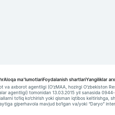
hr
Aloqa ma'lumotlari
Foydalanish shartlari
Yangiliklar arx
t va axborot agentligi (O‘zMAA, hozirgi O‘zbekiston Res
ar agentligi) tomonidan 13.03.2015 yil sanasida 0944
allarni to‘liq ko‘chirish yoki qisman iqtibos keltirishga, 
ytiga giperhavola mavjud bo‘lgan va/yoki “Daryo” intern