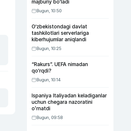
majburiy bo‘ladi
Bugun, 10:50
O‘zbekistondagi davlat
tashkilotlari serverlariga
kiberhujumlar aniqlandi
Bugun, 10:25
“Rakurs”. UEFA nimadan
qo‘rqdi?
Bugun, 10:14
Ispaniya Italiyadan keladiganlar
uchun chegara nazoratini
oʻrnatdi
Bugun, 09:58