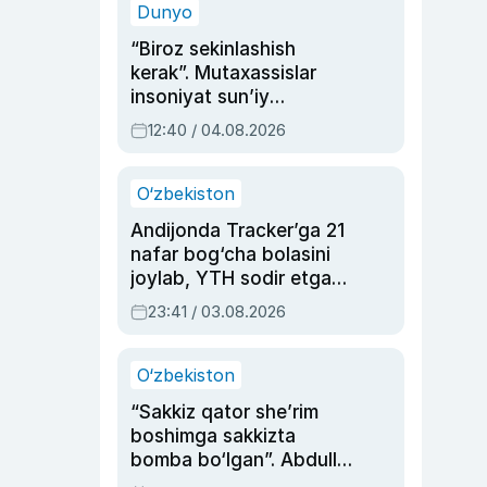
Dunyo
“Biroz sekinlashish
kerak”. Mutaxassislar
insoniyat sun’iy
intellektni boshqara
12:40 / 04.08.2026
olmay qolishidan xavotir
bildirdi
O‘zbekiston
Andijonda Tracker’ga 21
nafar bog‘cha bolasini
joylab, YTH sodir etgan
ayolga sud hukmi o‘qildi
23:41 / 03.08.2026
O‘zbekiston
“Sakkiz qator she’rim
boshimga sakkizta
bomba bo‘lgan”. Abdulla
Oripovni siyosiy