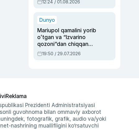
12:24 / 01.08.2026
ayblovlardan asrab
qolgan voqea
Dunyo
Mariupol qamalini yorib
oʻtgan va “Izvarino
qozoni”dan chiqqan
qahramon — Ukraina
19:50 / 29.07.2026
armiyasi bosh
qoʻmondoni Drapatiy
haqida
ivi
Reklama
publikasi Prezidenti Administratsiyasi
-sonli guvohnoma bilan ommaviy axborot
shuningdek, fotografik, grafik, audio va/yoki
et-nashrining muallifligini ko‘rsatuvchi