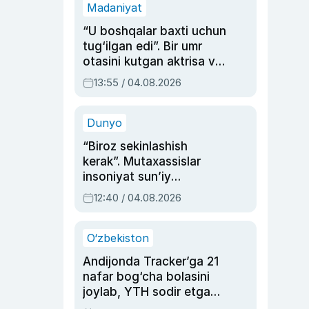
Madaniyat
“U boshqalar baxti uchun
tug‘ilgan edi”. Bir umr
otasini kutgan aktrisa va
dublyaj ustasi Rimma
13:55 / 04.08.2026
Ahmedovaning
sinovlarga to‘la hayoti
Dunyo
“Biroz sekinlashish
kerak”. Mutaxassislar
insoniyat sun’iy
intellektni boshqara
12:40 / 04.08.2026
olmay qolishidan xavotir
bildirdi
O‘zbekiston
Andijonda Tracker’ga 21
nafar bog‘cha bolasini
joylab, YTH sodir etgan
ayolga sud hukmi o‘qildi