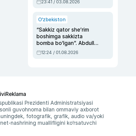
23:41 / 03.08.2026
O‘zbekiston
“Sakkiz qator she’rim
boshimga sakkizta
bomba bo‘lgan”. Abdulla
Oripovni siyosiy
12:24 / 01.08.2026
ayblovlardan asrab
qolgan voqea
ivi
Reklama
publikasi Prezidenti Administratsiyasi
-sonli guvohnoma bilan ommaviy axborot
shuningdek, fotografik, grafik, audio va/yoki
et-nashrining muallifligini ko‘rsatuvchi