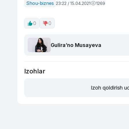
Shou-biznes
23:22 / 15.04.2021
1269
0
0
Guliraʼno Musayeva
Izohlar
Izoh qoldirish 