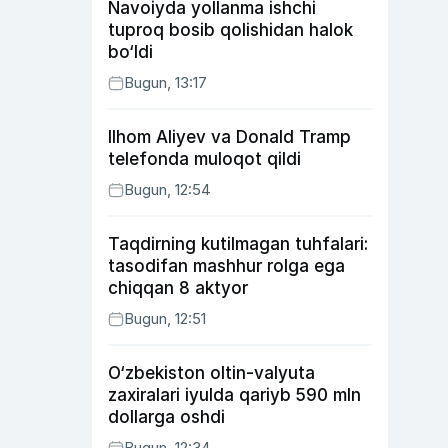
Navoiyda yollanma ishchi
tuproq bosib qolishidan halok
bo‘ldi
Bugun, 13:17
Ilhom Aliyev va Donald Tramp
telefonda muloqot qildi
Bugun, 12:54
Taqdirning kutilmagan tuhfalari:
tasodifan mashhur rolga ega
chiqqan 8 aktyor
Bugun, 12:51
O‘zbekiston oltin-valyuta
zaxiralari iyulda qariyb 590 mln
dollarga oshdi
Bugun, 12:34