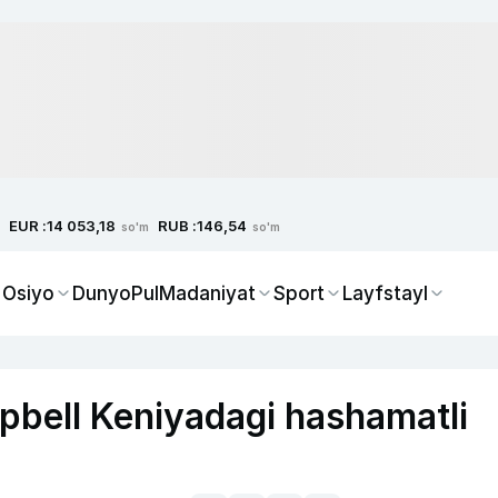
EUR :
RUB :
14 053,18
146,54
so'm
so'm
 Osiyo
Dunyo
Pul
Madaniyat
Sport
Layfstayl
bell Keniyadagi hashamatli