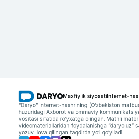
Maxfiylik siyosati
Internet-nas
“Daryo” internet-nashrining (O‘zbekiston matbuo
huzuridagi Axborot va ommaviy kommunikatsiyal
vositasi sifatida ro‘yxatga olingan. Matnli materi
videomateriallaridan foydalanishga “daryo.uz” sa
yozuv ilova qilingan taqdirda yo‘l qo‘yiladi.