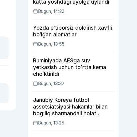
katta yoshdagi ayolga uylandi
Bugun, 14:22
Yozda e’tiborsiz qoldirish xavfli
bo‘lgan alomatlar
Bugun, 13:55
Ruminiyada AESga suv
yetkazish uchun toʻrtta kema
choʻktirildi
Bugun, 13:37
Janubiy Koreya futbol
assotsiatsiyasi hakamlar bilan
bog‘liq sharmandali holat
bo‘yicha bayonot berdi
Bugun, 13:25