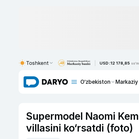
Toshkent
USD :
12 178,85
so'm
O‘zbekiston
Markaziy
Supermodel Naomi Kemp
villasini ko‘rsatdi (foto)