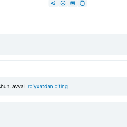
uchun, avval
ro‘yxatdan o‘ting