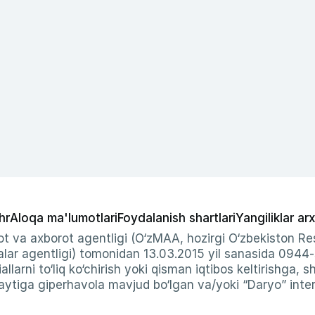
hr
Aloqa ma'lumotlari
Foydalanish shartlari
Yangiliklar arx
t va axborot agentligi (O‘zMAA, hozirgi O‘zbekiston Res
ar agentligi) tomonidan 13.03.2015 yil sanasida 0944
allarni to‘liq ko‘chirish yoki qisman iqtibos keltirishga, 
ytiga giperhavola mavjud bo‘lgan va/yoki “Daryo” intern