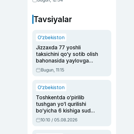
Tavsiyalar
O‘zbekiston
Jizzaxda 77 yoshli
taksichini qo‘y sotib olish
bahonasida yaylovga
olib borib o‘ldirgan yigit
Bugun, 11:15
20 yilga qamaldi
O‘zbekiston
Toshkentda o‘pirilib
tushgan yo‘l qurilishi
bo‘yicha 6 kishiga sud
hukmi o‘qildi
10:10 / 05.08.2026