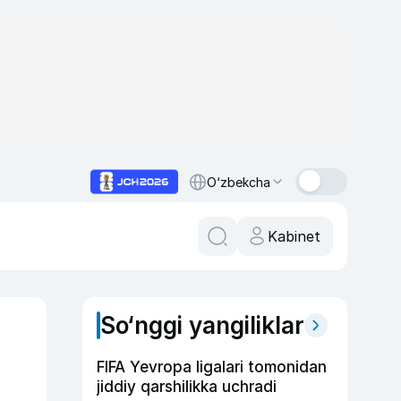
O‘zbekcha
Kabinet
So‘nggi yangiliklar
FIFA Yevropa ligalari tomonidan
jiddiy qarshilikka uchradi