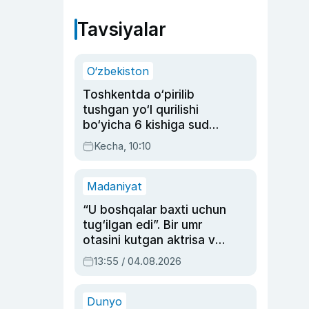
Tavsiyalar
O‘zbekiston
Toshkentda o‘pirilib
tushgan yo‘l qurilishi
bo‘yicha 6 kishiga sud
hukmi o‘qildi
Kecha, 10:10
Madaniyat
“U boshqalar baxti uchun
tug‘ilgan edi”. Bir umr
otasini kutgan aktrisa va
dublyaj ustasi Rimma
13:55 / 04.08.2026
Ahmedovaning
sinovlarga to‘la hayoti
Dunyo