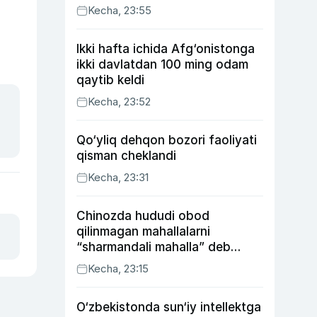
Kecha, 23:55
Ikki hafta ichida Afg‘onistonga
ikki davlatdan 100 ming odam
qaytib keldi
Kecha, 23:52
Qo‘yliq dehqon bozori faoliyati
qisman cheklandi
Kecha, 23:31
Chinozda hududi obod
qilinmagan mahallalarni
“sharmandali mahalla” deb
belgilash boshlandi
Kecha, 23:15
O‘zbekistonda sun‘iy intellektga