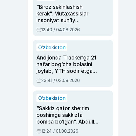
“Biroz sekinlashish
kerak”. Mutaxassislar
insoniyat sun’iy
intellektni boshqara
12:40 / 04.08.2026
olmay qolishidan xavotir
bildirdi
O‘zbekiston
Andijonda Tracker’ga 21
nafar bog‘cha bolasini
joylab, YTH sodir etgan
ayolga sud hukmi o‘qildi
23:41 / 03.08.2026
O‘zbekiston
“Sakkiz qator she’rim
boshimga sakkizta
bomba bo‘lgan”. Abdulla
Oripovni siyosiy
12:24 / 01.08.2026
ayblovlardan asrab