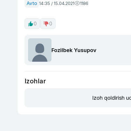
Avto
14:35 / 15.04.2021
1186
0
0
Fozilbek Yusupov
Izohlar
Izoh qoldirish 