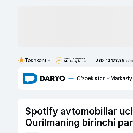
Toshkent
USD :
12 178,85
so'm
O‘zbekiston
Markaziy
Spotify avtomobillar uc
Qurilmaning birinchi par