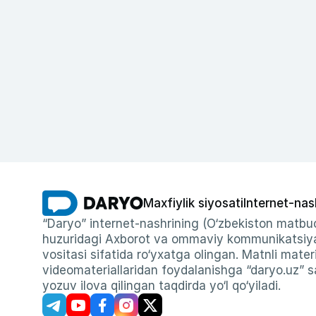
Maxfiylik siyosati
Internet-nas
“Daryo” internet-nashrining (O‘zbekiston matbuo
huzuridagi Axborot va ommaviy kommunikatsiyal
vositasi sifatida ro‘yxatga olingan. Matnli materi
videomateriallaridan foydalanishga “daryo.uz” sa
yozuv ilova qilingan taqdirda yo‘l qo‘yiladi.