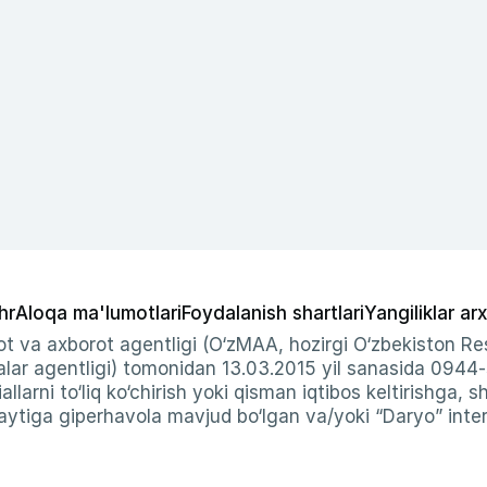
hr
Aloqa ma'lumotlari
Foydalanish shartlari
Yangiliklar arx
t va axborot agentligi (O‘zMAA, hozirgi O‘zbekiston Res
ar agentligi) tomonidan 13.03.2015 yil sanasida 0944
allarni to‘liq ko‘chirish yoki qisman iqtibos keltirishga, 
ytiga giperhavola mavjud bo‘lgan va/yoki “Daryo” intern