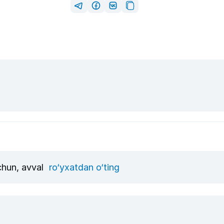
uchun, avval
ro‘yxatdan o‘ting