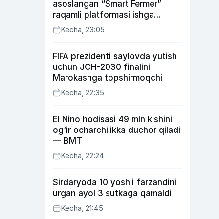
asoslangan “Smart Fermer”
raqamli platformasi ishga
tushiriladi
Kecha, 23:05
FIFA prezidenti saylovda yutish
uchun JCH-2030 finalini
Marokashga topshirmoqchi
Kecha, 22:35
El Nino hodisasi 49 mln kishini
og‘ir ocharchilikka duchor qiladi
— BMT
Kecha, 22:24
Sirdaryoda 10 yoshli farzandini
urgan ayol 3 sutkaga qamaldi
Kecha, 21:45