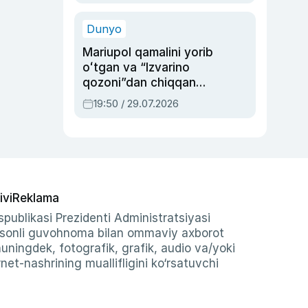
qolgan voqea
Dunyo
Mariupol qamalini yorib
oʻtgan va “Izvarino
qozoni”dan chiqqan
qahramon — Ukraina
19:50 / 29.07.2026
armiyasi bosh
qoʻmondoni Drapatiy
haqida
ivi
Reklama
publikasi Prezidenti Administratsiyasi
-sonli guvohnoma bilan ommaviy axborot
shuningdek, fotografik, grafik, audio va/yoki
et-nashrining muallifligini ko‘rsatuvchi