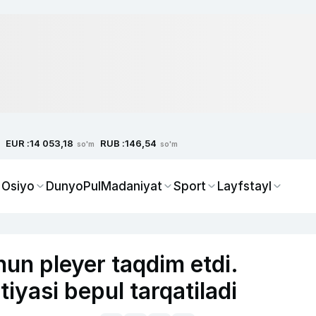
EUR :
RUB :
14 053,18
146,54
so'm
so'm
 Osiyo
Dunyo
Pul
Madaniyat
Sport
Layfstayl
hun pleyer taqdim etdi.
tiyasi bepul tarqatiladi