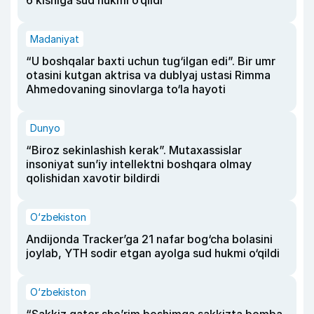
6 kishiga sud hukmi o‘qildi
Madaniyat
“U boshqalar baxti uchun tug‘ilgan edi”. Bir umr
otasini kutgan aktrisa va dublyaj ustasi Rimma
Ahmedovaning sinovlarga to‘la hayoti
Dunyo
“Biroz sekinlashish kerak”. Mutaxassislar
insoniyat sun’iy intellektni boshqara olmay
qolishidan xavotir bildirdi
O‘zbekiston
Andijonda Tracker’ga 21 nafar bog‘cha bolasini
joylab, YTH sodir etgan ayolga sud hukmi o‘qildi
O‘zbekiston