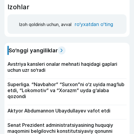
Izohlar
ro‘yxatdan o‘ting
Izoh qoldirish uchun, avval
So‘nggi yangiliklar
Avstriya kansleri onalar mehnati haqidagi gaplari
uchun uzr so‘radi
Superliga. “Navbahor” “Surxon”ni o‘z uyida mag‘lub
etdi, “Lokomotiv” va “Xorazm” uyda g‘alaba
qozondi
Aktyor Abdu­mannon Ubaydullayev vafot etdi
Senat Prezident administratsiyasining huquqiy
maqomini belgilovchi konstitutsiyaviy qonunni