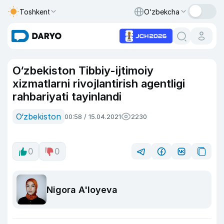
Toshkent
O‘zbekcha
O‘zbekiston Tibbiy-ijtimoiy
xizmatlarni rivojlantirish agentligi
rahbariyati tayinlandi
O‘zbekiston
00:58 / 15.04.2021
2230
0
0
Nigora A'loyeva