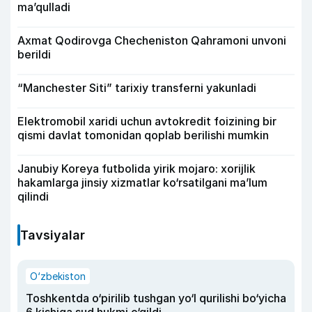
ma’qulladi
Axmat Qodirovga Checheniston Qahramoni unvoni
berildi
“Manchester Siti” tarixiy transferni yakunladi
Elektromobil xaridi uchun avtokredit foizining bir
qismi davlat tomonidan qoplab berilishi mumkin
Janubiy Koreya futbolida yirik mojaro: xorijlik
hakamlarga jinsiy xizmatlar ko‘rsatilgani ma’lum
qilindi
Tavsiyalar
O‘zbekiston
Toshkentda o‘pirilib tushgan yo‘l qurilishi bo‘yicha