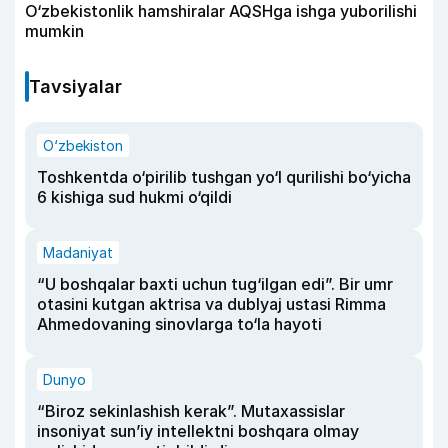
O‘zbekistonlik hamshiralar AQSHga ishga yuborilishi
mumkin
Tavsiyalar
O‘zbekiston
Toshkentda o‘pirilib tushgan yo‘l qurilishi bo‘yicha
6 kishiga sud hukmi o‘qildi
Madaniyat
“U boshqalar baxti uchun tug‘ilgan edi”. Bir umr
otasini kutgan aktrisa va dublyaj ustasi Rimma
Ahmedovaning sinovlarga to‘la hayoti
Dunyo
“Biroz sekinlashish kerak”. Mutaxassislar
insoniyat sun’iy intellektni boshqara olmay