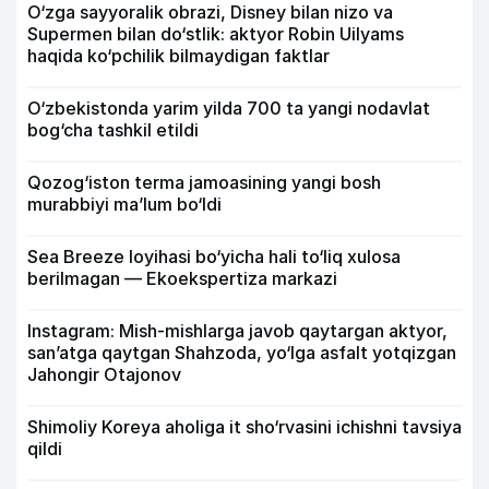
O‘zga sayyoralik obrazi, Disney bilan nizo va
Supermen bilan do‘stlik: aktyor Robin Uilyams
haqida ko‘pchilik bilmaydigan faktlar
O‘zbekistonda yarim yilda 700 ta yangi nodavlat
bog‘cha tashkil etildi
Qozog‘iston terma jamoasining yangi bosh
murabbiyi ma’lum bo‘ldi
Sea Breeze loyihasi bo‘yicha hali to‘liq xulosa
berilmagan — Ekoekspertiza markazi
Instagram: Mish-mishlarga javob qaytargan aktyor,
san’atga qaytgan Shahzoda, yo‘lga asfalt yotqizgan
Jahongir Otajonov
Shimoliy Koreya aholiga it sho‘rvasini ichishni tavsiya
qildi