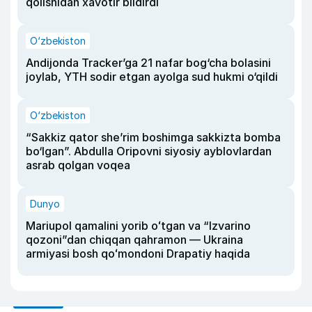
qolishidan xavotir bildirdi
O‘zbekiston
Andijonda Tracker’ga 21 nafar bog‘cha bolasini
joylab, YTH sodir etgan ayolga sud hukmi o‘qildi
O‘zbekiston
“Sakkiz qator she’rim boshimga sakkizta bomba
bo‘lgan”. Abdulla Oripovni siyosiy ayblovlardan
asrab qolgan voqea
Dunyo
Mariupol qamalini yorib oʻtgan va “Izvarino
qozoni”dan chiqqan qahramon — Ukraina
armiyasi bosh qoʻmondoni Drapatiy haqida