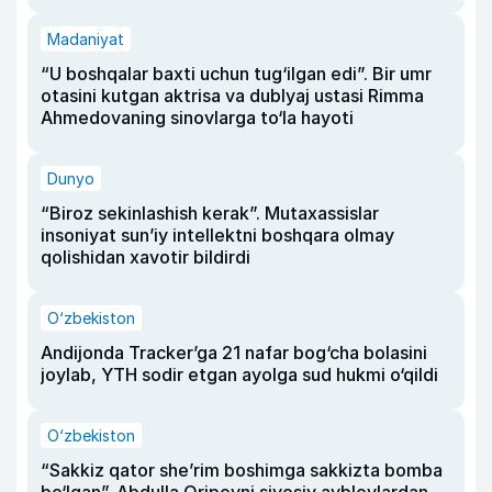
Madaniyat
“U boshqalar baxti uchun tug‘ilgan edi”. Bir umr
otasini kutgan aktrisa va dublyaj ustasi Rimma
Ahmedovaning sinovlarga to‘la hayoti
Dunyo
“Biroz sekinlashish kerak”. Mutaxassislar
insoniyat sun’iy intellektni boshqara olmay
qolishidan xavotir bildirdi
O‘zbekiston
Andijonda Tracker’ga 21 nafar bog‘cha bolasini
joylab, YTH sodir etgan ayolga sud hukmi o‘qildi
O‘zbekiston
“Sakkiz qator she’rim boshimga sakkizta bomba