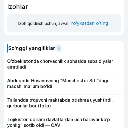
Izohlar
ro‘yxatdan o‘ting
Izoh qoldirish uchun, avval
So‘nggi yangiliklar
O‘zbekistonda chorvachilik sohasida subsidiyalar
ajratiladi
Abduqodir Husanovning “Manchester Siti”dagi
maoshi ma’lum bo‘ldi
Tailandda o‘quvchi maktabda otishma uyushtirdi,
qurbonlar bor (foto)
Tojikiston qo‘shni davlatlardan uch baravar ko‘p
yonilg‘i sotib oldi — OAV