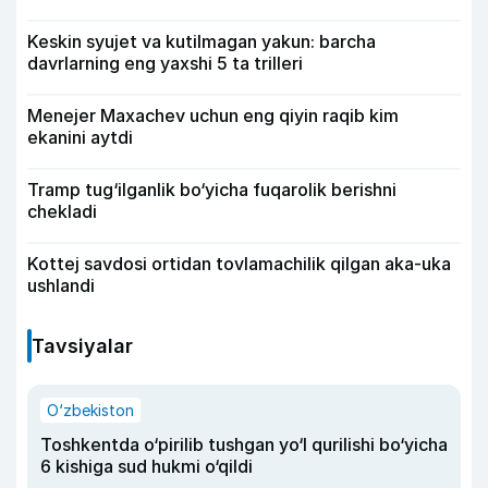
Keskin syujet va kutilmagan yakun: barcha
davrlarning eng yaxshi 5 ta trilleri
Menejer Maxachev uchun eng qiyin raqib kim
ekanini aytdi
Tramp tug‘ilganlik bo‘yicha fuqarolik berishni
chekladi
Kottej savdosi ortidan tovlamachilik qilgan aka-uka
ushlandi
Tavsiyalar
O‘zbekiston
Toshkentda o‘pirilib tushgan yo‘l qurilishi bo‘yicha
6 kishiga sud hukmi o‘qildi