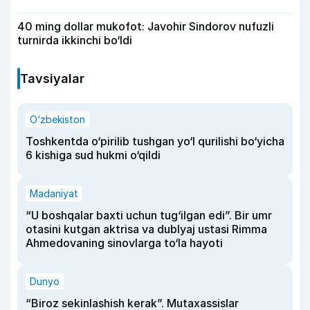
40 ming dollar mukofot: Javohir Sindorov nufuzli
turnirda ikkinchi bo‘ldi
Tavsiyalar
O‘zbekiston
Toshkentda o‘pirilib tushgan yo‘l qurilishi bo‘yicha
6 kishiga sud hukmi o‘qildi
Madaniyat
“U boshqalar baxti uchun tug‘ilgan edi”. Bir umr
otasini kutgan aktrisa va dublyaj ustasi Rimma
Ahmedovaning sinovlarga to‘la hayoti
Dunyo
“Biroz sekinlashish kerak”. Mutaxassislar