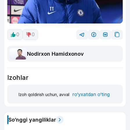
0
0
Nodirxon Hamidxonov
Izohlar
ro‘yxatdan o‘ting
Izoh qoldirish uchun, avval
So‘nggi yangiliklar