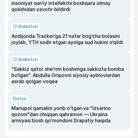
insoniyat sun’iy intellektni boshqara olmay
qolishidan xavotir bildirdi
O‘zbekiston
Andijonda Tracker’ga 21 nafar bog‘cha bolasini
joylab, YTH sodir etgan ayolga sud hukmi o‘qildi
O‘zbekiston
“Sakkiz qator she’rim boshimga sakkizta bomba
bo‘lgan”. Abdulla Oripovni siyosiy ayblovlardan
asrab qolgan voqea
Dunyo
Mariupol qamalini yorib oʻtgan va “Izvarino
qozoni”dan chiqqan qahramon — Ukraina
armiyasi bosh qoʻmondoni Drapatiy haqida