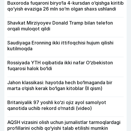
Buxoroda fuqaroni biryo‘la 4-kursdan o’qishga kiritib
qo’yish evaziga 26 mln so’m olgan shaxs ushlandi
Shavkat Mirziyoyev Donald Tramp bilan telefon
orqali muloqot qildi
Saudiyaga Eronning ikki ittifoqchisi hujum qilishi
kutilmoqda
Rossiyada YTH oqibatida ikki nafar O‘zbekiston
fuqarosi halok bo‘ldi
Jahon klassikasi: hayotda hech bo‘lmaganda bir
marta o‘qish kerak bo‘lgan kitoblar (II qism)
Britaniyalik 97 yoshli ko‘zi ojiz ayol samolyot
qanotida uchib rekord o‘rnatdi (video)
AQSH vizasini olish uchun jurnalistlar tarmoqlardagi
profillarini ochib qo‘yishi talab etilishi mumkin