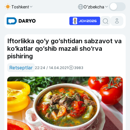
Toshkent
O‘zbekcha
Iftorlikka qo‘y go‘shtidan sabzavot va
ko‘katlar qo‘shib mazali sho‘rva
pishiring
Retseptlar
22:24 / 14.04.2021
3983