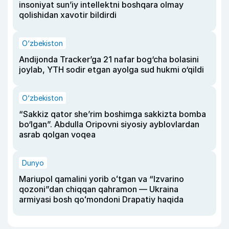
insoniyat sun’iy intellektni boshqara olmay
qolishidan xavotir bildirdi
O‘zbekiston
Andijonda Tracker’ga 21 nafar bog‘cha bolasini
joylab, YTH sodir etgan ayolga sud hukmi o‘qildi
O‘zbekiston
“Sakkiz qator she’rim boshimga sakkizta bomba
bo‘lgan”. Abdulla Oripovni siyosiy ayblovlardan
asrab qolgan voqea
Dunyo
Mariupol qamalini yorib oʻtgan va “Izvarino
qozoni”dan chiqqan qahramon — Ukraina
armiyasi bosh qoʻmondoni Drapatiy haqida