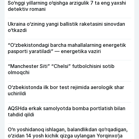
So‘nggi yillarning o‘qishga arzigulik 7 ta eng yaxshi
detektiv romani
Ukraina o‘zining yangi ballistik raketasini sinovdan
o‘tkazdi
“O‘zbekistondagi barcha mahallalarning energetik
pasporti yaratiladi” — energetika vaziri
“Manchester Siti” “Chelsi” futbolchisini sotib
olmoqchi
O‘zbekistonda ilk bor test rejimida aerologik shar
uchirildi
AQSHda erkak samolyotda bomba portlatish bilan
tahdid qildi
O‘n yoshidanoq ishlagan, balandlikdan qo‘rqadigan,
o‘zidan 14 yosh kichik qizga uylangan Yorqinxo‘ja