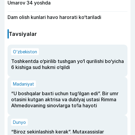
Umarov 34 yoshda
Dam olish kunlari havo harorati ko‘tariladi
Tavsiyalar
O‘zbekiston
Toshkentda o‘pirilib tushgan yo‘l qurilishi bo‘yicha
6 kishiga sud hukmi o‘qildi
Madaniyat
“U boshqalar baxti uchun tug‘ilgan edi”. Bir umr
otasini kutgan aktrisa va dublyaj ustasi Rimma
Ahmedovaning sinovlarga to‘la hayoti
Dunyo
“Biroz sekinlashish kerak”. Mutaxassislar