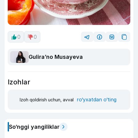
0
0
Guliraʼno Musayeva
Izohlar
ro‘yxatdan o‘ting
Izoh qoldirish uchun, avval
So‘nggi yangiliklar