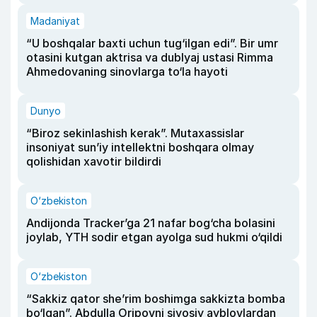
Madaniyat
“U boshqalar baxti uchun tug‘ilgan edi”. Bir umr
otasini kutgan aktrisa va dublyaj ustasi Rimma
Ahmedovaning sinovlarga to‘la hayoti
Dunyo
“Biroz sekinlashish kerak”. Mutaxassislar
insoniyat sun’iy intellektni boshqara olmay
qolishidan xavotir bildirdi
O‘zbekiston
Andijonda Tracker’ga 21 nafar bog‘cha bolasini
joylab, YTH sodir etgan ayolga sud hukmi o‘qildi
O‘zbekiston
“Sakkiz qator she’rim boshimga sakkizta bomba
bo‘lgan”. Abdulla Oripovni siyosiy ayblovlardan