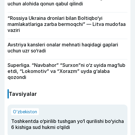
uchun alohida qonun qabul qilindi
“Rossiya Ukraina dronlari bilan Boltiqbo‘yi
mamlakatlariga zarba bermoqchi” — Litva mudofaa
vaziri
Avstriya kansleri onalar mehnati haqidagi gaplari
uchun uzr so‘radi
Superliga. “Navbahor” “Surxon”ni o‘z uyida mag‘lub
etdi, “Lokomotiv” va “Xorazm” uyda g‘alaba
qozondi
Tavsiyalar
O‘zbekiston
Toshkentda o‘pirilib tushgan yo‘l qurilishi bo‘yicha
6 kishiga sud hukmi o‘qildi