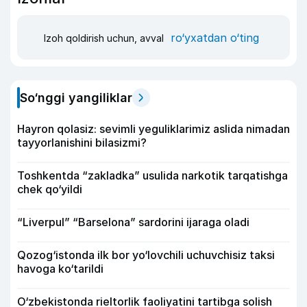
ro‘yxatdan o‘ting
Izoh qoldirish uchun, avval
So‘nggi yangiliklar
Hayron qolasiz: sevimli yeguliklarimiz aslida nimadan
tayyorlanishini bilasizmi?
Toshkentda “zakladka” usulida narkotik tarqatishga
chek qo‘yildi
“Liverpul” “Barselona” sardorini ijaraga oladi
Qozog‘istonda ilk bor yo‘lovchili uchuvchisiz taksi
havoga ko‘tarildi
O‘zbekistonda rieltorlik faoliyatini tartibga solish