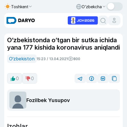
Toshkent
O‘zbekcha
O‘zbekistonda o‘tgan bir sutka ichida
yana 177 kishida koronavirus aniqlandi
O‘zbekiston
15:23 / 13.04.2021
800
0
0
Fozilbek Yusupov
Izohlar