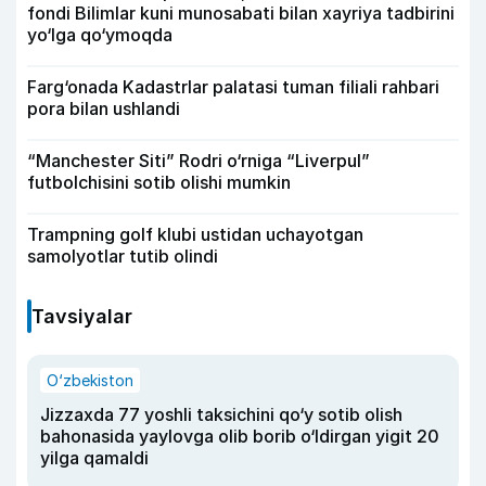
fondi Bilimlar kuni munosabati bilan xayriya tadbirini
yo‘lga qo‘ymoqda
Farg‘onada Kadastrlar palatasi tuman filiali rahbari
pora bilan ushlandi
“Manchester Siti” Rodri o‘rniga “Liverpul”
futbolchisini sotib olishi mumkin
Trampning golf klubi ustidan uchayotgan
samolyotlar tutib olindi
Tavsiyalar
O‘zbekiston
Jizzaxda 77 yoshli taksichini qo‘y sotib olish
bahonasida yaylovga olib borib o‘ldirgan yigit 20
yilga qamaldi