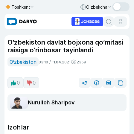
Toshkent
O‘zbekcha
O‘zbekiston davlat bojxona qo‘mitasi
raisiga o‘rinbosar tayinlandi
O‘zbekiston
03:10 / 11.04.2021
2359
0
0
Nurulloh Sharipov
Izohlar