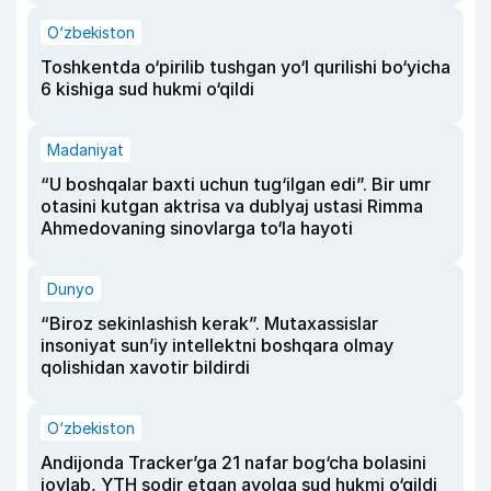
O‘zbekiston
Toshkentda o‘pirilib tushgan yo‘l qurilishi bo‘yicha
6 kishiga sud hukmi o‘qildi
Madaniyat
“U boshqalar baxti uchun tug‘ilgan edi”. Bir umr
otasini kutgan aktrisa va dublyaj ustasi Rimma
Ahmedovaning sinovlarga to‘la hayoti
Dunyo
“Biroz sekinlashish kerak”. Mutaxassislar
insoniyat sun’iy intellektni boshqara olmay
qolishidan xavotir bildirdi
O‘zbekiston
Andijonda Tracker’ga 21 nafar bog‘cha bolasini
joylab, YTH sodir etgan ayolga sud hukmi o‘qildi