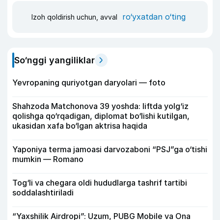
ro‘yxatdan o‘ting
Izoh qoldirish uchun, avval
So‘nggi yangiliklar
Yevropaning quriyotgan daryolari — foto
Shahzoda Matchonova 39 yoshda: liftda yolg‘iz
qolishga qo‘rqadigan, diplomat bo‘lishi kutilgan,
ukasidan xafa bo‘lgan aktrisa haqida
Yaponiya terma jamoasi darvozaboni “PSJ”ga o‘tishi
mumkin — Romano
Tog‘li va chegara oldi hududlarga tashrif tartibi
soddalashtiriladi
“Yaxshilik Airdropi”: Uzum, PUBG Mobile va Ona