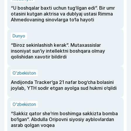
“U boshqalar baxti uchun tug‘ilgan edi”. Bir umr
otasini kutgan aktrisa va dublyaj ustasi Rimma
Ahmedovaning sinovlarga to‘la hayoti
Dunyo
“Biroz sekinlashish kerak”. Mutaxassislar
insoniyat sun’iy intellektni boshqara olmay
qolishidan xavotir bildirdi
O‘zbekiston
Andijonda Tracker’ga 21 nafar bog‘cha bolasini
joylab, YTH sodir etgan ayolga sud hukmi o‘qildi
O‘zbekiston
“Sakkiz qator she’rim boshimga sakkizta bomba
bo‘lgan”. Abdulla Oripovni siyosiy ayblovlardan
asrab qolgan voqea