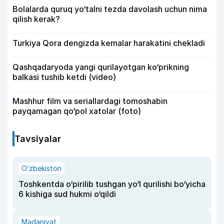
Bolalarda quruq yo‘talni tezda davolash uchun nima
qilish kerak?
Turkiya Qora dengizda kemalar harakatini chekladi
Qashqadaryoda yangi qurilayotgan ko‘prikning
balkasi tushib ketdi (video)
Mashhur film va seriallardagi tomoshabin
payqamagan qo‘pol xatolar (foto)
Tavsiyalar
O‘zbekiston
Toshkentda o‘pirilib tushgan yo‘l qurilishi bo‘yicha
6 kishiga sud hukmi o‘qildi
Madaniyat