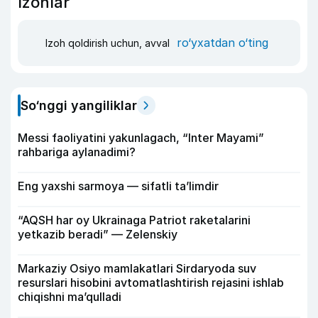
Izohlar
ro‘yxatdan o‘ting
Izoh qoldirish uchun, avval
So‘nggi yangiliklar
Messi faoliyatini yakunlagach, “Inter Mayami”
rahbariga aylanadimi?
Eng yaxshi sarmoya — sifatli ta’limdir
“AQSH har oy Ukrainaga Patriot raketalarini
yetkazib beradi” — Zelenskiy
Markaziy Osiyo mamlakatlari Sirdaryoda suv
resurslari hisobini avtomatlashtirish rejasini ishlab
chiqishni ma’qulladi