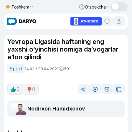
Toshkent
O‘zbekcha
Yevropa Ligasida haftaning eng
yaxshi o‘yinchisi nomiga da’vogarlar
e’lon qilindi
Sport
14:02 / 09.04.2021
591
0
0
Nodirxon Hamidxonov