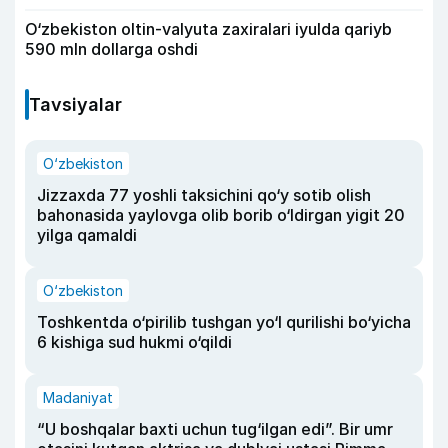
O‘zbekiston oltin-valyuta zaxiralari iyulda qariyb
590 mln dollarga oshdi
Tavsiyalar
O‘zbekiston
Jizzaxda 77 yoshli taksichini qo‘y sotib olish
bahonasida yaylovga olib borib o‘ldirgan yigit 20
yilga qamaldi
O‘zbekiston
Toshkentda o‘pirilib tushgan yo‘l qurilishi bo‘yicha
6 kishiga sud hukmi o‘qildi
Madaniyat
“U boshqalar baxti uchun tug‘ilgan edi”. Bir umr