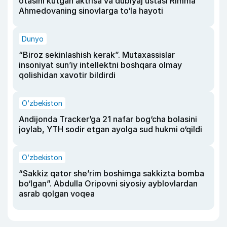
otasini kutgan aktrisa va dublyaj ustasi Rimma
Ahmedovaning sinovlarga to‘la hayoti
Dunyo
“Biroz sekinlashish kerak”. Mutaxassislar
insoniyat sun’iy intellektni boshqara olmay
qolishidan xavotir bildirdi
O‘zbekiston
Andijonda Tracker’ga 21 nafar bog‘cha bolasini
joylab, YTH sodir etgan ayolga sud hukmi o‘qildi
O‘zbekiston
“Sakkiz qator she’rim boshimga sakkizta bomba
bo‘lgan”. Abdulla Oripovni siyosiy ayblovlardan
asrab qolgan voqea