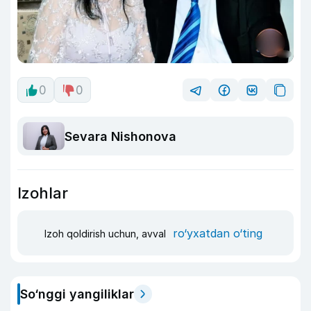
0
0
Sevara Nishonova
Izohlar
ro‘yxatdan o‘ting
Izoh qoldirish uchun, avval
So‘nggi yangiliklar