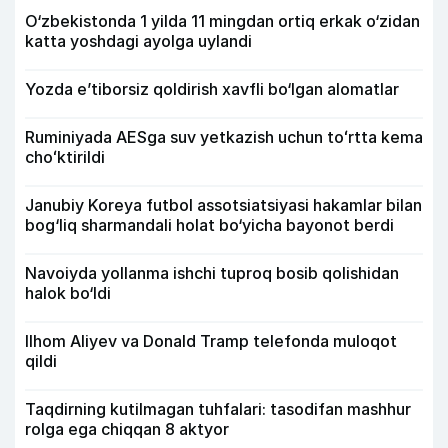
O‘zbekistonda 1 yilda 11 mingdan ortiq erkak o‘zidan
katta yoshdagi ayolga uylandi
Yozda e’tiborsiz qoldirish xavfli bo‘lgan alomatlar
Ruminiyada AESga suv yetkazish uchun toʻrtta kema
choʻktirildi
Janubiy Koreya futbol assotsiatsiyasi hakamlar bilan
bog‘liq sharmandali holat bo‘yicha bayonot berdi
Navoiyda yollanma ishchi tuproq bosib qolishidan
halok bo‘ldi
Ilhom Aliyev va Donald Tramp telefonda muloqot
qildi
Taqdirning kutilmagan tuhfalari: tasodifan mashhur
rolga ega chiqqan 8 aktyor