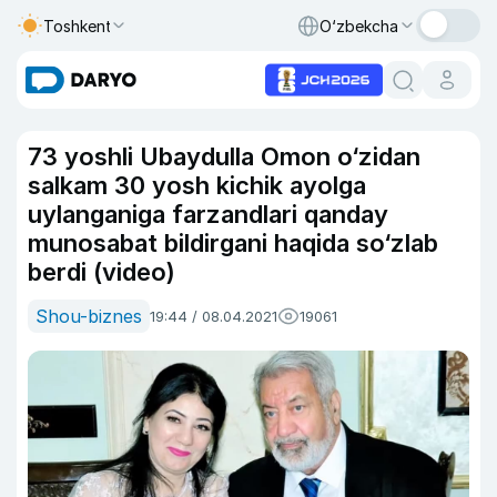
Toshkent
O‘zbekcha
73 yoshli Ubaydulla Omon o‘zidan
salkam 30 yosh kichik ayolga
uylanganiga farzandlari qanday
munosabat bildirgani haqida so‘zlab
berdi (video)
Shou-biznes
19:44 / 08.04.2021
19061