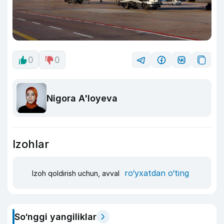
0
0
Nigora A'loyeva
Izohlar
ro‘yxatdan o‘ting
Izoh qoldirish uchun, avval
So‘nggi yangiliklar