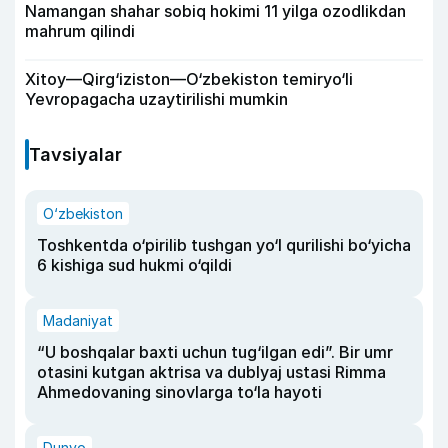
Namangan shahar sobiq hokimi 11 yilga ozodlikdan
mahrum qilindi
Xitoy—Qirg‘iziston—O‘zbekiston temiryo‘li
Yevropagacha uzaytirilishi mumkin
Tavsiyalar
O‘zbekiston
Toshkentda o‘pirilib tushgan yo‘l qurilishi bo‘yicha
6 kishiga sud hukmi o‘qildi
Madaniyat
“U boshqalar baxti uchun tug‘ilgan edi”. Bir umr
otasini kutgan aktrisa va dublyaj ustasi Rimma
Ahmedovaning sinovlarga to‘la hayoti
Dunyo