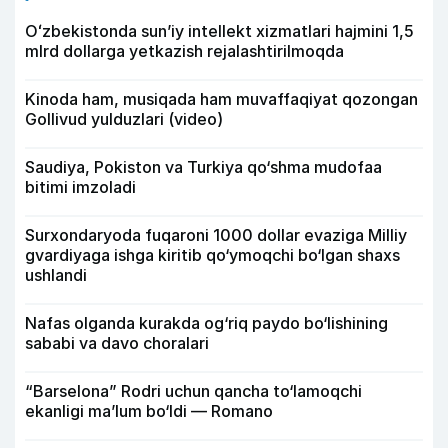
Oʻzbekistonda sunʼiy intellekt xizmatlari hajmini 1,5
mlrd dollarga yetkazish rejalashtirilmoqda
Kinoda ham, musiqada ham muvaffaqiyat qozongan
Gollivud yulduzlari (video)
Saudiya, Pokiston va Turkiya qo‘shma mudofaa
bitimi imzoladi
Surxondaryoda fuqaroni 1000 dollar evaziga Milliy
gvardiyaga ishga kiritib qo‘ymoqchi bo‘lgan shaxs
ushlandi
Nafas olganda kurakda og‘riq paydo bo‘lishining
sababi va davo choralari
“Barselona” Rodri uchun qancha to‘lamoqchi
ekanligi ma’lum bo‘ldi — Romano