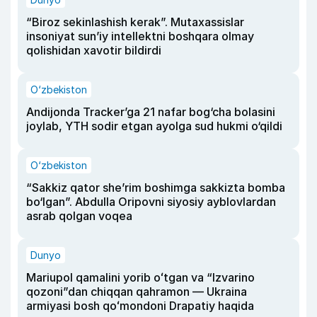
“Biroz sekinlashish kerak”. Mutaxassislar
insoniyat sun’iy intellektni boshqara olmay
qolishidan xavotir bildirdi
O‘zbekiston
Andijonda Tracker’ga 21 nafar bog‘cha bolasini
joylab, YTH sodir etgan ayolga sud hukmi o‘qildi
O‘zbekiston
“Sakkiz qator she’rim boshimga sakkizta bomba
bo‘lgan”. Abdulla Oripovni siyosiy ayblovlardan
asrab qolgan voqea
Dunyo
Mariupol qamalini yorib oʻtgan va “Izvarino
qozoni”dan chiqqan qahramon — Ukraina
armiyasi bosh qoʻmondoni Drapatiy haqida