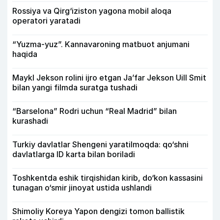
Rossiya va Qirg‘iziston yagona mobil aloqa
operatori yaratadi
“Yuzma-yuz”. Kannavaroning matbuot anjumani
haqida
Maykl Jekson rolini ijro etgan Ja’far Jekson Uill Smit
bilan yangi filmda suratga tushadi
“Barselona” Rodri uchun “Real Madrid” bilan
kurashadi
Turkiy davlatlar Shengeni yaratilmoqda: qo‘shni
davlatlarga ID karta bilan boriladi
Toshkentda eshik tirqishidan kirib, do‘kon kassasini
tunagan o‘smir jinoyat ustida ushlandi
Shimoliy Koreya Yapon dengizi tomon ballistik