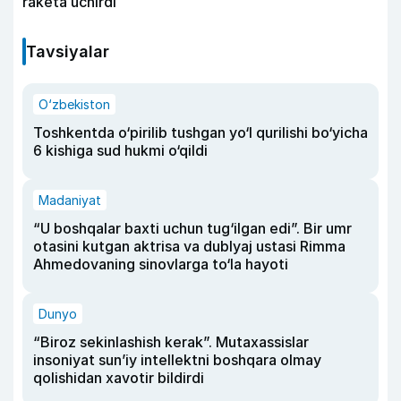
raketa uchirdi
Tavsiyalar
O‘zbekiston
Toshkentda o‘pirilib tushgan yo‘l qurilishi bo‘yicha
6 kishiga sud hukmi o‘qildi
Madaniyat
“U boshqalar baxti uchun tug‘ilgan edi”. Bir umr
otasini kutgan aktrisa va dublyaj ustasi Rimma
Ahmedovaning sinovlarga to‘la hayoti
Dunyo
“Biroz sekinlashish kerak”. Mutaxassislar
insoniyat sun’iy intellektni boshqara olmay
qolishidan xavotir bildirdi