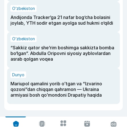
O‘zbekiston
Andijonda Tracker’ga 21 nafar bog‘cha bolasini
joylab, YTH sodir etgan ayolga sud hukmi o‘qildi
O‘zbekiston
“Sakkiz qator she’rim boshimga sakkizta bomba
bo‘lgan”. Abdulla Oripovni siyosiy ayblovlardan
asrab qolgan voqea
Dunyo
Mariupol qamalini yorib oʻtgan va “Izvarino
qozoni”dan chiqqan qahramon — Ukraina
armiyasi bosh qoʻmondoni Drapatiy haqida