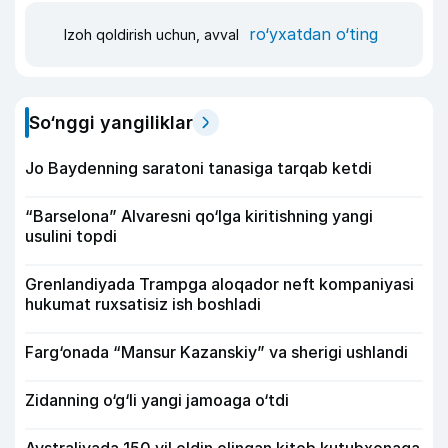
ro‘yxatdan o‘ting
Izoh qoldirish uchun, avval
So‘nggi yangiliklar
Jo Baydenning saratoni tanasiga tarqab ketdi
“Barselona” Alvaresni qo‘lga kiritishning yangi
usulini topdi
Grenlandiyada Trampga aloqador neft kompaniyasi
hukumat ruxsatisiz ish boshladi
Farg‘onada “Mansur Kazanskiy” va sherigi ushlandi
Zidanning o‘g‘li yangi jamoaga o‘tdi
Avstraliyada 150 yil oldin olingan kitob kutubxonaga