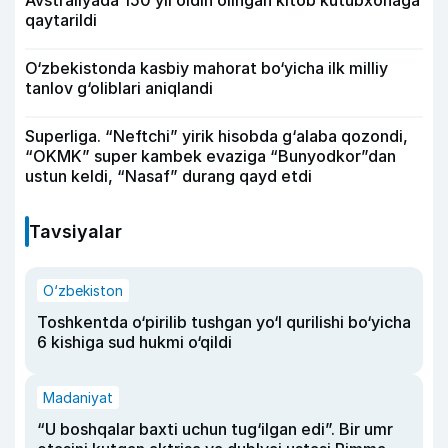
qaytarildi
O‘zbekistonda kasbiy mahorat bo‘yicha ilk milliy
tanlov g‘oliblari aniqlandi
Superliga. “Neftchi” yirik hisobda g‘alaba qozondi,
“OKMK” super kambek evaziga “Bunyodkor”dan
ustun keldi, “Nasaf” durang qayd etdi
Tavsiyalar
O‘zbekiston
Toshkentda o‘pirilib tushgan yo‘l qurilishi bo‘yicha
6 kishiga sud hukmi o‘qildi
Madaniyat
“U boshqalar baxti uchun tug‘ilgan edi”. Bir umr