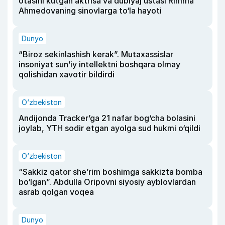
otasini kutgan aktrisa va dublyaj ustasi Rimma
Ahmedovaning sinovlarga to‘la hayoti
Dunyo
“Biroz sekinlashish kerak”. Mutaxassislar
insoniyat sun’iy intellektni boshqara olmay
qolishidan xavotir bildirdi
O‘zbekiston
Andijonda Tracker’ga 21 nafar bog‘cha bolasini
joylab, YTH sodir etgan ayolga sud hukmi o‘qildi
O‘zbekiston
“Sakkiz qator she’rim boshimga sakkizta bomba
bo‘lgan”. Abdulla Oripovni siyosiy ayblovlardan
asrab qolgan voqea
Dunyo