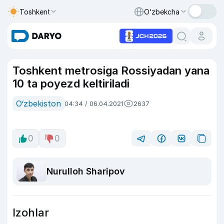
Toshkent
O‘zbekcha
Toshkent metrosiga Rossiyadan yana
10 ta poyezd keltiriladi
O‘zbekiston
04:34 / 06.04.2021
2637
0
0
Nurulloh Sharipov
Izohlar