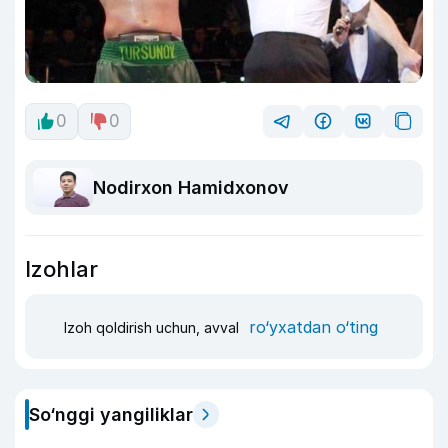
0
0
Nodirxon Hamidxonov
Izohlar
ro‘yxatdan o‘ting
Izoh qoldirish uchun, avval
So‘nggi yangiliklar