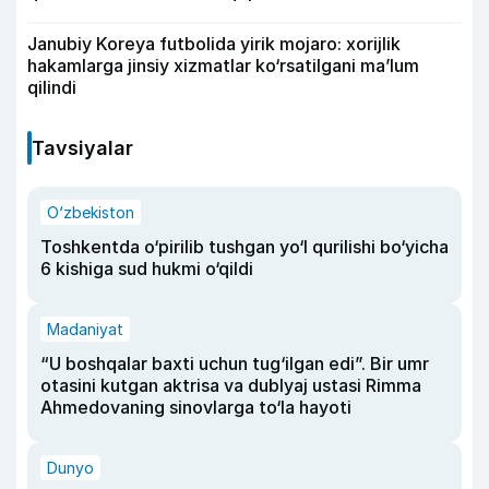
Janubiy Koreya futbolida yirik mojaro: xorijlik
hakamlarga jinsiy xizmatlar ko‘rsatilgani ma’lum
qilindi
Tavsiyalar
O‘zbekiston
Toshkentda o‘pirilib tushgan yo‘l qurilishi bo‘yicha
6 kishiga sud hukmi o‘qildi
Madaniyat
“U boshqalar baxti uchun tug‘ilgan edi”. Bir umr
otasini kutgan aktrisa va dublyaj ustasi Rimma
Ahmedovaning sinovlarga to‘la hayoti
Dunyo