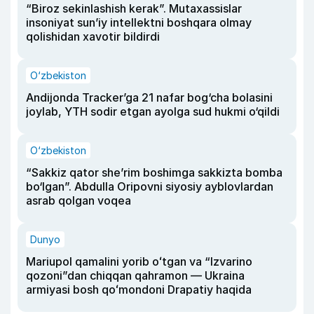
“Biroz sekinlashish kerak”. Mutaxassislar
insoniyat sun’iy intellektni boshqara olmay
qolishidan xavotir bildirdi
O‘zbekiston
Andijonda Tracker’ga 21 nafar bog‘cha bolasini
joylab, YTH sodir etgan ayolga sud hukmi o‘qildi
O‘zbekiston
“Sakkiz qator she’rim boshimga sakkizta bomba
bo‘lgan”. Abdulla Oripovni siyosiy ayblovlardan
asrab qolgan voqea
Dunyo
Mariupol qamalini yorib oʻtgan va “Izvarino
qozoni”dan chiqqan qahramon — Ukraina
armiyasi bosh qoʻmondoni Drapatiy haqida