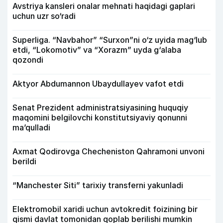
Avstriya kansleri onalar mehnati haqidagi gaplari
uchun uzr so‘radi
Superliga. “Navbahor” “Surxon”ni o‘z uyida mag‘lub
etdi, “Lokomotiv” va “Xorazm” uyda g‘alaba
qozondi
Aktyor Abdu­mannon Ubaydullayev vafot etdi
Senat Prezident administratsiyasining huquqiy
maqomini belgilovchi konstitutsiyaviy qonunni
ma’qulladi
Axmat Qodirovga Checheniston Qahramoni unvoni
berildi
“Manchester Siti” tarixiy transferni yakunladi
Elektromobil xaridi uchun avtokredit foizining bir
qismi davlat tomonidan qoplab berilishi mumkin