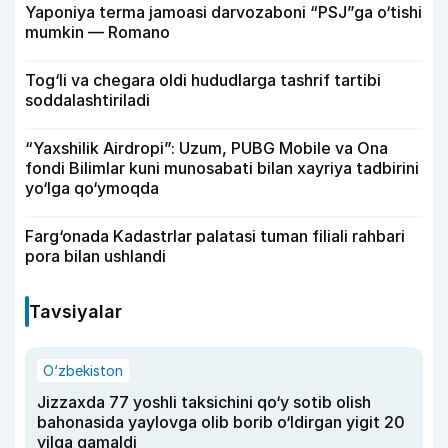
Yaponiya terma jamoasi darvozaboni “PSJ”ga o‘tishi
mumkin — Romano
Tog‘li va chegara oldi hududlarga tashrif tartibi
soddalashtiriladi
“Yaxshilik Airdropi”: Uzum, PUBG Mobile va Ona
fondi Bilimlar kuni munosabati bilan xayriya tadbirini
yo‘lga qo‘ymoqda
Farg‘onada Kadastrlar palatasi tuman filiali rahbari
pora bilan ushlandi
Tavsiyalar
O‘zbekiston
Jizzaxda 77 yoshli taksichini qo‘y sotib olish
bahonasida yaylovga olib borib o‘ldirgan yigit 20
yilga qamaldi