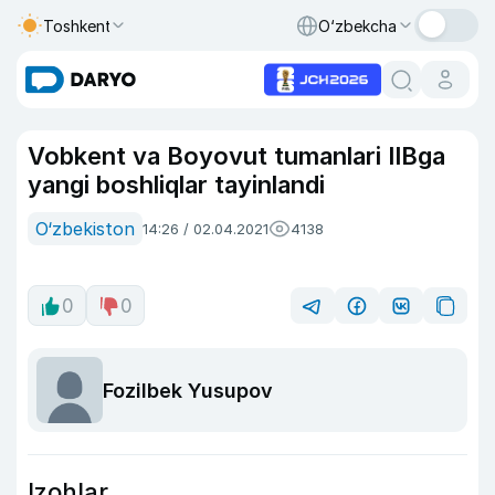
Toshkent
O‘zbekcha
Vobkent va Boyovut tumanlari IIBga
yangi boshliqlar tayinlandi
O‘zbekiston
14:26 / 02.04.2021
4138
0
0
Fozilbek Yusupov
Izohlar