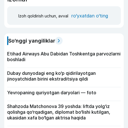
ro‘yxatdan o‘ting
Izoh qoldirish uchun, avval
So‘nggi yangiliklar
Etihad Airways Abu Dabidan Toshkentga parvozlarni
boshladi
Dubay dunyodagi eng ko‘p qidirilayotgan
jinoyatchidan birini ekstraditsiya qildi
Yevropaning quriyotgan daryolari — foto
Shahzoda Matchonova 39 yoshda: liftda yolg‘iz
qolishga qo‘rqadigan, diplomat bo‘lishi kutilgan,
ukasidan xafa bo‘lgan aktrisa haqida