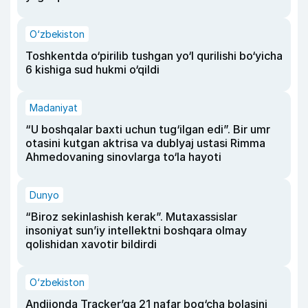
O‘zbekiston
Toshkentda o‘pirilib tushgan yo‘l qurilishi bo‘yicha
6 kishiga sud hukmi o‘qildi
Madaniyat
“U boshqalar baxti uchun tug‘ilgan edi”. Bir umr
otasini kutgan aktrisa va dublyaj ustasi Rimma
Ahmedovaning sinovlarga to‘la hayoti
Dunyo
“Biroz sekinlashish kerak”. Mutaxassislar
insoniyat sun’iy intellektni boshqara olmay
qolishidan xavotir bildirdi
O‘zbekiston
Andijonda Tracker’ga 21 nafar bog‘cha bolasini