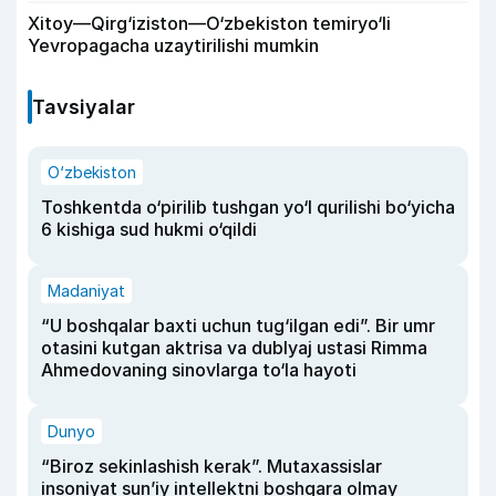
Xitoy—Qirg‘iziston—O‘zbekiston temiryo‘li
Yevropagacha uzaytirilishi mumkin
Tavsiyalar
O‘zbekiston
Toshkentda o‘pirilib tushgan yo‘l qurilishi bo‘yicha
6 kishiga sud hukmi o‘qildi
Madaniyat
“U boshqalar baxti uchun tug‘ilgan edi”. Bir umr
otasini kutgan aktrisa va dublyaj ustasi Rimma
Ahmedovaning sinovlarga to‘la hayoti
Dunyo
“Biroz sekinlashish kerak”. Mutaxassislar
insoniyat sun’iy intellektni boshqara olmay