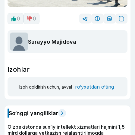
0
0
Surayyo Majidova
Izohlar
ro‘yxatdan o‘ting
Izoh qoldirish uchun, avval
So‘nggi yangiliklar
Oʻzbekistonda sunʼiy intellekt xizmatlari hajmini 1,5
mlrd dollarga yetkazish rejalashtirilmoqda