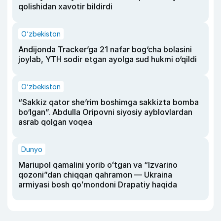
qolishidan xavotir bildirdi
O‘zbekiston
Andijonda Tracker’ga 21 nafar bog‘cha bolasini
joylab, YTH sodir etgan ayolga sud hukmi o‘qildi
O‘zbekiston
“Sakkiz qator she’rim boshimga sakkizta bomba
bo‘lgan”. Abdulla Oripovni siyosiy ayblovlardan
asrab qolgan voqea
Dunyo
Mariupol qamalini yorib oʻtgan va “Izvarino
qozoni”dan chiqqan qahramon — Ukraina
armiyasi bosh qoʻmondoni Drapatiy haqida