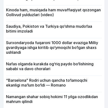
Kinoda ham, musiqada ham muvaffaqiyat qozongan
Gollivud yulduzlari (video)
Saudiya, Pokiston va Turkiya qo‘shma mudofaa
bitimi imzoladi
Surxondaryoda fuqaroni 1000 dollar evaziga Milliy
gvardiyaga ishga kiritib qo‘ymoqchi bo‘lgan shaxs
ushlandi
Nafas olganda kurakda og‘riq paydo bo‘lishining
sababi va davo choralari
“Barselona” Rodri uchun qancha to‘lamoqchi
ekanligi ma’lum bo‘ldi — Romano
Namangan shahar sobiq hokimi 11 yilga ozodlikdan
mahrum qilindi