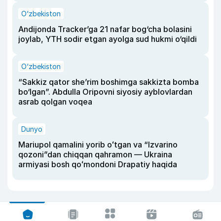
O‘zbekiston
Andijonda Tracker’ga 21 nafar bog‘cha bolasini
joylab, YTH sodir etgan ayolga sud hukmi o‘qildi
O‘zbekiston
“Sakkiz qator she’rim boshimga sakkizta bomba
bo‘lgan”. Abdulla Oripovni siyosiy ayblovlardan
asrab qolgan voqea
Dunyo
Mariupol qamalini yorib oʻtgan va “Izvarino
qozoni”dan chiqqan qahramon — Ukraina
armiyasi bosh qoʻmondoni Drapatiy haqida