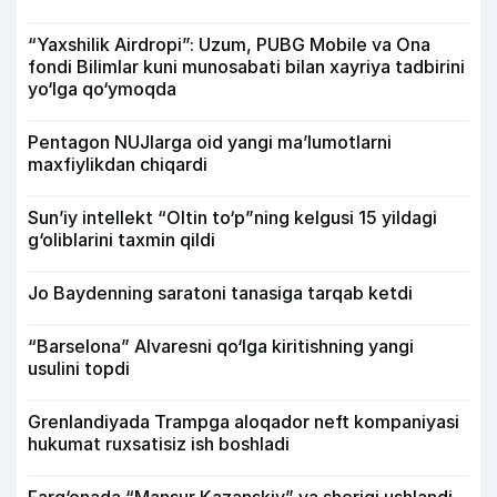
“Yaxshilik Airdropi”: Uzum, PUBG Mobile va Ona
fondi Bilimlar kuni munosabati bilan xayriya tadbirini
yo‘lga qo‘ymoqda
Pentagon NUJlarga oid yangi maʼlumotlarni
maxfiylikdan chiqardi
Sun’iy intellekt “Oltin to‘p”ning kelgusi 15 yildagi
g‘oliblarini taxmin qildi
Jo Baydenning saratoni tanasiga tarqab ketdi
“Barselona” Alvaresni qo‘lga kiritishning yangi
usulini topdi
Grenlandiyada Trampga aloqador neft kompaniyasi
hukumat ruxsatisiz ish boshladi
Farg‘onada “Mansur Kazanskiy” va sherigi ushlandi