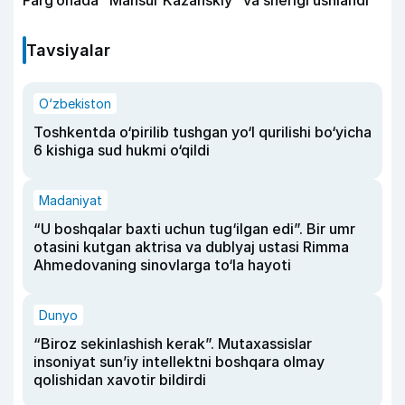
Tavsiyalar
O‘zbekiston
Toshkentda o‘pirilib tushgan yo‘l qurilishi bo‘yicha
6 kishiga sud hukmi o‘qildi
Madaniyat
“U boshqalar baxti uchun tug‘ilgan edi”. Bir umr
otasini kutgan aktrisa va dublyaj ustasi Rimma
Ahmedovaning sinovlarga to‘la hayoti
Dunyo
“Biroz sekinlashish kerak”. Mutaxassislar
insoniyat sun’iy intellektni boshqara olmay
qolishidan xavotir bildirdi