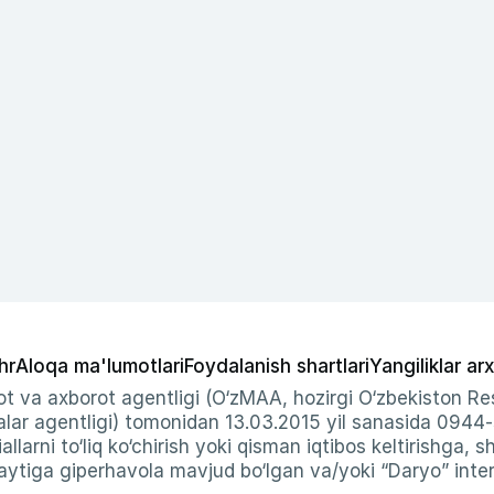
hr
Aloqa ma'lumotlari
Foydalanish shartlari
Yangiliklar arx
t va axborot agentligi (O‘zMAA, hozirgi O‘zbekiston Res
ar agentligi) tomonidan 13.03.2015 yil sanasida 0944
allarni to‘liq ko‘chirish yoki qisman iqtibos keltirishga, 
ytiga giperhavola mavjud bo‘lgan va/yoki “Daryo” intern