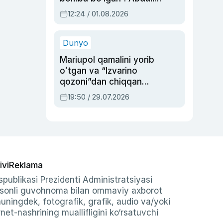
Oripovni siyosiy
12:24 / 01.08.2026
ayblovlardan asrab
qolgan voqea
Dunyo
Mariupol qamalini yorib
oʻtgan va “Izvarino
qozoni”dan chiqqan
qahramon — Ukraina
19:50 / 29.07.2026
armiyasi bosh
qoʻmondoni Drapatiy
haqida
ivi
Reklama
publikasi Prezidenti Administratsiyasi
-sonli guvohnoma bilan ommaviy axborot
shuningdek, fotografik, grafik, audio va/yoki
et-nashrining muallifligini ko‘rsatuvchi