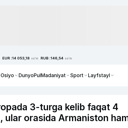
EUR :
RUB :
14 053,18
146,54
so'm
so'm
 Osiyo
Dunyo
Pul
Madaniyat
Sport
Layfstayl
opada 3-turga kelib faqat 4
, ular orasida Armaniston ha