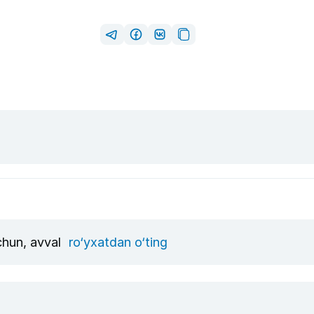
uchun, avval
ro‘yxatdan o‘ting