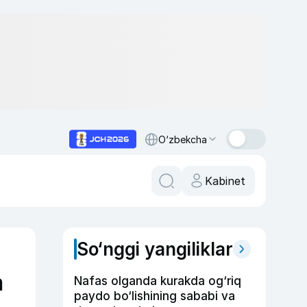
O‘zbekcha
Kabinet
So‘nggi yangiliklar
m
Nafas olganda kurakda og‘riq
paydo bo‘lishining sababi va