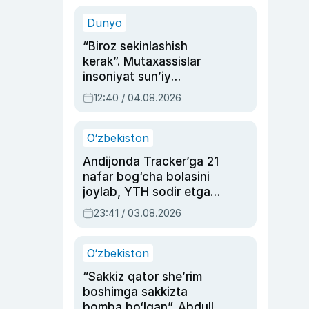
sinovlarga to‘la hayoti
Dunyo
“Biroz sekinlashish
kerak”. Mutaxassislar
insoniyat sun’iy
intellektni boshqara
12:40 / 04.08.2026
olmay qolishidan xavotir
bildirdi
O‘zbekiston
Andijonda Tracker’ga 21
nafar bog‘cha bolasini
joylab, YTH sodir etgan
ayolga sud hukmi o‘qildi
23:41 / 03.08.2026
O‘zbekiston
“Sakkiz qator she’rim
boshimga sakkizta
bomba bo‘lgan”. Abdulla