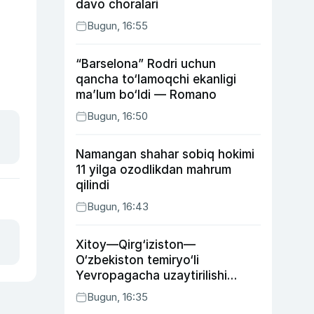
davo choralari
Bugun, 16:55
“Barselona” Rodri uchun
qancha to‘lamoqchi ekanligi
ma’lum bo‘ldi — Romano
Bugun, 16:50
Namangan shahar sobiq hokimi
11 yilga ozodlikdan mahrum
qilindi
Bugun, 16:43
Xitoy—Qirg‘iziston—
O‘zbekiston temiryo‘li
Yevropagacha uzaytirilishi
mumkin
Bugun, 16:35