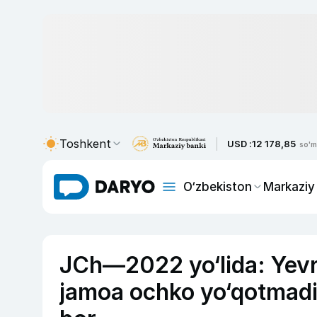
Toshkent
USD :
12 178,85
so'm
O‘zbekiston
Markaziy
JCh—2022 yo‘lida: Yevr
jamoa ochko yo‘qotmadi