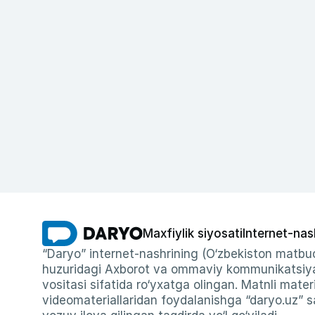
Maxfiylik siyosati
Internet-nas
“Daryo” internet-nashrining (O‘zbekiston matbuo
huzuridagi Axborot va ommaviy kommunikatsiyal
vositasi sifatida ro‘yxatga olingan. Matnli materi
videomateriallaridan foydalanishga “daryo.uz” sa