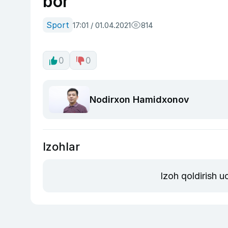
bor
Sport
17:01 / 01.04.2021
814
0
0
Nodirxon Hamidxonov
Izohlar
Izoh qoldirish 