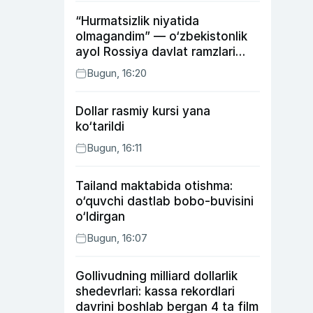
“Hurmatsizlik niyatida
olmagandim” — o‘zbekistonlik
ayol Rossiya davlat ramzlari
tushirilgan poyandoz haqida
Bugun, 16:20
Dollar rasmiy kursi yana
ko‘tarildi
Bugun, 16:11
Tailand maktabida otishma:
o‘quvchi dastlab bobo-buvisini
o‘ldirgan
Bugun, 16:07
Gollivudning milliard dollarlik
shedevrlari: kassa rekordlari
davrini boshlab bergan 4 ta film