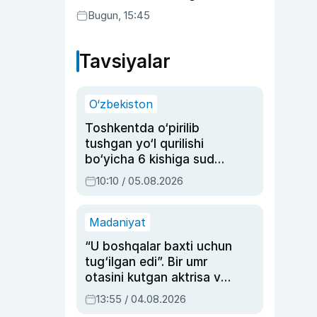
Bugun, 15:45
Tavsiyalar
O‘zbekiston
Toshkentda o‘pirilib
tushgan yo‘l qurilishi
bo‘yicha 6 kishiga sud
hukmi o‘qildi
10:10 / 05.08.2026
Madaniyat
“U boshqalar baxti uchun
tug‘ilgan edi”. Bir umr
otasini kutgan aktrisa va
dublyaj ustasi Rimma
13:55 / 04.08.2026
Ahmedovaning