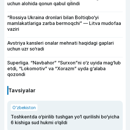
uchun alohida qonun qabul qilindi
“Rossiya Ukraina dronlari bilan Boltiqbo‘yi
mamlakatlariga zarba bermoqchi” — Litva mudofaa
vaziri
Avstriya kansleri onalar mehnati haqidagi gaplari
uchun uzr so‘radi
Superliga. “Navbahor” “Surxon”ni o‘z uyida mag‘lub
etdi, “Lokomotiv” va “Xorazm” uyda g‘alaba
qozondi
Tavsiyalar
O‘zbekiston
Toshkentda o‘pirilib tushgan yo‘l qurilishi bo‘yicha
6 kishiga sud hukmi o‘qildi