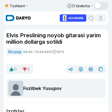
Toshkent
O‘zbekcha
Elvis Preslining noyob gitarasi yarim
million dollarga sotildi
Musiqa
00:45 / 01.04.2021
1273
0
0
Fozilbek Yusupov
Izohlar