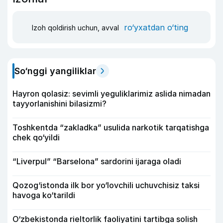
ro‘yxatdan o‘ting
Izoh qoldirish uchun, avval
So‘nggi yangiliklar
Hayron qolasiz: sevimli yeguliklarimiz aslida nimadan
tayyorlanishini bilasizmi?
Toshkentda “zakladka” usulida narkotik tarqatishga
chek qo‘yildi
“Liverpul” “Barselona” sardorini ijaraga oladi
Qozog‘istonda ilk bor yo‘lovchili uchuvchisiz taksi
havoga ko‘tarildi
O‘zbekistonda rieltorlik faoliyatini tartibga solish