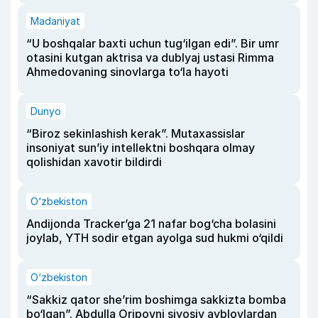
Madaniyat
“U boshqalar baxti uchun tug‘ilgan edi”. Bir umr
otasini kutgan aktrisa va dublyaj ustasi Rimma
Ahmedovaning sinovlarga to‘la hayoti
Dunyo
“Biroz sekinlashish kerak”. Mutaxassislar
insoniyat sun’iy intellektni boshqara olmay
qolishidan xavotir bildirdi
O‘zbekiston
Andijonda Tracker’ga 21 nafar bog‘cha bolasini
joylab, YTH sodir etgan ayolga sud hukmi o‘qildi
O‘zbekiston
“Sakkiz qator she’rim boshimga sakkizta bomba
bo‘lgan”. Abdulla Oripovni siyosiy ayblovlardan