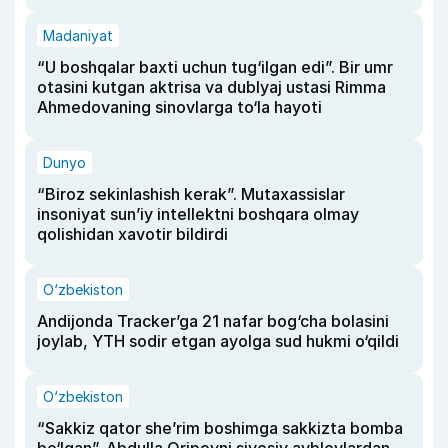
Madaniyat
“U boshqalar baxti uchun tug‘ilgan edi”. Bir umr
otasini kutgan aktrisa va dublyaj ustasi Rimma
Ahmedovaning sinovlarga to‘la hayoti
Dunyo
“Biroz sekinlashish kerak”. Mutaxassislar
insoniyat sun’iy intellektni boshqara olmay
qolishidan xavotir bildirdi
O‘zbekiston
Andijonda Tracker’ga 21 nafar bog‘cha bolasini
joylab, YTH sodir etgan ayolga sud hukmi o‘qildi
O‘zbekiston
“Sakkiz qator she’rim boshimga sakkizta bomba
bo‘lgan”. Abdulla Oripovni siyosiy ayblovlardan