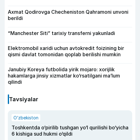
Axmat Qodirovga Checheniston Qahramoni unvoni
berildi
“Manchester Siti” tarixiy transferni yakunladi
Elektromobil xaridi uchun avtokredit foizining bir
qismi davlat tomonidan qoplab berilishi mumkin
Janubiy Koreya futbolida yirik mojaro: xorijlik
hakamlarga jinsiy xizmatlar ko‘rsatilgani ma’lum
qilindi
Tavsiyalar
O‘zbekiston
Toshkentda o‘pirilib tushgan yo‘l qurilishi bo‘yicha
6 kishiga sud hukmi o‘qildi