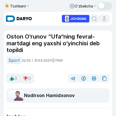
Toshkent
O‘zbekcha
Oston O‘runov “Ufa”ning fevral-
martdagi eng yaxshi o‘yinchisi deb
topildi
Sport
22:02 / 31.03.2021
1109
0
0
Nodirxon Hamidxonov