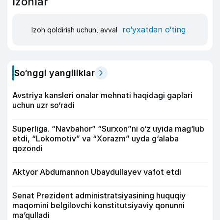
Izohlar
ro‘yxatdan o‘ting
Izoh qoldirish uchun, avval
So‘nggi yangiliklar
Avstriya kansleri onalar mehnati haqidagi gaplari
uchun uzr so‘radi
Superliga. “Navbahor” “Surxon”ni o‘z uyida mag‘lub
etdi, “Lokomotiv” va “Xorazm” uyda g‘alaba
qozondi
Aktyor Abdu­mannon Ubaydullayev vafot etdi
Senat Prezident administratsiyasining huquqiy
maqomini belgilovchi konstitutsiyaviy qonunni
ma’qulladi