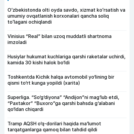
Oʻzbekistonda olti oyda savdo, xizmat koʻrsatish va
umumiy ovqatlanish korxonalari qancha soliq
toʻlagani ochiqlandi
Vinisius “Real” bilan uzoq muddatli shartnoma
imzoladi
Husiylar hukumat kuchlariga qarshi raketalar uchirdi,
kamida 30 kishi halok bo‘ldi
Toshkentda Kichik halqa avtomobil yo‘lining bir
qismi to‘rt kunga yopildi (xarita)
Superliga. “So‘g‘diyona” “Andijon”ni mag‘lub etdi,
“Paxtakor” “Buxoro”ga qarshi bahsda g‘alabani
qo‘ldan chiqardi
Tramp AQSH o‘q-dorilari haqida ma’lumot
tarqatganlarga qamoq bilan tahdid qildi