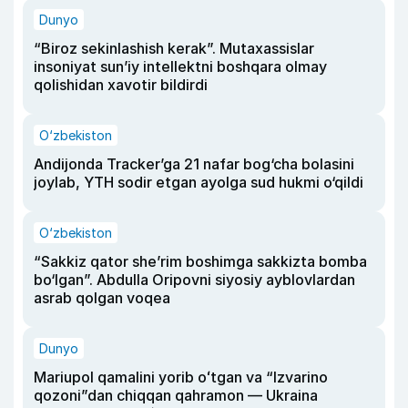
Dunyo
“Biroz sekinlashish kerak”. Mutaxassislar
insoniyat sun’iy intellektni boshqara olmay
qolishidan xavotir bildirdi
O‘zbekiston
Andijonda Tracker’ga 21 nafar bog‘cha bolasini
joylab, YTH sodir etgan ayolga sud hukmi o‘qildi
O‘zbekiston
“Sakkiz qator she’rim boshimga sakkizta bomba
bo‘lgan”. Abdulla Oripovni siyosiy ayblovlardan
asrab qolgan voqea
Dunyo
Mariupol qamalini yorib oʻtgan va “Izvarino
qozoni”dan chiqqan qahramon — Ukraina