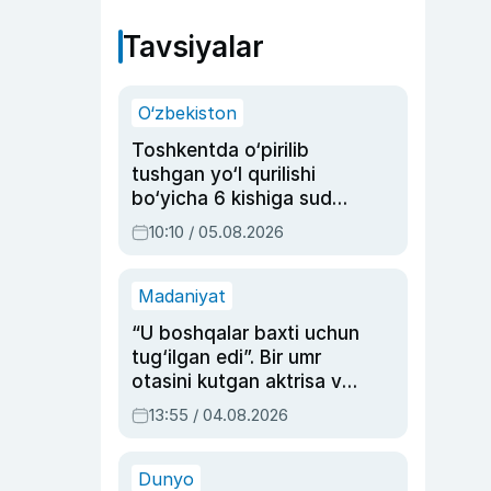
Tavsiyalar
O‘zbekiston
Toshkentda o‘pirilib
tushgan yo‘l qurilishi
bo‘yicha 6 kishiga sud
hukmi o‘qildi
10:10 / 05.08.2026
Madaniyat
“U boshqalar baxti uchun
tug‘ilgan edi”. Bir umr
otasini kutgan aktrisa va
dublyaj ustasi Rimma
13:55 / 04.08.2026
Ahmedovaning
sinovlarga to‘la hayoti
Dunyo