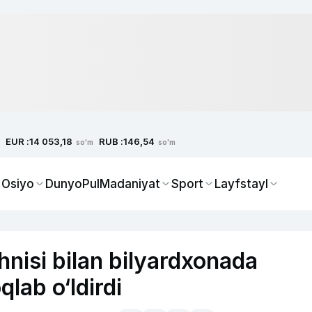
EUR :
RUB :
14 053,18
146,54
so'm
so'm
 Osiyo
Dunyo
Pul
Madaniyat
Sport
Layfstayl
hnisi bilan bilyardxonada
qlab o‘ldirdi