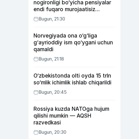
nogironligi bo‘yicha pensiyalar
endi fuqaro murojaatisiz
tayinlanishi mumkin
Bugun, 21:30
Norvegiyada ona o‘g‘liga
g‘ayrioddiy ism qo‘ygani uchun
qamaldi
Bugun, 21:18
O‘zbekistonda olti oyda 15 trln
so‘mlik ichimlik ishlab chiqarildi
Bugun, 20:45
Rossiya kuzda NATOga hujum
qilishi mumkin — AQSH
razvedkasi
Bugun, 20:30