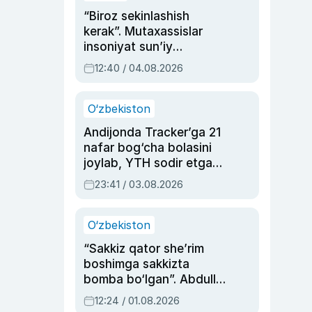
“Biroz sekinlashish
kerak”. Mutaxassislar
insoniyat sun’iy
intellektni boshqara
12:40 / 04.08.2026
olmay qolishidan xavotir
bildirdi
O‘zbekiston
Andijonda Tracker’ga 21
nafar bog‘cha bolasini
joylab, YTH sodir etgan
ayolga sud hukmi o‘qildi
23:41 / 03.08.2026
O‘zbekiston
“Sakkiz qator she’rim
boshimga sakkizta
bomba bo‘lgan”. Abdulla
Oripovni siyosiy
12:24 / 01.08.2026
ayblovlardan asrab