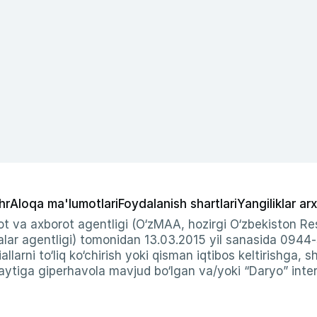
hr
Aloqa ma'lumotlari
Foydalanish shartlari
Yangiliklar arx
t va axborot agentligi (O‘zMAA, hozirgi O‘zbekiston Res
ar agentligi) tomonidan 13.03.2015 yil sanasida 0944
allarni to‘liq ko‘chirish yoki qisman iqtibos keltirishga, 
ytiga giperhavola mavjud bo‘lgan va/yoki “Daryo” intern