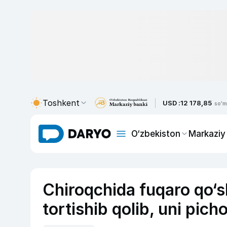
Toshkent
USD :
12 178,85
so'm
O‘zbekiston
Markaziy
Chiroqchida fuqaro qo‘s
tortishib qolib, uni picho