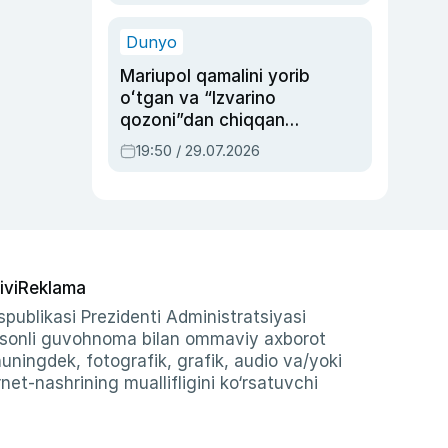
qolgan voqea
Dunyo
Mariupol qamalini yorib
oʻtgan va “Izvarino
qozoni”dan chiqqan
qahramon — Ukraina
19:50 / 29.07.2026
armiyasi bosh
qoʻmondoni Drapatiy
haqida
ivi
Reklama
publikasi Prezidenti Administratsiyasi
-sonli guvohnoma bilan ommaviy axborot
shuningdek, fotografik, grafik, audio va/yoki
et-nashrining muallifligini ko‘rsatuvchi