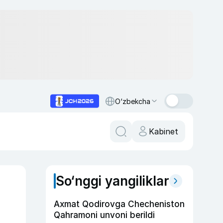
O‘zbekcha
Kabinet
So‘nggi yangiliklar
Axmat Qodirovga Checheniston
Qahramoni unvoni berildi