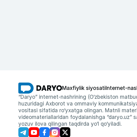
Maxfiylik siyosati
Internet-nas
“Daryo” internet-nashrining (O‘zbekiston matbuo
huzuridagi Axborot va ommaviy kommunikatsiyal
vositasi sifatida ro‘yxatga olingan. Matnli materi
videomateriallaridan foydalanishga “daryo.uz” sa
yozuv ilova qilingan taqdirda yo‘l qo‘yiladi.