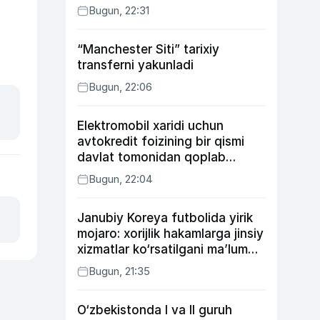
Bugun, 22:31
“Manchester Siti” tarixiy
transferni yakunladi
Bugun, 22:06
Elektromobil xaridi uchun
avtokredit foizining bir qismi
davlat tomonidan qoplab
berilishi mumkin
Bugun, 22:04
Janubiy Koreya futbolida yirik
mojaro: xorijlik hakamlarga jinsiy
xizmatlar ko‘rsatilgani ma’lum
qilindi
Bugun, 21:35
O‘zbekistonda I va II guruh