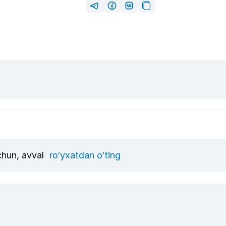
uchun, avval
ro‘yxatdan o‘ting