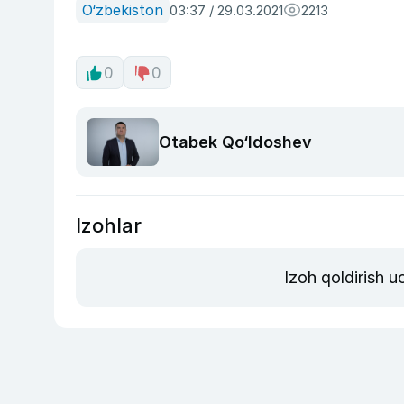
O‘zbekiston
03:37 / 29.03.2021
2213
0
0
Otabek Qo‘ldoshev
Izohlar
Izoh qoldirish 