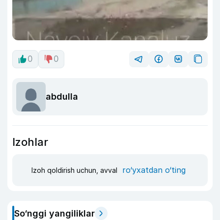
0
0
abdulla
Izohlar
ro‘yxatdan o‘ting
Izoh qoldirish uchun, avval
So‘nggi yangiliklar