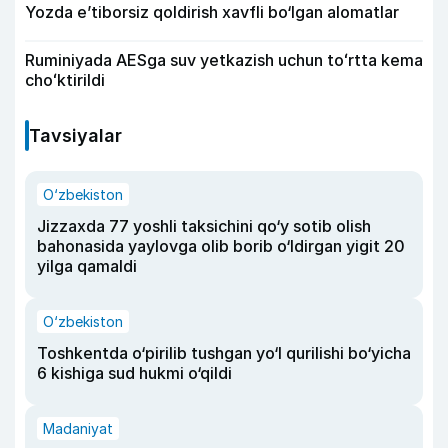
Yozda e’tiborsiz qoldirish xavfli bo‘lgan alomatlar
Ruminiyada AESga suv yetkazish uchun toʻrtta kema
choʻktirildi
Tavsiyalar
O‘zbekiston
Jizzaxda 77 yoshli taksichini qo‘y sotib olish
bahonasida yaylovga olib borib o‘ldirgan yigit 20
yilga qamaldi
O‘zbekiston
Toshkentda o‘pirilib tushgan yo‘l qurilishi bo‘yicha
6 kishiga sud hukmi o‘qildi
Madaniyat