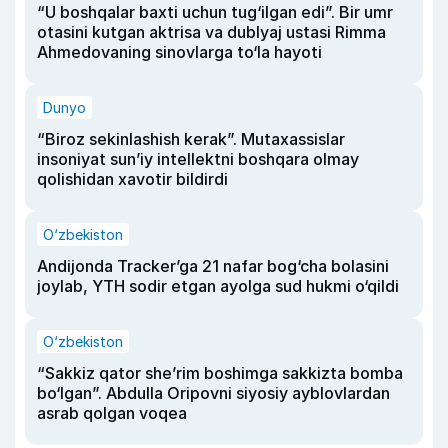
“U boshqalar baxti uchun tug‘ilgan edi”. Bir umr
otasini kutgan aktrisa va dublyaj ustasi Rimma
Ahmedovaning sinovlarga to‘la hayoti
Dunyo
“Biroz sekinlashish kerak”. Mutaxassislar
insoniyat sun’iy intellektni boshqara olmay
qolishidan xavotir bildirdi
O‘zbekiston
Andijonda Tracker’ga 21 nafar bog‘cha bolasini
joylab, YTH sodir etgan ayolga sud hukmi o‘qildi
O‘zbekiston
“Sakkiz qator she’rim boshimga sakkizta bomba
bo‘lgan”. Abdulla Oripovni siyosiy ayblovlardan
asrab qolgan voqea