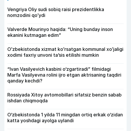
Vengriya Oliy sudi sobiq raisi prezidentlikka
nomzodini qoʻydi
Valverde Mourinyo haqida: “Uning bunday inson
ekanini kutmagan edim”
Oʻzbekistonda xizmat koʻrsatgan kommunal xoʻjaligi
xodimi faxriy unvoni taʼsis etilishi mumkin
“Ivan Vasilyevich kasbini o‘zgartiradi” filmidagi
Marfa Vasilyevna rolini ijro etgan aktrisaning taqdiri
qanday kechdi?
Rossiyada Xitoy avtomobillari sifatsiz benzin sabab
ishdan chiqmoqda
O‘zbekistonda 1 yilda 11 mingdan ortiq erkak o‘zidan
katta yoshdagi ayolga uylandi