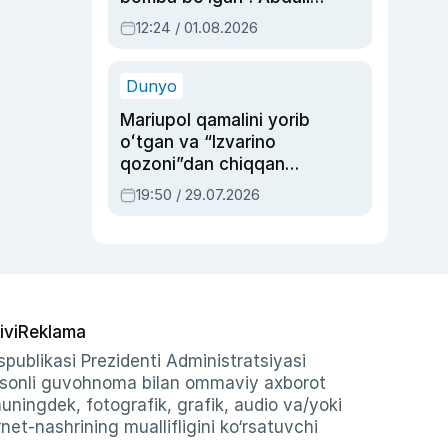
Oripovni siyosiy
12:24 / 01.08.2026
ayblovlardan asrab
qolgan voqea
Dunyo
Mariupol qamalini yorib
oʻtgan va “Izvarino
qozoni”dan chiqqan
qahramon — Ukraina
19:50 / 29.07.2026
armiyasi bosh
qoʻmondoni Drapatiy
haqida
ivi
Reklama
publikasi Prezidenti Administratsiyasi
-sonli guvohnoma bilan ommaviy axborot
shuningdek, fotografik, grafik, audio va/yoki
et-nashrining muallifligini ko‘rsatuvchi