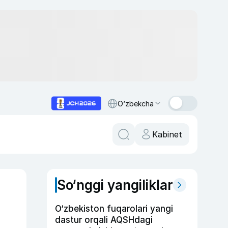
O‘zbekcha
Kabinet
So‘nggi yangiliklar
O‘zbekiston fuqarolari yangi
dastur orqali AQSHdagi