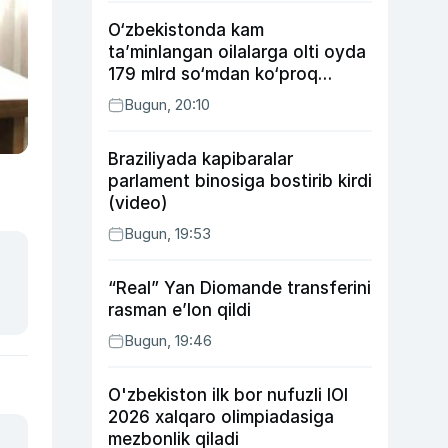
O‘zbekistonda kam
ta’minlangan oilalarga olti oyda
179 mlrd so‘mdan ko‘proq
ijtimoiy keshbek to‘lab berildi
Bugun, 20:10
Braziliyada kapibaralar
parlament binosiga bostirib kirdi
(video)
Bugun, 19:53
“Real” Yan Diomande transferini
rasman e’lon qildi
Bugun, 19:46
O'zbekiston ilk bor nufuzli IOI
2026 xalqaro olimpiadasiga
mezbonlik qiladi