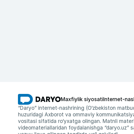
Maxfiylik siyosati
Internet-nas
“Daryo” internet-nashrining (O‘zbekiston matbuo
huzuridagi Axborot va ommaviy kommunikatsiyal
vositasi sifatida ro‘yxatga olingan. Matnli materi
videomateriallaridan foydalanishga “daryo.uz” sa