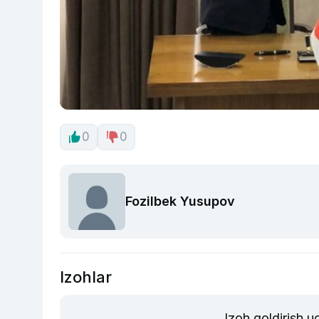
0
0
Fozilbek Yusupov
Izohlar
Izoh qoldirish 