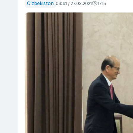
O‘zbekiston
03:41 / 27.03.2021
1715