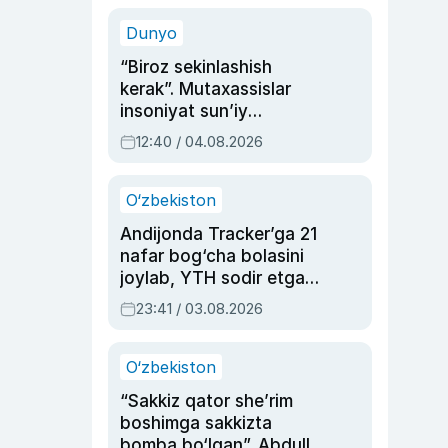
sinovlarga to‘la hayoti
Dunyo
“Biroz sekinlashish
kerak”. Mutaxassislar
insoniyat sun’iy
intellektni boshqara
12:40 / 04.08.2026
olmay qolishidan xavotir
bildirdi
O‘zbekiston
Andijonda Tracker’ga 21
nafar bog‘cha bolasini
joylab, YTH sodir etgan
ayolga sud hukmi o‘qildi
23:41 / 03.08.2026
O‘zbekiston
“Sakkiz qator she’rim
boshimga sakkizta
bomba bo‘lgan”. Abdulla