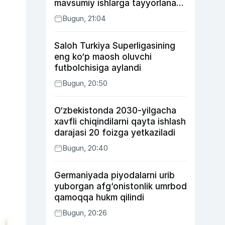
mavsumiy ishlarga tayyorlanadi
va joylashtiriladi
Bugun, 21:04
Saloh Turkiya Superligasining
eng ko‘p maosh oluvchi
futbolchisiga aylandi
Bugun, 20:50
O‘zbekistonda 2030-yilgacha
xavfli chiqindilarni qayta ishlash
darajasi 20 foizga yetkaziladi
Bugun, 20:40
Germaniyada piyodalarni urib
yuborgan afg‘onistonlik umrbod
qamoqqa hukm qilindi
Bugun, 20:26