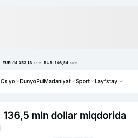
EUR :
RUB :
14 053,18
146,54
so'm
so'm
 Osiyo
Dunyo
Pul
Madaniyat
Sport
Layfstayl
136,5 mln dollar miqdorida
i