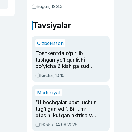
Bugun, 19:43
Tavsiyalar
O‘zbekiston
Toshkentda o‘pirilib
tushgan yo‘l qurilishi
bo‘yicha 6 kishiga sud
hukmi o‘qildi
Kecha, 10:10
Madaniyat
“U boshqalar baxti uchun
tug‘ilgan edi”. Bir umr
otasini kutgan aktrisa va
dublyaj ustasi Rimma
13:55 / 04.08.2026
Ahmedovaning