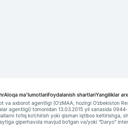
hr
Aloqa ma'lumotlari
Foydalanish shartlari
Yangiliklar arx
t va axborot agentligi (O‘zMAA, hozirgi O‘zbekiston Res
ar agentligi) tomonidan 13.03.2015 yil sanasida 0944
allarni to‘liq ko‘chirish yoki qisman iqtibos keltirishga, 
ytiga giperhavola mavjud bo‘lgan va/yoki “Daryo” intern