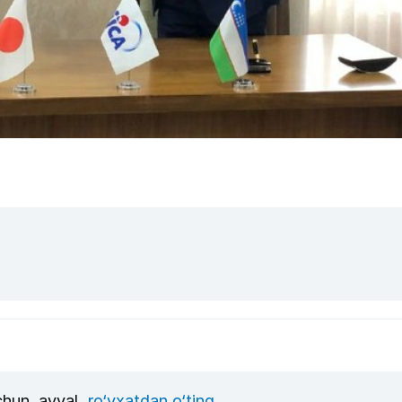
uchun, avval
ro‘yxatdan o‘ting