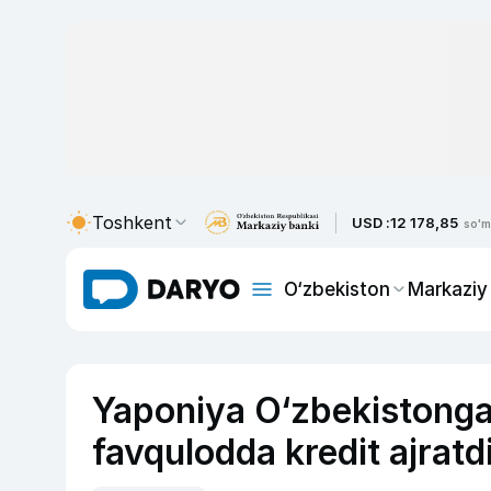
Toshkent
USD :
12 178,85
so'm
O‘zbekiston
Markaziy
Yaponiya O‘zbekistonga 
favqulodda kredit ajratd